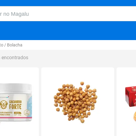
o Magalu
to / Bolacha
s encontrados