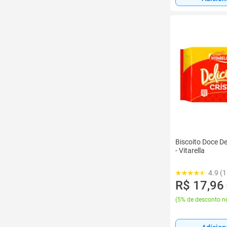
Biscoito Doce Del
- Vitarella
4.9 (1
R$ 17,96
(
5% de desconto no