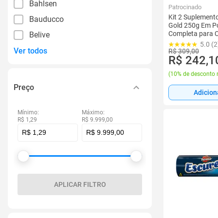
Bahlsen
Patrocinado
Kit 2 Suplement
Bauducco
Gold 250g Em Pó
Completa para C
Belive
Imunidade, Forç
5.0 (2
Ver todos
Saudável Veteri
R$ 309,00
R$ 242,1
(
10% de desconto 
Preço
Adicion
Mínimo:
Máximo:
R$ 1,29
R$ 9.999,00
APLICAR FILTRO