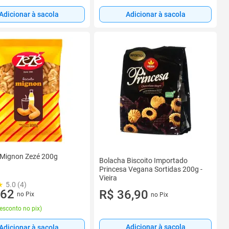
Adicionar à sacola
Adicionar à sacola
 Mignon Zezé 200g
Bolacha Biscoito Importado
Princesa Vegana Sortidas 200g -
Vieira
5.0 (4)
,62
R$ 36,90
no Pix
no Pix
esconto no pix
)
Adicionar à sacola
Adicionar à sacola