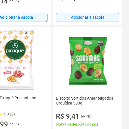
,14
no Pix
Adicionar à sacola
Adicionar à sacola
 Piraquê Presuntinho
Biscoito Sortidos Amanteigados
Orquídea 300g
5.0 (2)
R$ 9,41
no Pix
,99
no Pix
(
4.95% de desconto no pix
)