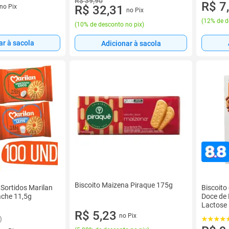
R$ 39,90
R$ 7
no Pix
R$ 32,31
no Pix
(
12% de d
(
10% de desconto no pix
)
ar à sacola
Adicionar à sacola
Biscoito Maizena Piraque 175g
 Sortidos Marilan
Biscoito
che 11,5g
Doce de 
Lactose 
R$ 5,23
no Pix
)