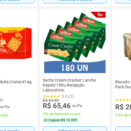
Sache Cream Cracker Lanche
icitá Cristal 414g
Biscoito
Rápido 180u Recepção
Pack Du
Laboratório
5.0 (2)
6)
R$ 69,90
R$ 65,46
R$ 2
no Pix
no Pix
(
5% de desconto no pix
)
 pix
)
(
14% de d
Cupom
R$ 15 OFF