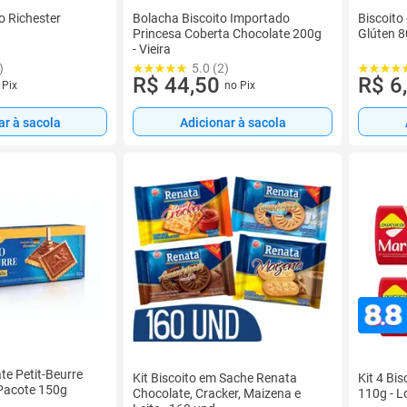
o Richester
Bolacha Biscoito Importado
Biscoito
Princesa Coberta Chocolate 200g
Glúten 8
- Vieira
)
5.0 (2)
R$ 44,50
R$ 6
 Pix
no Pix
ar à sacola
Adicionar à sacola
te Petit-Beurre
Kit Biscoito em Sache Renata
Kit 4 Bi
Pacote 150g
Chocolate, Cracker, Maizena e
110g - 