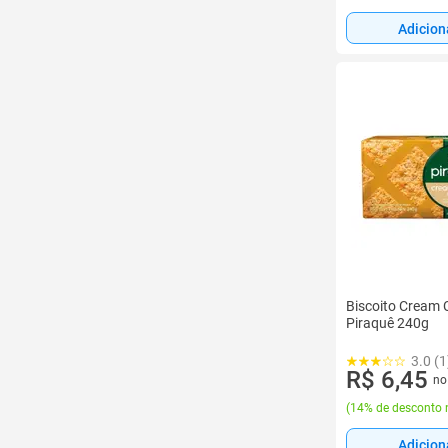
Adicion
Biscoito Cream C
Piraquê 240g
3.0 (1
R$ 6,45
no
(
14% de desconto 
Adicion