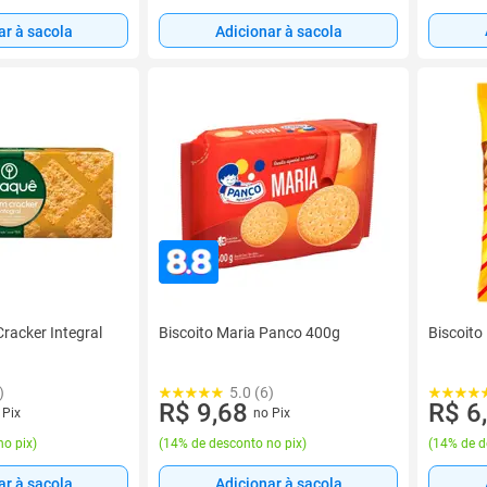
ar à sacola
Adicionar à sacola
racker Integral
Biscoito Maria Panco 400g
Biscoito
)
5.0 (6)
R$ 9,68
R$ 6
 Pix
no Pix
no pix
)
(
14% de desconto no pix
)
(
14% de d
ar à sacola
Adicionar à sacola