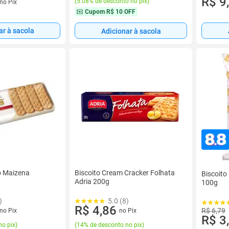
R$ 9
(
5.08% de desconto no pix
)
no Pix
Cupom
R$ 10 OFF
ar à sacola
Adicionar à sacola
to Maizena
Biscoito Cream Cracker Folhata
Biscoito
Adria 200g
100g
)
5.0 (8)
R$ 4,86
R$ 6,79
no Pix
no Pix
R$ 3
no pix
)
(
14% de desconto no pix
)