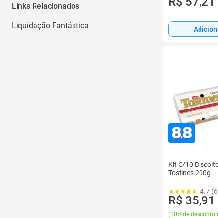
R$ 57,21
Links Relacionados
Liquidação Fantástica
Adicion
Kit C/10 Biscoi
Tostines 200g
4.7 (6
R$ 35,91
(
10% de desconto 