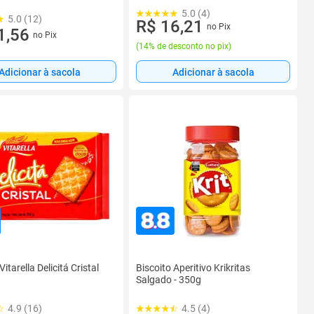
5.0 (4)
5.0 (12)
R$ 16,21
no Pix
1,56
no Pix
(
14% de desconto no pix
)
Adicionar à sacola
Adicionar à sacola
Vitarella Delicitá Cristal
Biscoito Aperitivo Krikritas
Salgado - 350g
4.9 (16)
4.5 (4)