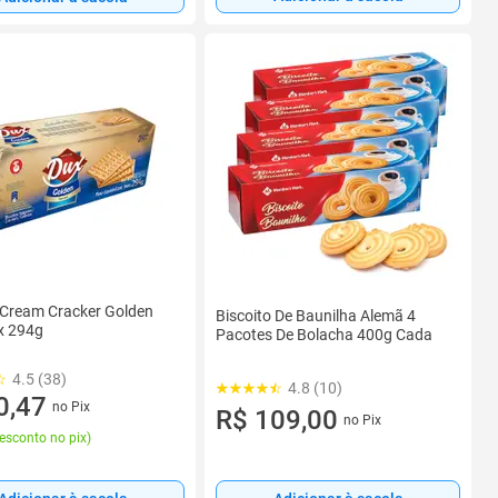
 Cream Cracker Golden
Biscoito De Baunilha Alemã 4
x 294g
Pacotes De Bolacha 400g Cada
4.5 (38)
4.8 (10)
0,47
no Pix
R$ 109,00
no Pix
esconto no pix
)