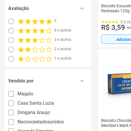
Biscoito Escuret
Avaliação
Recheado 125g
5
5.0 (6
R$ 3,59
no
4 e acima
Adicion
3 e acima
2 e acima
1 e acima
Vendido por
Magalu
Casa Santa Luzia
Drogaria Araujo
Biscoito Chocola
Nocnocestadosunidos
Member's Mark 