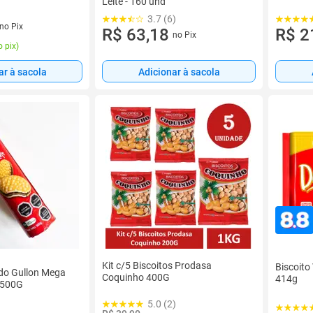
Leite - 160 und
3.7 (6)
no Pix
R$ 63,18
R$ 2
no Pix
 pix
)
ar à sacola
Adicionar à sacola
Kit c/5 Biscoitos Prodasa
Biscoito 
do Gullon Mega
Coquinho 400G
414g
 500G
5.0 (2)