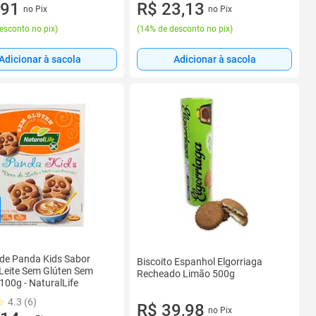
,91
R$ 23,13
no Pix
no Pix
esconto no pix
)
(
14% de desconto no pix
)
Adicionar à sacola
Adicionar à sacola
 de Panda Kids Sabor
Biscoito Espanhol Elgorriaga
Leite Sem Glúten Sem
Recheado Limão 500g
100g - NaturalLife
4.3 (6)
R$ 39,98
no Pix