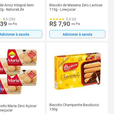
 de Arroz Integral Sem
Biscoito de Maisena Zero Lactose
0g - NaturalLife
115g - Lowçucar
4.6 (26)
5.0 (6)
,39
R$ 7,90
no Pix
no Pix
Adicionar à sacola
Adicionar à sacola
Biscoito Champanhe Bauducco
scoito Maria Zero Açúcar
150g
Lowçucar