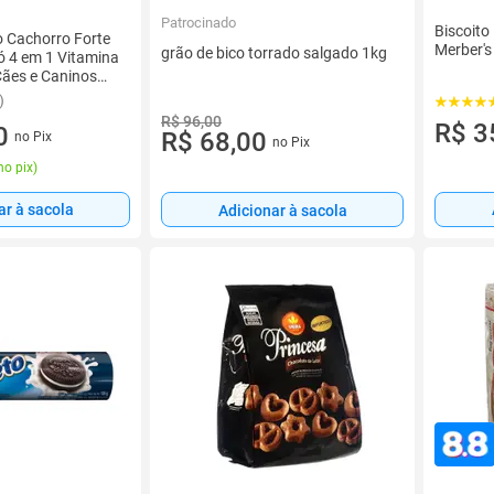
Patrocinado
Biscoito
o Cachorro Forte
Merber's
grão de bico torrado salgado 1kg
 4 em 1 Vitamina
ães e Caninos
a e Pelagem
)
nUp
R$ 96,00
R$ 3
0
R$ 68,00
no Pix
no Pix
no pix
)
ar à sacola
Adicionar à sacola