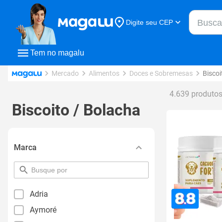
Buscar n
Digite seu CEP
Buscar
Tem no magalu
Mercado
Alimentos
Doces e Sobremesas
Biscoi
4.639 produto
Biscoito / Bolacha
Marca
pesquisar
por
filtro
Adria
Aymoré