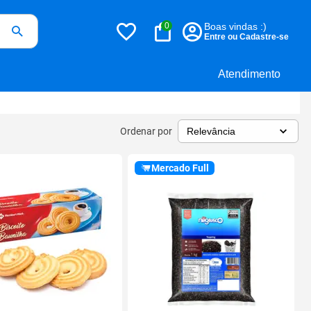
0
Boas vindas :)
Entre ou Cadastre-se
Atendimento
Ordenar por
Mercado Full