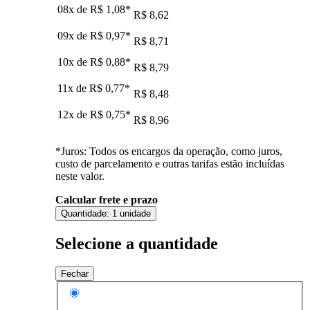
08x de
R$ 1,08
*
R$ 8,62
09x de
R$ 0,97
*
R$ 8,71
10x de
R$ 0,88
*
R$ 8,79
11x de
R$ 0,77
*
R$ 8,48
12x de
R$ 0,75
*
R$ 8,96
*Juros: Todos os encargos da operação, como juros,
custo de parcelamento e outras tarifas estão incluídas
neste valor.
Calcular frete e prazo
Quantidade:
1 unidade
Selecione a quantidade
Fechar