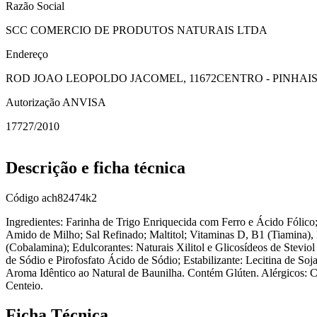
Razão Social
SCC COMERCIO DE PRODUTOS NATURAIS LTDA
Endereço
ROD JOAO LEOPOLDO JACOMEL, 11672
CENTRO - PINHAIS
Autorização ANVISA
17727/2010
Descrição e ficha técnica
Código
ach82474k2
Ingredientes: Farinha de Trigo Enriquecida com Ferro e Ácido Fólico
Amido de Milho; Sal Refinado; Maltitol; Vitaminas D, B1 (Tiamina), 
(Cobalamina); Edulcorantes: Naturais Xilitol e Glicosídeos de Stevio
de Sódio e Pirofosfato Ácido de Sódio; Estabilizante: Lecitina de So
Aroma Idêntico ao Natural de Baunilha. Contém Glúten. Alérgicos: 
Centeio.
Ficha Técnica