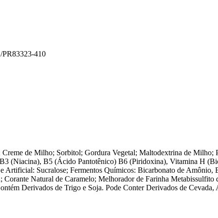
/PR
83323-410
; Creme de Milho; Sorbitol; Gordura Vegetal; Maltodextrina de Milho; P
B3 (Niacina), B5 (Ácido Pantotênico) B6 (Piridoxina), Vitamina H (Bi
l e Artificial: Sucralose; Fermentos Químicos: Bicarbonato de Amônio,
ja; Corante Natural de Caramelo; Melhorador de Farinha Metabissulfito 
Contém Derivados de Trigo e Soja. Pode Conter Derivados de Cevada, 