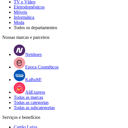
TV e Vídeo
Eletrodomésticos
Móveis
Informática
Moda
Todos os departamentos
Nossas marcas e parceiros
Netshoes
Epoca Cosméticos
KaBuM!
AliExpress
Todas as marcas
Todas as categorias
Todas as subcategorias
Serviços e benefícios
Cartão Luiza