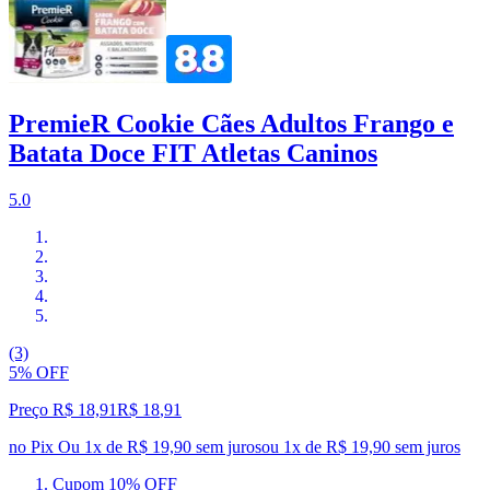
PremieR Cookie Cães Adultos Frango e
Batata Doce FIT Atletas Caninos
5.0
(3)
5% OFF
Preço R$ 18,91
R$
18
,
91
no Pix
Ou 1x de R$ 19,90 sem juros
ou
1
x de
R$ 19,90
sem juros
Cupom 10% OFF