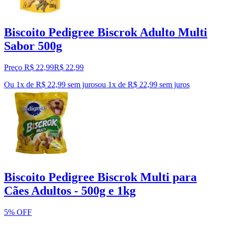
Biscoito Pedigree Biscrok Adulto Multi
Sabor 500g
Preço R$ 22,99
R$
22
,
99
Ou 1x de R$ 22,99 sem juros
ou
1
x de
R$ 22,99
sem juros
Biscoito Pedigree Biscrok Multi para
Cães Adultos - 500g e 1kg
5% OFF