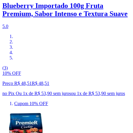
Blueberry Importado 100g Fruta
Premium, Sabor Intenso e Textura Suave
5.0
(3)
10% OFF
Preço R$ 48,51
R$
48
,
51
no Pix
Ou 1x de R$ 53,90 sem juros
ou
1
x de
R$ 53,90
sem juros
Cupom 10% OFF