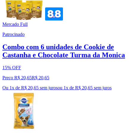
Mercado Full
Patrocinado
Combo com 6 unidades de Cookie de
Castanha e Chocolate Turma da Monica
15% OFF
Preço R$ 20,65
R$
20
,
65
Ou 1x de R$ 20,65 sem juros
ou
1
x de
R$ 20,65
sem juros