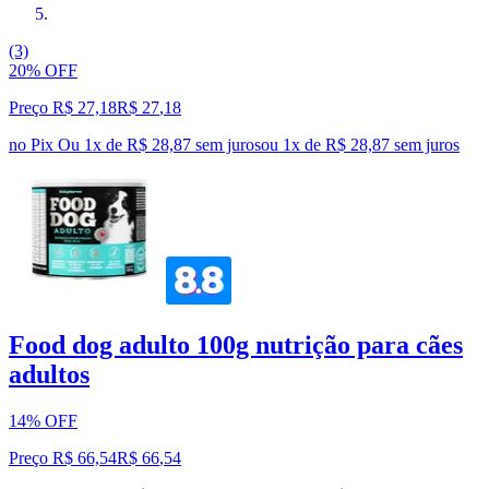
(3)
20% OFF
Preço R$ 27,18
R$
27
,
18
no Pix
Ou 1x de R$ 28,87 sem juros
ou
1
x de
R$ 28,87
sem juros
Food dog adulto 100g nutrição para cães
adultos
14% OFF
Preço R$ 66,54
R$
66
,
54