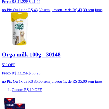
Preço R$ 41,22
R$
41
,
22
no Pix
Ou 1x de R$ 43,39 sem juros
ou
1
x de
R$ 43,39
sem juros
Orga milk 100g - 30148
5% OFF
Preço R$ 33,25
R$
33
,
25
no Pix
Ou 1x de R$ 35,00 sem juros
ou
1
x de
R$ 35,00
sem juros
Cupom R$ 10 OFF