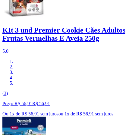
KIt 3 und Premier Cookie Cães Adultos
Frutas Vermelhas E Aveia 250g
5.0
(3)
Preço R$ 56,91
R$
56
,
91
Ou 1x de R$ 56,91 sem juros
ou
1
x de
R$ 56,91
sem juros