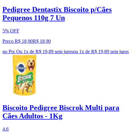
Pedigree Dentastix Biscoito p/Cães
Pequenos 110g 7 Un
5% OFF
Preço R$ 18,90
R$
18
,
90
no Pix
Ou 1x de R$ 19,89 sem juros
ou
1
x de
R$ 19,89
sem juros
Biscoito Pedigree Biscrok Multi para
Cães Adultos - 1Kg
4.6