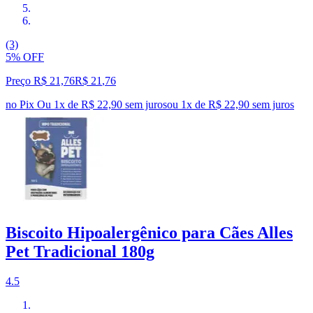
(3)
5% OFF
Preço R$ 21,76
R$
21
,
76
no Pix
Ou 1x de R$ 22,90 sem juros
ou
1
x de
R$ 22,90
sem juros
Biscoito Hipoalergênico para Cães Alles
Pet Tradicional 180g
4.5