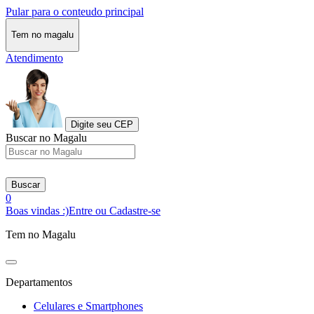
Pular para o conteudo principal
Tem no magalu
Atendimento
Digite seu CEP
Buscar no Magalu
Buscar
0
Boas vindas :)
Entre ou Cadastre-se
Tem no Magalu
Departamentos
Celulares e Smartphones