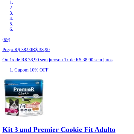
(99)
Preço R$ 38,90
R$
38
,
90
Ou 1x de R$ 38,90 sem juros
ou
1
x de
R$ 38,90
sem juros
Cupom 10% OFF
Kit 3 und Premier Cookie Fit Adulto