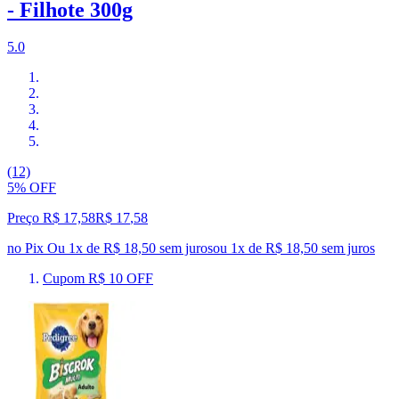
- Filhote 300g
5.0
(12)
5% OFF
Preço R$ 17,58
R$
17
,
58
no Pix
Ou 1x de R$ 18,50 sem juros
ou
1
x de
R$ 18,50
sem juros
Cupom R$ 10 OFF