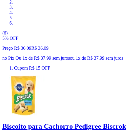
(6)
5% OFF
Preço R$ 36,09
R$
36
,
09
no Pix
Ou 1x de R$ 37,99 sem juros
ou
1
x de
R$ 37,99
sem juros
Cupom R$ 15 OFF
Biscoito para Cachorro Pedigree Biscrok