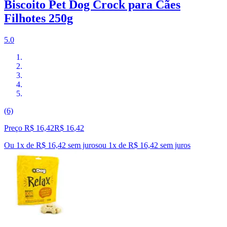
Biscoito Pet Dog Crock para Cães
Filhotes 250g
5.0
(6)
Preço R$ 16,42
R$
16
,
42
Ou 1x de R$ 16,42 sem juros
ou
1
x de
R$ 16,42
sem juros