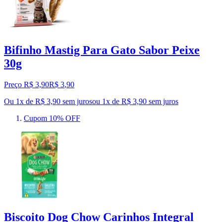
Bifinho Mastig Para Gato Sabor Peixe
30g
Preço R$ 3,90
R$
3
,
90
Ou 1x de R$ 3,90 sem juros
ou
1
x de
R$ 3,90
sem juros
Cupom 10% OFF
Biscoito Dog Chow Carinhos Integral