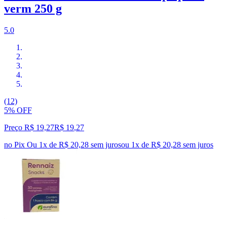
verm 250 g
5.0
(12)
5% OFF
Preço R$ 19,27
R$
19
,
27
no Pix
Ou 1x de R$ 20,28 sem juros
ou
1
x de
R$ 20,28
sem juros