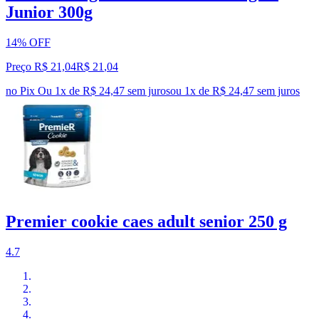
Junior 300g
14% OFF
Preço R$ 21,04
R$
21
,
04
no Pix
Ou 1x de R$ 24,47 sem juros
ou
1
x de
R$ 24,47
sem juros
Premier cookie caes adult senior 250 g
4.7