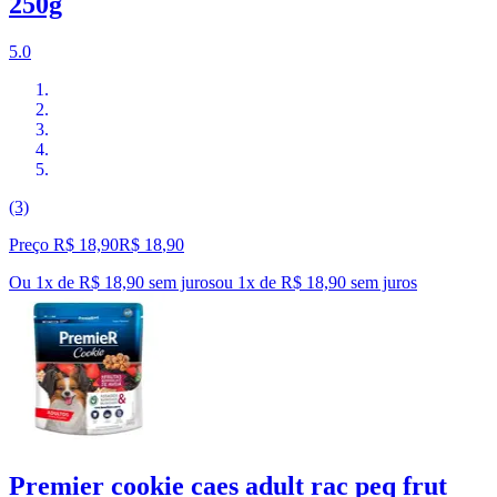
250g
5.0
(3)
Preço R$ 18,90
R$
18
,
90
Ou 1x de R$ 18,90 sem juros
ou
1
x de
R$ 18,90
sem juros
Premier cookie caes adult rac peq frut