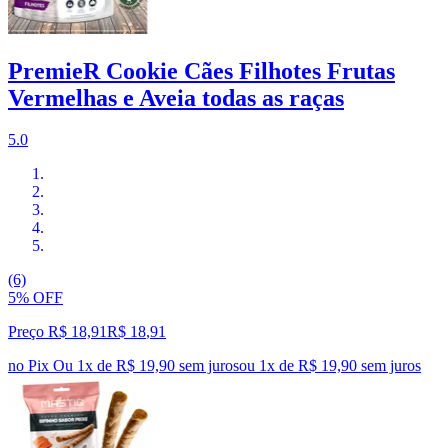
PremieR Cookie Cães Filhotes Frutas
Vermelhas e Aveia todas as raças
5.0
(6)
5% OFF
Preço R$ 18,91
R$
18
,
91
no Pix
Ou 1x de R$ 19,90 sem juros
ou
1
x de
R$ 19,90
sem juros