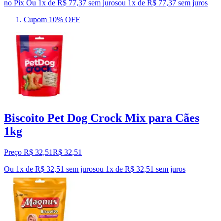
no Pix
Ou 1x de R$ 77,37 sem juros
ou
1
x de
R$ 77,37
sem juros
Cupom 10% OFF
Biscoito Pet Dog Crock Mix para Cães
1kg
Preço R$ 32,51
R$
32
,
51
Ou 1x de R$ 32,51 sem juros
ou
1
x de
R$ 32,51
sem juros