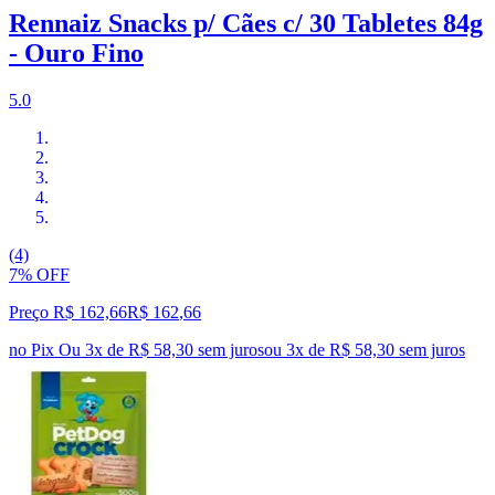
Rennaiz Snacks p/ Cães c/ 30 Tabletes 84g
- Ouro Fino
5.0
(4)
7% OFF
Preço R$ 162,66
R$
162
,
66
no Pix
Ou 3x de R$ 58,30 sem juros
ou
3
x de
R$ 58,30
sem juros