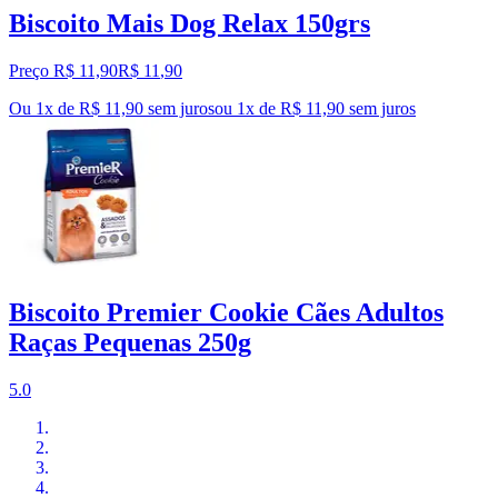
Biscoito Mais Dog Relax 150grs
Preço R$ 11,90
R$
11
,
90
Ou 1x de R$ 11,90 sem juros
ou
1
x de
R$ 11,90
sem juros
Biscoito Premier Cookie Cães Adultos
Raças Pequenas 250g
5.0