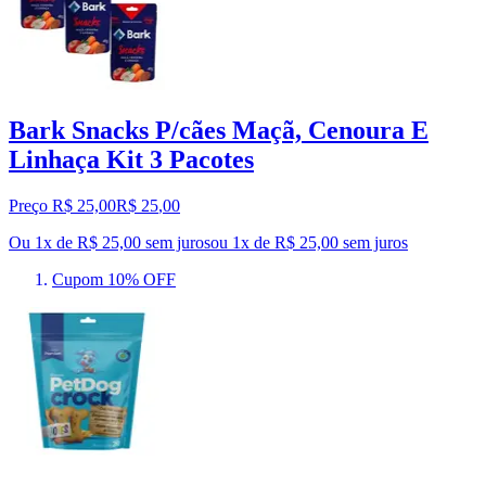
Bark Snacks P/cães Maçã, Cenoura E
Linhaça Kit 3 Pacotes
Preço R$ 25,00
R$
25
,
00
Ou 1x de R$ 25,00 sem juros
ou
1
x de
R$ 25,00
sem juros
Cupom 10% OFF