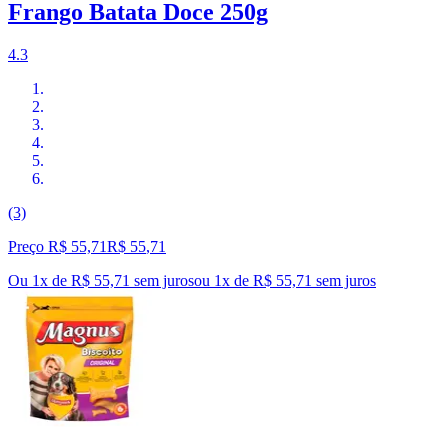
Frango Batata Doce 250g
4.3
(3)
Preço R$ 55,71
R$
55
,
71
Ou 1x de R$ 55,71 sem juros
ou
1
x de
R$ 55,71
sem juros