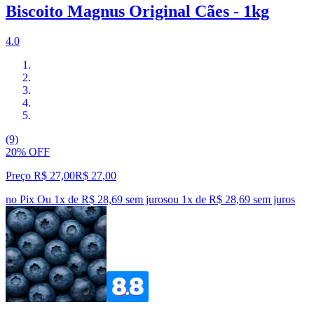
Biscoito Magnus Original Cães - 1kg
4.0
(9)
20% OFF
Preço R$ 27,00
R$
27
,
00
no Pix
Ou 1x de R$ 28,69 sem juros
ou
1
x de
R$ 28,69
sem juros