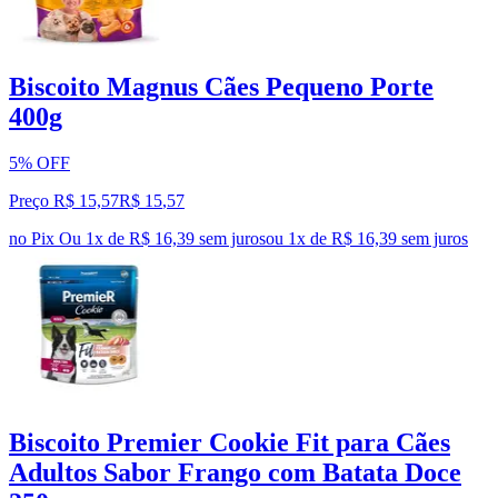
Biscoito Magnus Cães Pequeno Porte
400g
5% OFF
Preço R$ 15,57
R$
15
,
57
no Pix
Ou 1x de R$ 16,39 sem juros
ou
1
x de
R$ 16,39
sem juros
Biscoito Premier Cookie Fit para Cães
Adultos Sabor Frango com Batata Doce