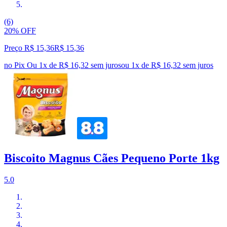
(6)
20% OFF
Preço R$ 15,36
R$
15
,
36
no Pix
Ou 1x de R$ 16,32 sem juros
ou
1
x de
R$ 16,32
sem juros
Biscoito Magnus Cães Pequeno Porte 1kg
5.0