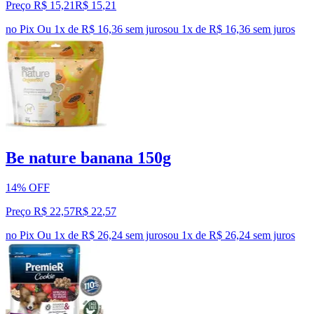
Preço R$ 15,21
R$
15
,
21
no Pix
Ou 1x de R$ 16,36 sem juros
ou
1
x de
R$ 16,36
sem juros
Be nature banana 150g
14% OFF
Preço R$ 22,57
R$
22
,
57
no Pix
Ou 1x de R$ 26,24 sem juros
ou
1
x de
R$ 26,24
sem juros