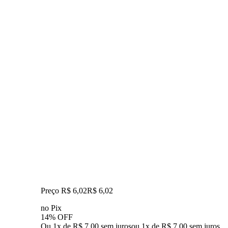
Preço R$ 6,02
R$
6
,
02
no Pix
14% OFF
Ou 1x de R$ 7,00 sem juros
ou
1
x de
R$ 7,00
sem juros