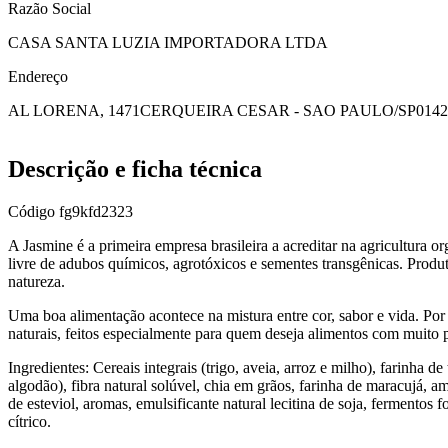
Razão Social
CASA SANTA LUZIA IMPORTADORA LTDA
Endereço
AL LORENA, 1471
CERQUEIRA CESAR - SAO PAULO/SP
0142
Descrição e ficha técnica
Código
fg9kfd2323
A Jasmine é a primeira empresa brasileira a acreditar na agricultura 
livre de adubos químicos, agrotóxicos e sementes transgênicas. Produt
natureza.
Uma boa alimentação acontece na mistura entre cor, sabor e vida. Por
naturais, feitos especialmente para quem deseja alimentos com muito p
Ingredientes: Cereais integrais (trigo, aveia, arroz e milho), farinha d
algodão), fibra natural solúvel, chia em grãos, farinha de maracujá, am
de esteviol, aromas, emulsificante natural lecitina de soja, fermentos
cítrico.