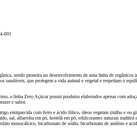
4-001
orgânica, sendo pioneira no desenvolvimento de uma linha de orgânicos in
os saudáveis, que protegem a vida animal e vegetal e respeitam o equilí
 isso, a linha Zero Açúcar possui produtos elaborados apenas com adoç
razer e sabor.
e trigo enriquecida com ferro e ácido fólico, óleos vegetais (milho e ou gi
ido, sal, alfarroba em pó, hortelã em pó, edulcorantes naturais maltitol 
 fosfato monocálcico, bicarbonato de sódio, bicarbonato de amônio e aci