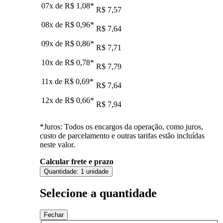
07x de
R$ 1,08
*
R$ 7,57
08x de
R$ 0,96
*
R$ 7,64
09x de
R$ 0,86
*
R$ 7,71
10x de
R$ 0,78
*
R$ 7,79
11x de
R$ 0,69
*
R$ 7,64
12x de
R$ 0,66
*
R$ 7,94
*Juros: Todos os encargos da operação, como juros,
custo de parcelamento e outras tarifas estão incluídas
neste valor.
Calcular frete e prazo
Quantidade:
1 unidade
Selecione a quantidade
Fechar