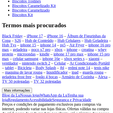
Biscoitos Tostines
Biscoitos Caramelizado Kit
Biscoitos Caramelizado
Biscoitos Kit
Termos mais procurados
Black Friday
–
iPhone 17
–
iPhone 16
–
Álbum de Figurinhas da
Copa
–
S26
–
Hub de Conteúdo
–
Hub Celulares
–
Hub Geladeira
–
Hub Tvs
–
iphone 15
–
iphone 14
–
ps5
–
Air Fryer
–
iphone 16 pro
max
–
geladeira
–
poco x7 pro
–
xbox
–
iphone
–
creatina
–
whey
protein
–
microondas
–
kindle
–
iphone 17 pro max
–
iphone 15 pro
max
–
celular samsung
–
iphone 16e
–
xbox series s
–
xiaomi
–
ventilador
–
nintendo switch 2
–
Celular
–
Ar Condicionado Portátil
–
tablet
–
Bicicleta
–
Body Splash
–
jbl
–
redmi note 14
–
tenis nike
–
maquina de lavar roupa
–
liquidificador
–
ipad
–
guarda roupa
–
geladeira frost free
–
fogão 4 bocas
–
Armário de Cozinha
–
Alexa
–
TV 50 polegadas
–
TV 32 polegadas
Mais informações
Blog da Lu
Nossas lojas
WhatsApp da Lu
Tenha sua
loja
Regulamento
Acessibilidade
Segurança e Privacidade
Preços e condições de pagamento exclusivos para compras via
internet, podendo variar nas lojas físicas. Ofertas válidas na compra