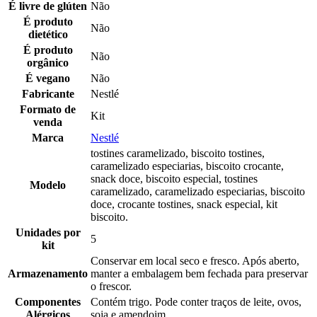
É livre de glúten
Não
É produto
Não
dietético
É produto
Não
orgânico
É vegano
Não
Fabricante
Nestlé
Formato de
Kit
venda
Marca
Nestlé
tostines caramelizado, biscoito tostines,
caramelizado especiarias, biscoito crocante,
snack doce, biscoito especial, tostines
Modelo
caramelizado, caramelizado especiarias, biscoito
doce, crocante tostines, snack especial, kit
biscoito.
Unidades por
5
kit
Conservar em local seco e fresco. Após aberto,
Armazenamento
manter a embalagem bem fechada para preservar
o frescor.
Componentes
Contém trigo. Pode conter traços de leite, ovos,
Alérgicos
soja e amendoim.