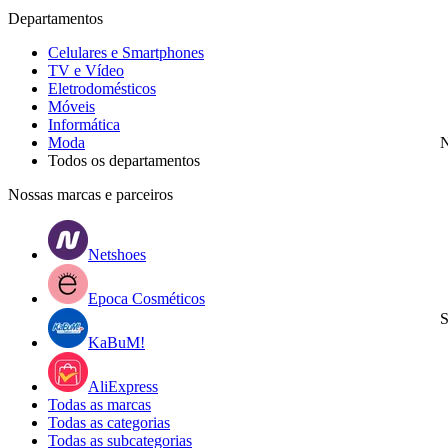
Departamentos
Celulares e Smartphones
TV e Vídeo
Eletrodomésticos
Móveis
Informática
Moda
N
Todos os departamentos
Nossas marcas e parceiros
Netshoes
Epoca Cosméticos
S
KaBuM!
AliExpress
Todas as marcas
Todas as categorias
Todas as subcategorias