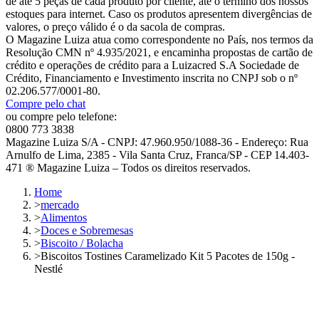
de até 5 peças de cada produto por cliente, até o término dos nossos
estoques para internet. Caso os produtos apresentem divergências de
valores, o preço válido é o da sacola de compras.
O Magazine Luiza atua como correspondente no País, nos termos da
Resolução CMN nº 4.935/2021, e encaminha propostas de cartão de
crédito e operações de crédito para a Luizacred S.A Sociedade de
Crédito, Financiamento e Investimento inscrita no CNPJ sob o nº
02.206.577/0001-80.
Compre pelo chat
ou compre pelo telefone:
0800 773 3838
Magazine Luiza S/A - CNPJ: 47.960.950/1088-36 - Endereço: Rua
Arnulfo de Lima, 2385 - Vila Santa Cruz, Franca/SP - CEP 14.403-
471 ® Magazine Luiza – Todos os direitos reservados.
Home
>
mercado
>
Alimentos
>
Doces e Sobremesas
>
Biscoito / Bolacha
>
Biscoitos Tostines Caramelizado Kit 5 Pacotes de 150g -
Nestlé