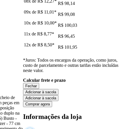
08x de
R$ 12,27
*
R$ 98,14
09x de
R$ 11,01
*
R$ 99,08
10x de
R$ 10,00
*
R$ 100,03
11x de
R$ 8,77
*
R$ 96,45
12x de
R$ 8,50
*
R$ 101,95
*Juros: Todos os encargos da operação, como juros,
custo de parcelamento e outras tarifas estão incluídas
neste valor.
Calcular frete e prazo
Fechar
Adicionar à sacola
cheio de
Adicionar à sacola
om peças em
Comprar agora
mposição
do duplo na
Informações da loja
 Busto -
zer - 77 cm
mprimento do