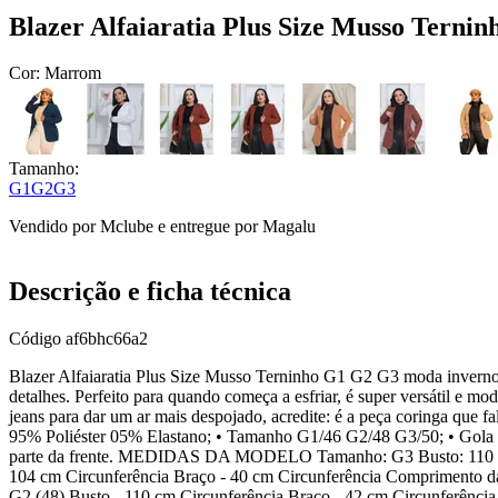
Blazer Alfaiaratia Plus Size Musso Ter
Cor:
Marrom
Tamanho:
G1
G2
G3
Vendido por
Mclube
e entregue por
Magalu
Descrição e ficha técnica
Código
af6bhc66a2
Blazer Alfaiaratia Plus Size Musso Terninho G1 G2 G3 moda inverno B
detalhes. Perfeito para quando começa a esfriar, é super versátil e mo
jeans para dar um ar mais despojado, acredite: é a peça coringa que fa
95% Poliéster 05% Elastano; • Tamanho G1/46 G2/48 G3/50; • Gola fo
parte da frente. MEDIDAS DA MODELO Tamanho: G3 Busto: 110
104 cm Circunferência Braço - 40 cm Circunferência Comprimento d
G2 (48) Busto - 110 cm Circunferência Braço - 42 cm Circunferênc