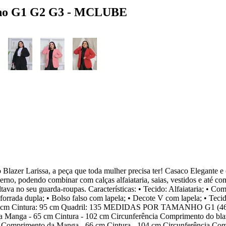
ninho G1 G2 G3 - MCLUBE
lazer Larissa, a peça que toda mulher precisa ter! Casaco Elegante e 
derno, podendo combinar com calças alfaiataria, saias, vestidos e até c
ltava no seu guarda-roupas. Características: • Tecido: Alfaiataria; • Co
rrada dupla; • Bolso falso com lapela; • Decote V com lapela; • Teci
 cm Cintura: 95 cm Quadril: 135 MEDIDAS POR TAMANHO G1 (46)
a Manga - 65 cm Cintura - 102 cm Circunferência Comprimento do bla
ia Comprimento da Manga - 66 cm Cintura - 104 cm Circunferência Co