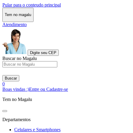
Pular para o conteudo principal
Tem no magalu
Atendimento
Digite seu CEP
Buscar no Magalu
Buscar
0
Boas vindas :)
Entre ou Cadastre-se
Tem no Magalu
Departamentos
Celulares e Smartphones