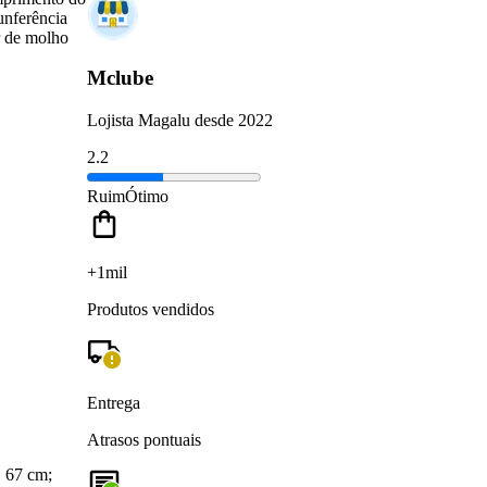
unferência
r de molho
Mclube
Lojista Magalu desde 2022
2.2
Ruim
Ótimo
+1mil
Produtos vendidos
Entrega
Atrasos pontuais
, 67 cm;