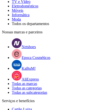
TV e Vídeo
Eletrodomésticos
Móveis
Informática
Moda
Todos os departamentos
Nossas marcas e parceiros
Netshoes
Epoca Cosméticos
KaBuM!
AliExpress
Todas as marcas
Todas as categorias
Todas as subcategorias
Serviços e benefícios
Cartão Luiza