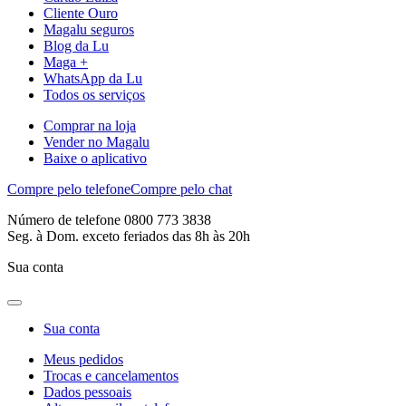
Cliente Ouro
Magalu seguros
Blog da Lu
Maga +
WhatsApp da Lu
Todos os serviços
Comprar na loja
Vender no Magalu
Baixe o aplicativo
Compre pelo telefone
Compre pelo chat
Número de telefone 0800 773 3838
Seg. à Dom. exceto feriados das 8h às 20h
Sua conta
Sua conta
Meus pedidos
Trocas e cancelamentos
Dados pessoais