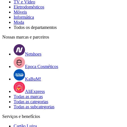
TV e Vídeo
Eletrodomésticos
Móveis
Informática
Moda
Todos os departamentos
Nossas marcas e parceiros
Netshoes
Epoca Cosméticos
KaBuM!
AliExpress
Todas as marcas
Todas as categorias
Todas as subcategorias
Serviços e benefícios
Cartão Luiza