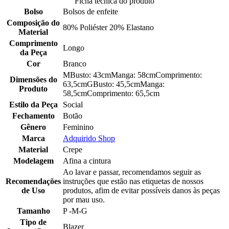
Ficha tecnica do produto
Bolso
Bolsos de enfeite
Composição do
80% Poliéster 20% Elastano
Material
Comprimento
Longo
da Peça
Cor
Branco
MBusto: 43cmManga: 58cmComprimento:
Dimensões do
63,5cmGBusto: 45,5cmManga:
Produto
58,5cmComprimento: 65,5cm
Estilo da Peça
Social
Fechamento
Botão
Gênero
Feminino
Marca
Adquirido Shop
Material
Crepe
Modelagem
Afina a cintura
Ao lavar e passar, recomendamos seguir as
Recomendações
instruções que estão nas etiquetas de nossos
de Uso
produtos, afim de evitar possíveis danos às peças
por mau uso.
Tamanho
P -M-G
Tipo de
Blazer