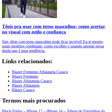
Tênis pra usar com terno masculino: como acertar
no visual com estilo e confiança
Sim, tênis com terno masculino pode ficar incrível! Eu te mostro
quais modelos combinam, como escolher e quando apostar nessa
dupla que é pura tendência.
Links relacionados:
Blazer Feminino Alfaiataria Casaco
Blazer Feminino
Blazer Alfaiataria Casaco
Blazer Alfaiataria
Blazer Casaco
Termos mais procurados
Black Friday
–
iPhone 17
–
iPhone 16
–
Álbum de Figurinhas da