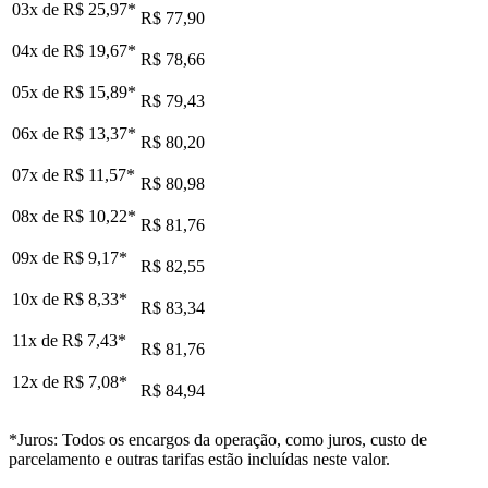
03x de
R$ 25,97
*
R$ 77,90
04x de
R$ 19,67
*
R$ 78,66
05x de
R$ 15,89
*
R$ 79,43
06x de
R$ 13,37
*
R$ 80,20
07x de
R$ 11,57
*
R$ 80,98
08x de
R$ 10,22
*
R$ 81,76
09x de
R$ 9,17
*
R$ 82,55
10x de
R$ 8,33
*
R$ 83,34
11x de
R$ 7,43
*
R$ 81,76
12x de
R$ 7,08
*
R$ 84,94
*Juros: Todos os encargos da operação, como juros, custo de
parcelamento e outras tarifas estão incluídas neste valor.