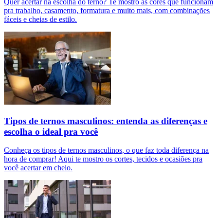
Quer acertar na escolha do terno? Te mostro as cores que funcionam
pra trabalho, casamento, formatura e muito mais, com combinações
fáceis e cheias de estilo.
Tipos de ternos masculinos: entenda as diferenças e
escolha o ideal pra você
Conheça os tipos de ternos masculinos, o que faz toda diferença na
hora de comprar! Aqui te mostro os cortes, tecidos e ocasiões pra
você acertar em cheio.