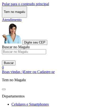
Pular para o conteudo principal
Tem no magalu
Atendimento
Digite seu CEP
Buscar no Magalu
Buscar
0
Boas vindas :)
Entre ou Cadastre-se
Tem no Magalu
Departamentos
Celulares e Smartphones