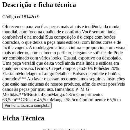
Descrição e ficha técnica
Código
ed18142cc9
Oferecemos para você as peças mais atuais e tendência da moda
mundial, com foco na qualidade e conforto.Você sempre linda,
confortável e na moda!!Sua composição é o crepe com botões
dourados, o que deixa a peça mais estilosa, com lindas cores e de
fácil lavagem. A modelagem afina a cintura e proporciona um visual
mais moderno, com caimento perfeito, elegante e sofisticado.Pode
ser combinado com vários looks. Casual, esportivo ou despojado.
Uma peça versátil que deixa você ainda mais linda e estilosa em
qualquer ocasião.Tecido: CrepeComposição:80% Poliéster 20%
ElastanoModelagem: LongoDetalhes: Bolsos de enfeite e botões
dourados*** Ao lavar e passar, recomendamos seguir as instruções
que estão nas etiquetas de nossos produtos, afim de evitar possíveis
danos às peças por mau uso.Tamanhos: P -M-G-
Medidas:**MBusto: 43cmManga: 58cmComprimento:
63,5cm**GBusto: 45,5cmManga: 58,5cmComprimento: 65,5cm
Ver ficha técnica completa
Ficha Técnica