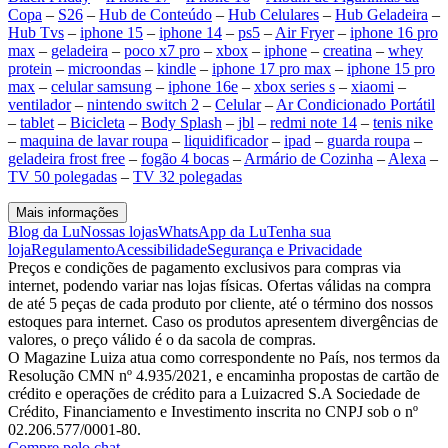
Copa
–
S26
–
Hub de Conteúdo
–
Hub Celulares
–
Hub Geladeira
–
Hub Tvs
–
iphone 15
–
iphone 14
–
ps5
–
Air Fryer
–
iphone 16 pro
max
–
geladeira
–
poco x7 pro
–
xbox
–
iphone
–
creatina
–
whey
protein
–
microondas
–
kindle
–
iphone 17 pro max
–
iphone 15 pro
max
–
celular samsung
–
iphone 16e
–
xbox series s
–
xiaomi
–
ventilador
–
nintendo switch 2
–
Celular
–
Ar Condicionado Portátil
–
tablet
–
Bicicleta
–
Body Splash
–
jbl
–
redmi note 14
–
tenis nike
–
maquina de lavar roupa
–
liquidificador
–
ipad
–
guarda roupa
–
geladeira frost free
–
fogão 4 bocas
–
Armário de Cozinha
–
Alexa
–
TV 50 polegadas
–
TV 32 polegadas
Mais informações
Blog da Lu
Nossas lojas
WhatsApp da Lu
Tenha sua
loja
Regulamento
Acessibilidade
Segurança e Privacidade
Preços e condições de pagamento exclusivos para compras via
internet, podendo variar nas lojas físicas. Ofertas válidas na compra
de até 5 peças de cada produto por cliente, até o término dos nossos
estoques para internet. Caso os produtos apresentem divergências de
valores, o preço válido é o da sacola de compras.
O Magazine Luiza atua como correspondente no País, nos termos da
Resolução CMN nº 4.935/2021, e encaminha propostas de cartão de
crédito e operações de crédito para a Luizacred S.A Sociedade de
Crédito, Financiamento e Investimento inscrita no CNPJ sob o nº
02.206.577/0001-80.
Compre pelo chat