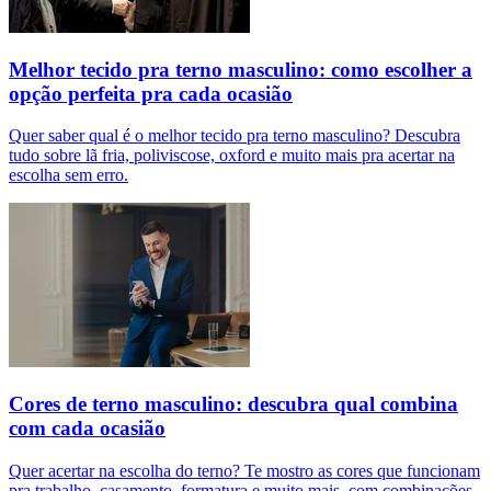
Melhor tecido pra terno masculino: como escolher a
opção perfeita pra cada ocasião
Quer saber qual é o melhor tecido pra terno masculino? Descubra
tudo sobre lã fria, poliviscose, oxford e muito mais pra acertar na
escolha sem erro.
Cores de terno masculino: descubra qual combina
com cada ocasião
Quer acertar na escolha do terno? Te mostro as cores que funcionam
pra trabalho, casamento, formatura e muito mais, com combinações