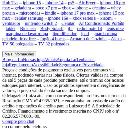
Hub Tvs
–
iphone 15
–
iphone 14
–
ps5
–
Air Fryer
–
iphone 16 pro
max
–
geladeira
–
poco x7 pro
–
xbox
–
iphone
–
creatina
–
whey
protein
–
microondas
–
kindle
–
iphone 17 pro max
–
iphone 15 pro
max
–
celular samsung
–
iphone 16e
–
xbox series s
–
xiaomi
–
ventilador
–
nintendo switch 2
–
Celular
–
Ar Condicionado Portátil
–
tablet
–
Bicicleta
–
Body Splash
–
jbl
–
redmi note 14
–
tenis nike
–
maquina de lavar roupa
–
liquidificador
–
ipad
–
guarda roupa
–
geladeira frost free
–
fogão 4 bocas
–
Armário de Cozinha
–
Alexa
–
TV 50 polegadas
–
TV 32 polegadas
Mais informações
Blog da Lu
Nossas lojas
WhatsApp da Lu
Tenha sua
loja
Regulamento
Acessibilidade
Segurança e Privacidade
Preços e condições de pagamento exclusivos para compras via
internet, podendo variar nas lojas físicas. Ofertas válidas na compra
de até 5 peças de cada produto por cliente, até o término dos nossos
estoques para internet. Caso os produtos apresentem divergências de
valores, o preço válido é o da sacola de compras.
O Magazine Luiza atua como correspondente no País, nos termos da
Resolução CMN nº 4.935/2021, e encaminha propostas de cartão de
crédito e operações de crédito para a Luizacred S.A Sociedade de
Crédito, Financiamento e Investimento inscrita no CNPJ sob o nº
02.206.577/0001-80.
Compre pelo chat
ou compre pelo telefone: