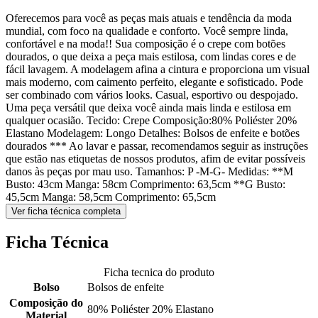
Oferecemos para você as peças mais atuais e tendência da moda
mundial, com foco na qualidade e conforto. Você sempre linda,
confortável e na moda!! Sua composição é o crepe com botões
dourados, o que deixa a peça mais estilosa, com lindas cores e de
fácil lavagem. A modelagem afina a cintura e proporciona um visual
mais moderno, com caimento perfeito, elegante e sofisticado. Pode
ser combinado com vários looks. Casual, esportivo ou despojado.
Uma peça versátil que deixa você ainda mais linda e estilosa em
qualquer ocasião. Tecido: Crepe Composição:80% Poliéster 20%
Elastano Modelagem: Longo Detalhes: Bolsos de enfeite e botões
dourados *** Ao lavar e passar, recomendamos seguir as instruções
que estão nas etiquetas de nossos produtos, afim de evitar possíveis
danos às peças por mau uso. Tamanhos: P -M-G- Medidas: **M
Busto: 43cm Manga: 58cm Comprimento: 63,5cm **G Busto:
45,5cm Manga: 58,5cm Comprimento: 65,5cm
Ver ficha técnica completa
Ficha Técnica
Ficha tecnica do produto
Bolso
Bolsos de enfeite
Composição do
80% Poliéster 20% Elastano
Material