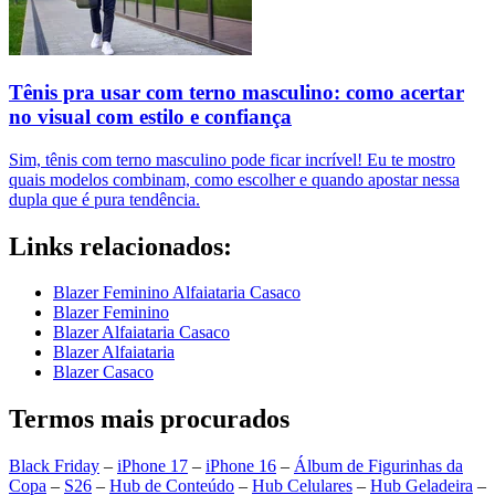
Tênis pra usar com terno masculino: como acertar
no visual com estilo e confiança
Sim, tênis com terno masculino pode ficar incrível! Eu te mostro
quais modelos combinam, como escolher e quando apostar nessa
dupla que é pura tendência.
Links relacionados:
Blazer Feminino Alfaiataria Casaco
Blazer Feminino
Blazer Alfaiataria Casaco
Blazer Alfaiataria
Blazer Casaco
Termos mais procurados
Black Friday
–
iPhone 17
–
iPhone 16
–
Álbum de Figurinhas da
Copa
–
S26
–
Hub de Conteúdo
–
Hub Celulares
–
Hub Geladeira
–