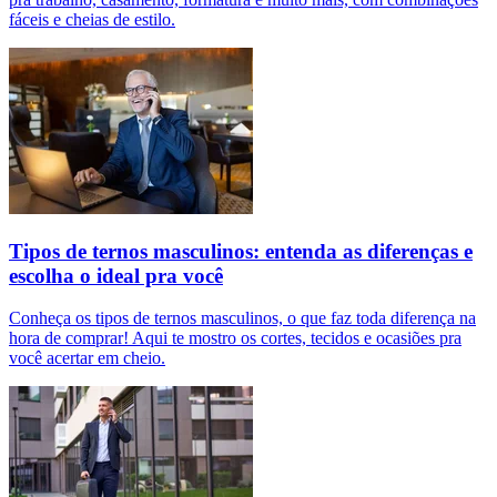
fáceis e cheias de estilo.
Tipos de ternos masculinos: entenda as diferenças e
escolha o ideal pra você
Conheça os tipos de ternos masculinos, o que faz toda diferença na
hora de comprar! Aqui te mostro os cortes, tecidos e ocasiões pra
você acertar em cheio.