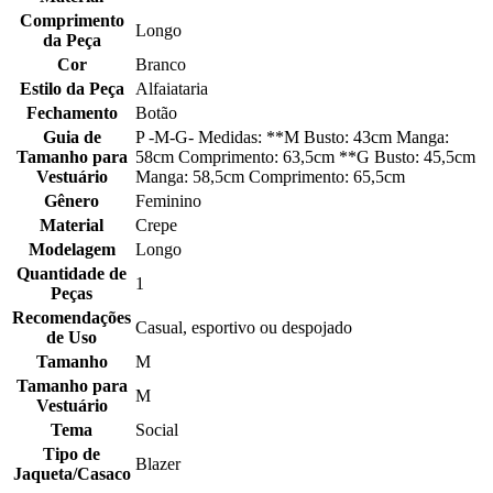
Comprimento
Longo
da Peça
Cor
Branco
Estilo da Peça
Alfaiataria
Fechamento
Botão
Guia de
P -M-G- Medidas: **M Busto: 43cm Manga:
Tamanho para
58cm Comprimento: 63,5cm **G Busto: 45,5cm
Vestuário
Manga: 58,5cm Comprimento: 65,5cm
Gênero
Feminino
Material
Crepe
Modelagem
Longo
Quantidade de
1
Peças
Recomendações
Casual, esportivo ou despojado
de Uso
Tamanho
M
Tamanho para
M
Vestuário
Tema
Social
Tipo de
Blazer
Jaqueta/Casaco