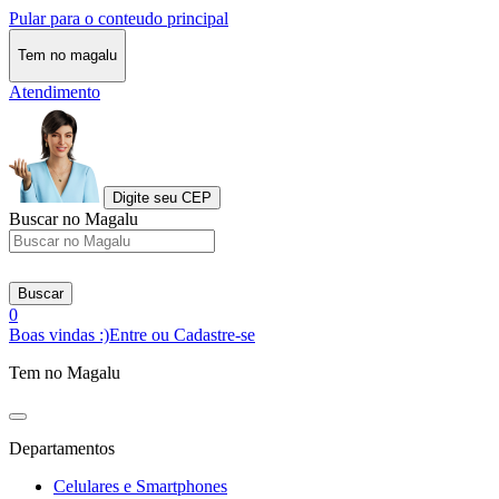
Pular para o conteudo principal
Tem no magalu
Atendimento
Digite seu CEP
Buscar no Magalu
Buscar
0
Boas vindas :)
Entre ou Cadastre-se
Tem no Magalu
Departamentos
Celulares e Smartphones