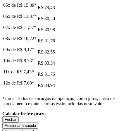
05x de
R$ 15,89
*
R$ 79,43
06x de
R$ 13,37
*
R$ 80,20
07x de
R$ 11,57
*
R$ 80,98
08x de
R$ 10,22
*
R$ 81,76
09x de
R$ 9,17
*
R$ 82,55
10x de
R$ 8,33
*
R$ 83,34
11x de
R$ 7,43
*
R$ 81,76
12x de
R$ 7,08
*
R$ 84,94
*Juros: Todos os encargos da operação, como juros, custo de
parcelamento e outras tarifas estão incluídas neste valor.
Calcular frete e prazo
Fechar
Adicionar à sacola