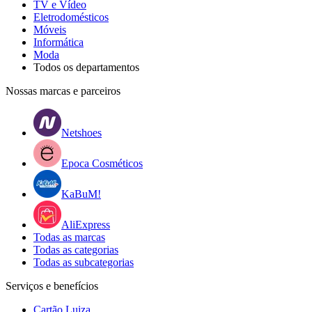
TV e Vídeo
Eletrodomésticos
Móveis
Informática
Moda
Todos os departamentos
Nossas marcas e parceiros
Netshoes
Epoca Cosméticos
KaBuM!
AliExpress
Todas as marcas
Todas as categorias
Todas as subcategorias
Serviços e benefícios
Cartão Luiza