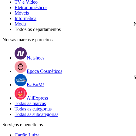
TV e Vídeo
Eletrodomésticos
Móveis
Informática
Moda
N
Todos os departamentos
Nossas marcas e parceiros
Netshoes
Epoca Cosméticos
S
KaBuM!
AliExpress
Todas as marcas
Todas as categorias
Todas as subcategorias
Serviços e benefícios
Cartão Luiza