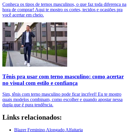
Conheça os tipos de ternos masculinos, o que faz toda diferença na
hora de comprar! Aqui te mostro os cortes, tecidos e ocasiões pra
você acertar em cheio.
Tênis pra usar com terno masculino: como acertar
no visual com estilo e confiança
Sim, tênis com terno masculino pode ficar incrível! Eu te mostro
quais modelos combinam, como escolher e quando apostar nessa
dupla que é pura tendência.
Links relacionados:
Blazer Feminino Alongado Alfaitaria