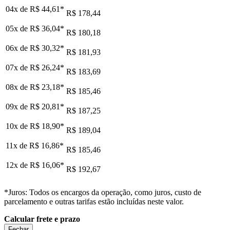
04x de
R$ 44,61
*
R$ 178,44
05x de
R$ 36,04
*
R$ 180,18
06x de
R$ 30,32
*
R$ 181,93
07x de
R$ 26,24
*
R$ 183,69
08x de
R$ 23,18
*
R$ 185,46
09x de
R$ 20,81
*
R$ 187,25
10x de
R$ 18,90
*
R$ 189,04
11x de
R$ 16,86
*
R$ 185,46
12x de
R$ 16,06
*
R$ 192,67
*Juros: Todos os encargos da operação, como juros, custo de
parcelamento e outras tarifas estão incluídas neste valor.
Calcular frete e prazo
Fechar