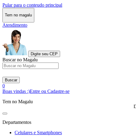
Pular para o conteudo principal
Tem no magalu
Atendimento
Digite seu CEP
Buscar no Magalu
Buscar
0
Boas vindas :)
Entre ou Cadastre-se
Tem no Magalu
D
Departamentos
Celulares e Smartphones