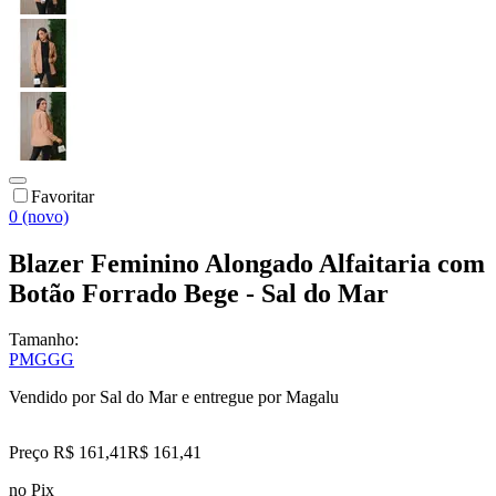
Favoritar
0 (novo)
Blazer Feminino Alongado Alfaitaria com
Botão Forrado Bege - Sal do Mar
Tamanho:
P
M
G
GG
Vendido por
Sal do Mar
e entregue por
Magalu
Preço R$ 161,41
R$
161
,
41
no Pix