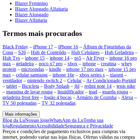
Blazer Feminino
Blazer Alongado Alfaitaria
Blazer Alongado
Blazer Alfaitaria
Termos mais procurados
Black Friday
–
iPhone 17
–
iPhone 16
–
Álbum de Figurinhas da
Copa
–
S26
–
Hub de Conteúdo
–
Hub Celulares
–
Hub Geladeira
–
Hub Tvs
–
iphone 15
–
iphone 14
–
ps5
–
Air Fryer
–
iphone 16 pro
max
–
geladeira
–
poco x7 pro
–
xbox
–
iphone
–
creatina
–
whey
protein
–
microondas
–
kindle
–
iphone 17 pro max
–
iphone 15 pro
max
–
celular samsung
–
iphone 16e
–
xbox series s
–
xiaomi
–
ventilador
–
nintendo switch 2
–
Celular
–
Ar Condicionado Portátil
–
tablet
–
Bicicleta
–
Body Splash
–
jbl
–
redmi note 14
–
tenis nike
–
maquina de lavar roupa
–
liquidificador
–
ipad
–
guarda roupa
–
geladeira frost free
–
fogão 4 bocas
–
Armário de Cozinha
–
Alexa
–
TV 50 polegadas
–
TV 32 polegadas
Mais informações
Blog da Lu
Nossas lojas
WhatsApp da Lu
Tenha sua
loja
Regulamento
Acessibilidade
Segurança e Privacidade
Preços e condições de pagamento exclusivos para compras via
internet, podendo variar nas lojas físicas. Ofertas válidas na compra