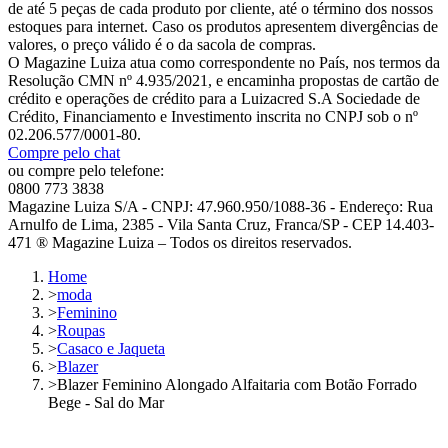
de até 5 peças de cada produto por cliente, até o término dos nossos
estoques para internet. Caso os produtos apresentem divergências de
valores, o preço válido é o da sacola de compras.
O Magazine Luiza atua como correspondente no País, nos termos da
Resolução CMN nº 4.935/2021, e encaminha propostas de cartão de
crédito e operações de crédito para a Luizacred S.A Sociedade de
Crédito, Financiamento e Investimento inscrita no CNPJ sob o nº
02.206.577/0001-80.
Compre pelo chat
ou compre pelo telefone:
0800 773 3838
Magazine Luiza S/A - CNPJ: 47.960.950/1088-36 - Endereço: Rua
Arnulfo de Lima, 2385 - Vila Santa Cruz, Franca/SP - CEP 14.403-
471 ® Magazine Luiza – Todos os direitos reservados.
Home
>
moda
>
Feminino
>
Roupas
>
Casaco e Jaqueta
>
Blazer
>
Blazer Feminino Alongado Alfaitaria com Botão Forrado
Bege - Sal do Mar