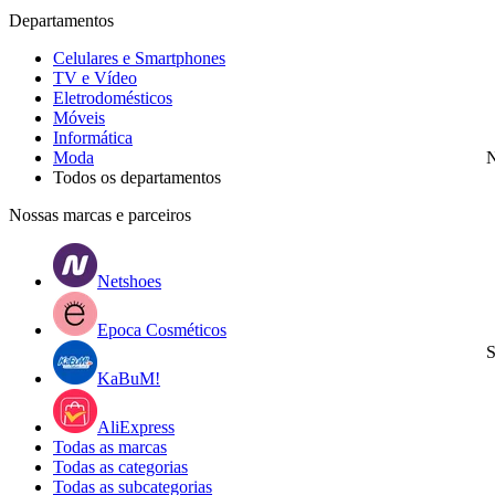
Departamentos
Celulares e Smartphones
TV e Vídeo
Eletrodomésticos
Móveis
Informática
Moda
N
Todos os departamentos
Nossas marcas e parceiros
Netshoes
Epoca Cosméticos
S
KaBuM!
AliExpress
Todas as marcas
Todas as categorias
Todas as subcategorias