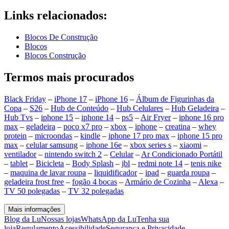
Links relacionados:
Blocos De Construção
Blocos
Blocos Construção
Termos mais procurados
Black Friday
–
iPhone 17
–
iPhone 16
–
Álbum de Figurinhas da
Copa
–
S26
–
Hub de Conteúdo
–
Hub Celulares
–
Hub Geladeira
–
Hub Tvs
–
iphone 15
–
iphone 14
–
ps5
–
Air Fryer
–
iphone 16 pro
max
–
geladeira
–
poco x7 pro
–
xbox
–
iphone
–
creatina
–
whey
protein
–
microondas
–
kindle
–
iphone 17 pro max
–
iphone 15 pro
max
–
celular samsung
–
iphone 16e
–
xbox series s
–
xiaomi
–
ventilador
–
nintendo switch 2
–
Celular
–
Ar Condicionado Portátil
–
tablet
–
Bicicleta
–
Body Splash
–
jbl
–
redmi note 14
–
tenis nike
–
maquina de lavar roupa
–
liquidificador
–
ipad
–
guarda roupa
–
geladeira frost free
–
fogão 4 bocas
–
Armário de Cozinha
–
Alexa
–
TV 50 polegadas
–
TV 32 polegadas
Mais informações
Blog da Lu
Nossas lojas
WhatsApp da Lu
Tenha sua
loja
Regulamento
Acessibilidade
Segurança e Privacidade