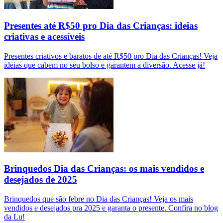
Presentes até R$50 pro Dia das Crianças: ideias
criativas e acessíveis
Presentes criativos e baratos de até R$50 pro Dia das Crianças! Veja
ideias que cabem no seu bolso e garantem a diversão. Acesse já!
Brinquedos Dia das Crianças: os mais vendidos e
desejados de 2025
Brinquedos que são febre no Dia das Crianças! Veja os mais
vendidos e desejados pra 2025 e garanta o presente. Confira no blog
da Lu!