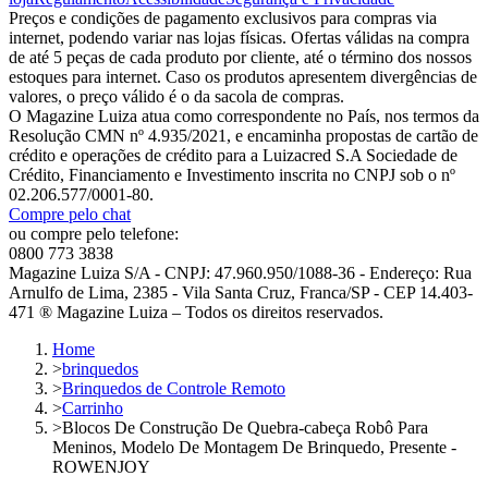
Preços e condições de pagamento exclusivos para compras via
internet, podendo variar nas lojas físicas. Ofertas válidas na compra
de até 5 peças de cada produto por cliente, até o término dos nossos
estoques para internet. Caso os produtos apresentem divergências de
valores, o preço válido é o da sacola de compras.
O Magazine Luiza atua como correspondente no País, nos termos da
Resolução CMN nº 4.935/2021, e encaminha propostas de cartão de
crédito e operações de crédito para a Luizacred S.A Sociedade de
Crédito, Financiamento e Investimento inscrita no CNPJ sob o nº
02.206.577/0001-80.
Compre pelo chat
ou compre pelo telefone:
0800 773 3838
Magazine Luiza S/A - CNPJ: 47.960.950/1088-36 - Endereço: Rua
Arnulfo de Lima, 2385 - Vila Santa Cruz, Franca/SP - CEP 14.403-
471 ® Magazine Luiza – Todos os direitos reservados.
Home
>
brinquedos
>
Brinquedos de Controle Remoto
>
Carrinho
>
Blocos De Construção De Quebra-cabeça Robô Para
Meninos, Modelo De Montagem De Brinquedo, Presente -
ROWENJOY