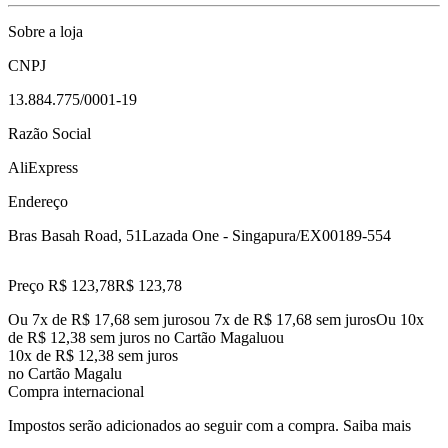
Sobre a loja
CNPJ
13.884.775/0001-19
Razão Social
AliExpress
Endereço
Bras Basah Road, 51
Lazada One - Singapura/EX
00189-554
Preço R$ 123,78
R$
123
,
78
Ou 7x de R$ 17,68 sem juros
ou
7
x de
R$ 17,68
sem juros
Ou 10x
de R$ 12,38 sem juros no Cartão Magalu
ou
10
x de
R$ 12,38
sem juros
no Cartão Magalu
Compra internacional
Impostos serão adicionados ao seguir com a compra.
Saiba mais