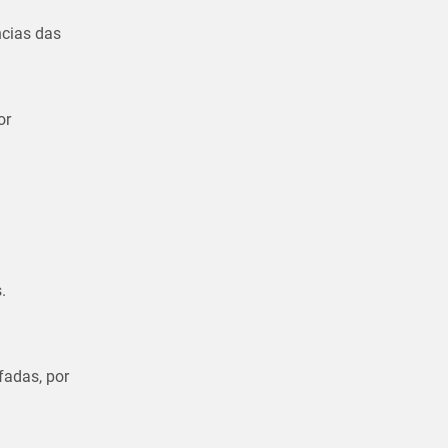
ncias das
or
.
fadas, por