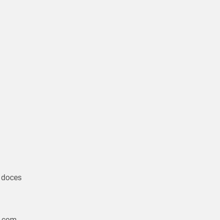
 doces
com