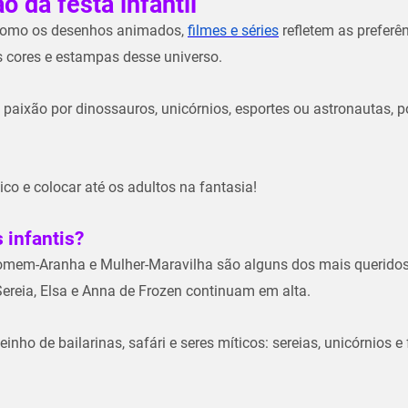
 da festa infantil
a como os desenhos animados,
filmes e séries
refletem as preferê
 cores e estampas desse universo.
aixão por dinossauros, unicórnios, esportes ou astronautas, p
ico e colocar até os adultos na fantasia!
 infantis?
Homem-Aranha e Mulher-Maravilha são alguns dos mais queridos
Sereia, Elsa e Anna de Frozen continuam em alta.
nho de bailarinas, safári e seres míticos: sereias, unicórnios e 