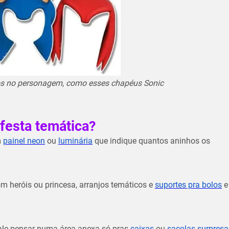
s no personagem, como esses chapéus Sonic
festa temática?
m
painel neon
ou
luminária
que indique quantos aninhos os
m heróis ou princesa, arranjos temáticos e
suportes pra bolos
e
Vale pensar numa área anexa só pras
caixas
ou
sacolas surpresa