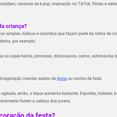
utubers, cantores de k-pop, inspiração no TikTok, filmes e série
a criança?
s simples, lúdicos e coloridos que façam parte da rotina de ví
dinha, por exemplo.
e os super-heróis, princesas, dinossauros, carros, astronautas 
 imaginação mandar saídos de
livros
ou contos de fada.
s agitada, então, o leque aumenta bastante. Esportes, hobbies, 
geralmente fazem a cabeça dos jovens.
coração da festa?