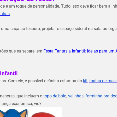
dade e um toque de personalidade. Tudo isso deve ficar bem ali
inhas
.
uma caça ao tesouro, projetar o espaço sideral na sala ou orga
stões que eu separei em
Festa Fantasia Infantil: Ideias para um 
infantil
as. Com ele, é possível definir a estampa do
kit
,
toalha de mes
 menores, que incluem o
topo de bolo
,
velinhas
,
forminha pra do
riança econômica, viu?