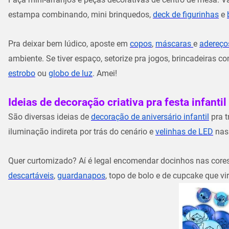
estampa combinando, mini brinquedos,
deck de figurinhas
e
Pra deixar bem lúdico, aposte em
copos
,
máscaras
e
adereço
ambiente. Se tiver espaço, setorize pra jogos, brincadeiras
estrobo
ou
globo de luz
. Amei!
Ideias de decoração criativa pra festa infantil
São diversas ideias de
decoração de aniversário infantil
pra t
iluminação indireta por trás do cenário e
velinhas de LED
na
Quer curtomizado? Aí é legal encomendar docinhos nas cores 
descartáveis
,
guardanapos
, topo de bolo e de cupcake que v