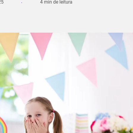
25
4
min de leitura