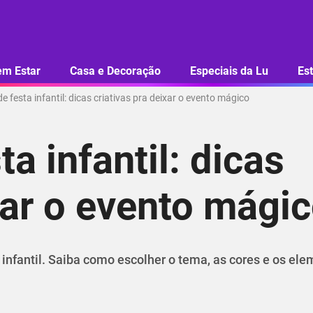
em Estar
Casa e Decoração
Especiais da Lu
Est
 festa infantil: dicas criativas pra deixar o evento mágico
a infantil: dicas
xar o evento mági
a infantil. Saiba como escolher o tema, as cores e os el