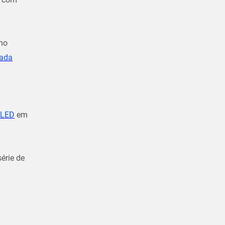
no
ada
e LED
em
érie de