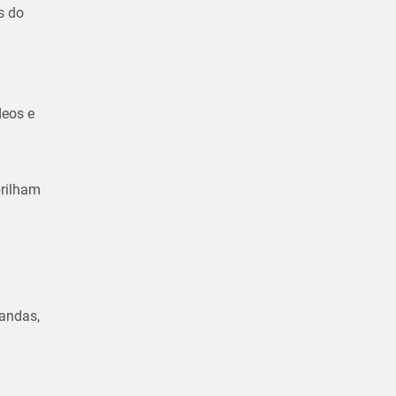
s do
deos e
brilham
bandas,