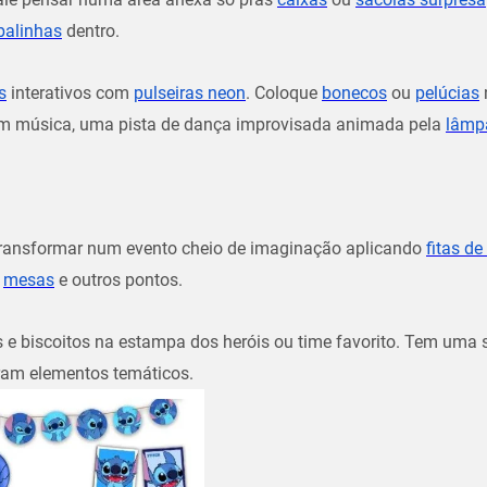
balinhas
dentro.
s
interativos com
pulseiras neon
. Coloque
bonecos
ou
pelúcias
 com música, uma pista de dança improvisada animada pela
lâmp
ransformar num evento cheio de imaginação aplicando
fitas d
s
mesas
e outros pontos.
e biscoitos na estampa dos heróis ou time favorito. Tem uma s
iram elementos temáticos.