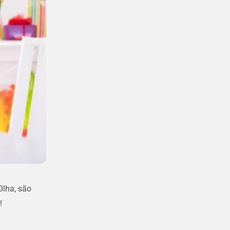
Olha, são
!