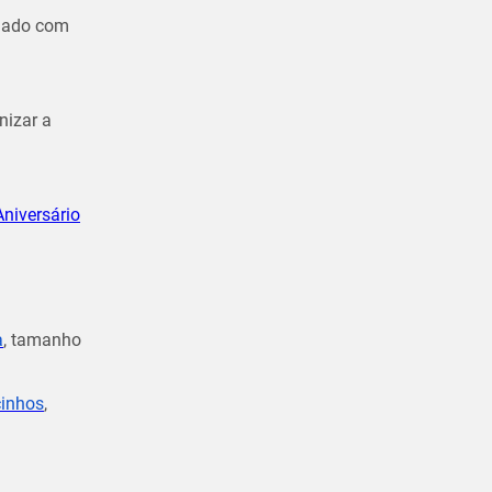
nhado com
nizar a
Aniversário
a
, tamanho
cinhos
,