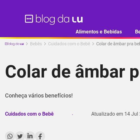
Alimentos e Bebidas
B
Bebês
Cuidados com o Bebê
Colar de âmbar pra beb
Colar de âmbar p
Conheça vários benefícios!
Cuidados com o Bebê
Atualizado em
14 Jul