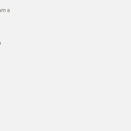
ram a
m