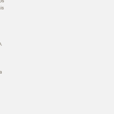
os
is
,
a