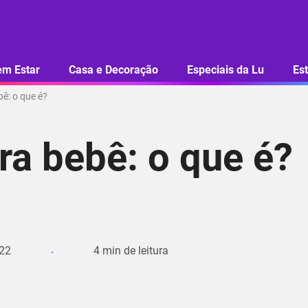
em Estar
Casa e Decoração
Especiais da Lu
Est
ê: o que é?
ra bebê: o que é?
 22
4
min de leitura