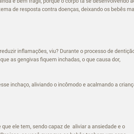
inda é bem frágil, porque o corpo tá se desenvolvendo a
stema de resposta contra doenças, deixando os bebês ma
eduzir inflamações, viu? Durante o processo de dentição
ue as gengivas fiquem inchadas, o que causa dor,
 esse inchaço, aliviando o incômodo e acalmando a crianç
 que ele tem, sendo capaz de aliviar a ansiedade e o