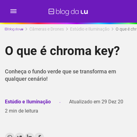
Câmeras e Drones
Estúdio e Iluminação
O que é ch
O que é chroma key?
Conheça o fundo verde que se transforma em
qualquer cenário!
Estúdio e Iluminação
Atualizado em
29 Dez 20
2
min de leitura