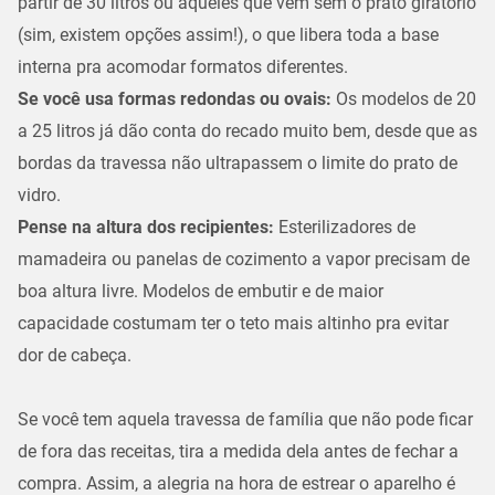
partir de
30 litros
ou aqueles que vêm sem o prato giratório
(sim, existem opções assim!), o que libera toda a base
interna pra acomodar formatos diferentes.
Se você usa formas redondas ou ovais:
Os modelos de
20
a 25 litros
já dão conta do recado muito bem, desde que as
bordas da travessa não ultrapassem o limite do prato de
vidro.
Pense na altura dos recipientes:
Esterilizadores de
mamadeira ou panelas de cozimento a vapor precisam de
boa
altura livre
. Modelos de embutir e de maior
capacidade costumam ter o teto mais altinho pra evitar
dor de cabeça.
Se você tem aquela travessa de família que não pode ficar
de fora das receitas, tira a medida dela antes de fechar a
compra. Assim, a alegria na hora de estrear o aparelho é