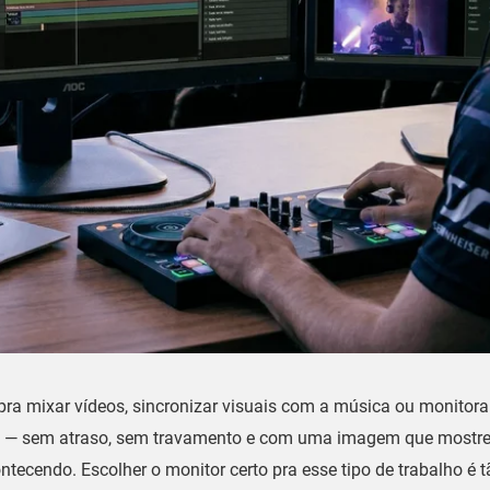
pra mixar vídeos, sincronizar visuais com a música ou monitora
ta — sem atraso, sem travamento e com uma imagem que mostr
ecendo. Escolher o monitor certo pra esse tipo de trabalho é t