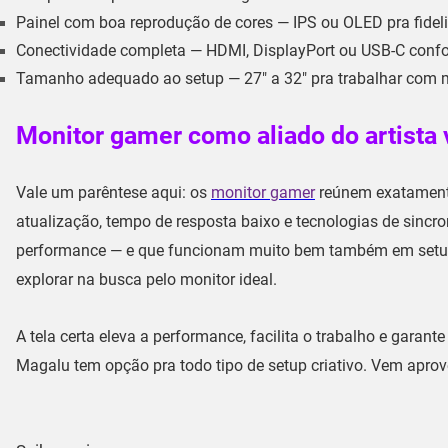
Painel com boa reprodução de cores
— IPS ou OLED pra fidel
Conectividade completa
— HDMI, DisplayPort ou USB-C conf
Tamanho adequado ao setup
— 27" a 32" pra trabalhar com m
Monitor gamer como aliado do artista 
Vale um parêntese aqui: os
monitor gamer
reúnem exatamente 
atualização, tempo de resposta baixo e tecnologias de sinc
performance — e que funcionam muito bem também em setups 
explorar na busca pelo monitor ideal.
A tela certa eleva a performance, facilita o trabalho e garan
Magalu tem opção pra todo tipo de setup criativo. Vem aprove