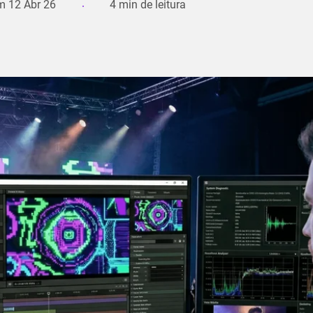
em
12 Abr 26
4
min de leitura