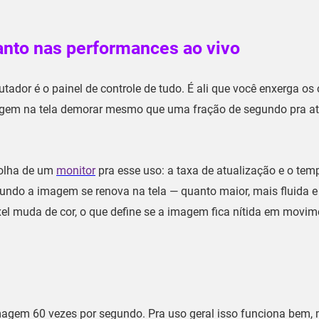
tanto nas performances ao vivo
ador é o painel de controle de tudo. É ali que você enxerga os c
magem na tela demorar mesmo que uma fração de segundo pra atu
colha de um
monitor
pra esse uso: a
taxa de atualização
e o
tem
gundo a imagem se renova na tela — quanto maior, mais fluida e
xel muda de cor, o que define se a imagem fica nítida em movi
magem 60 vezes por segundo. Pra uso geral isso funciona bem,