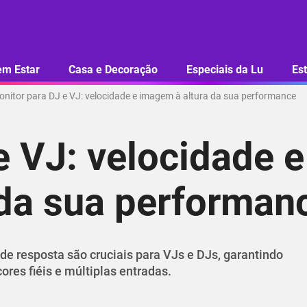
em Estar
Casa e Decoração
Especiais da Lu
Est
nitor para DJ e VJ: velocidade e imagem à altura da sua performance
e VJ: velocidade e
 da sua performan
e resposta são cruciais para VJs e DJs, garantindo
res fiéis e múltiplas entradas.