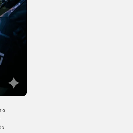
r o
e
ão