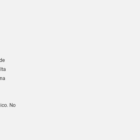
 de
lta
ena
lico. No