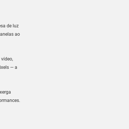
sa de luz
 janelas ao
 vídeo,
ixels — a
nxerga
formances.