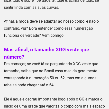
size
, tudo é sobre liberdade, atitude e, acima de tudo, se
sentir linda com as suas curvas.
Afinal, a moda deve se adaptar ao nosso corpo, e não o
contrário, viu? Bora entender como essa
numeração
funciona de verdade? Vem comigo!
Mas afinal, o tamanho XGG veste que
número?
Pra começar, se você tá se perguntando
XGG veste que
tamanho
, saiba que no Brasil essa medida geralmente
corresponde à numeração
50 ou 52
, mas em algumas
tabelas pode chegar até o
54
.
Ele é aquele degrau importante logo após o
GG
e marca o
início de uma grade que valoriza o corpo com mais espaço