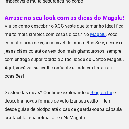
impecável
e muita segurança no corpo.
Arrase no seu look com as dicas do Magalu!
Viu só como descobrir o
XGG veste que tamanho
ideal fica
muito mais simples com essas dicas? No
Magalu
, você
encontra uma seleção incrível de
moda Plus Size
, desde o
jeans clássico
até os
vestidos mais glamourosos
, sempre
com
entrega super rápida
e a facilidade do
Cartão Magalu
.
Aqui, você vai se sentir confiante e linda em todas as
ocasiões!
Gostou das dicas? Continue explorando o
Blog da Lu
e
descubra novas formas de valorizar seu estilo — tem
desde guias de biotipo até dicas de guarda-roupa cápsula
pra facilitar sua rotina. #
TemNoMagalu