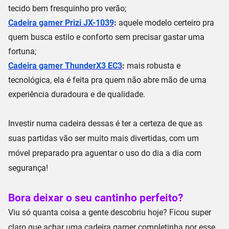
tecido
bem fresquinho pro verão;
Cadeira gamer Prizi JX-1039
:
aquele modelo certeiro pra
quem busca
estilo e conforto
sem precisar gastar uma
fortuna;
Cadeira gamer ThunderX3 EC3
:
mais robusta e
tecnológica, ela é feita pra quem não abre mão de uma
experiência duradoura
e de qualidade.
Investir numa cadeira dessas é ter a certeza de que as
suas partidas vão ser muito mais divertidas, com um
móvel preparado pra aguentar
o uso do dia a dia com
segurança!
Bora deixar o seu cantinho perfeito?
Viu só quanta coisa a gente descobriu hoje? Ficou super
claro que achar uma
cadeira gamer completinha
por esse