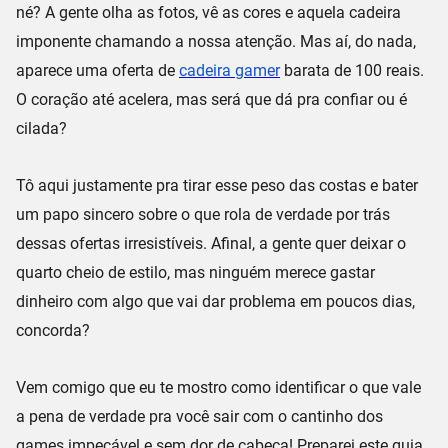
né? A gente olha as fotos, vê as cores e aquela
cadeira
imponente
chamando a nossa atenção. Mas aí, do nada,
aparece uma oferta de
cadeira gamer
barata de 100 reais
.
O coração até acelera, mas será que dá pra confiar ou é
cilada?
Tô aqui justamente pra tirar esse peso das costas e bater
um papo sincero sobre o que rola de verdade por trás
dessas
ofertas irresistíveis
. Afinal, a gente quer deixar o
quarto cheio de estilo, mas ninguém merece gastar
dinheiro com algo que vai dar problema em poucos dias,
concorda?
Vem comigo que eu te mostro como identificar o que
vale
a pena de verdade
pra você sair com o
cantinho dos
games impecável
e sem dor de cabeça! Preparei este guia