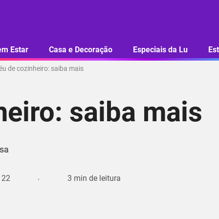
em Estar
Casa e Decoração
Especiais da Lu
Est
u de cozinheiro: saiba mais
eiro: saiba mais
usa
 22
3
min de leitura