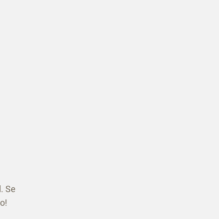
l. Se
o!