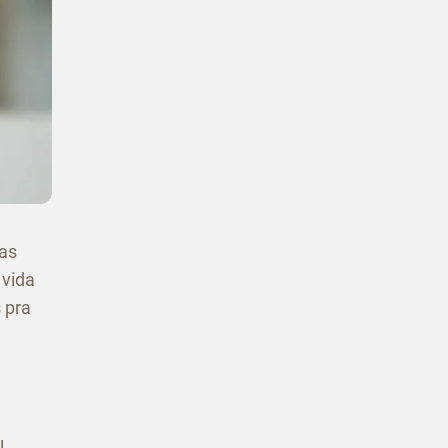
mas
 vida
 pra
l.