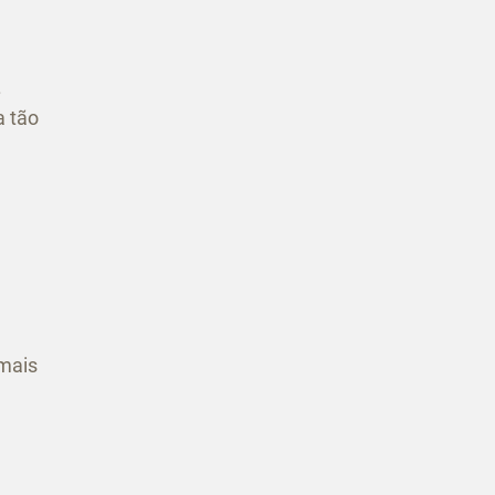
.
a tão
 mais