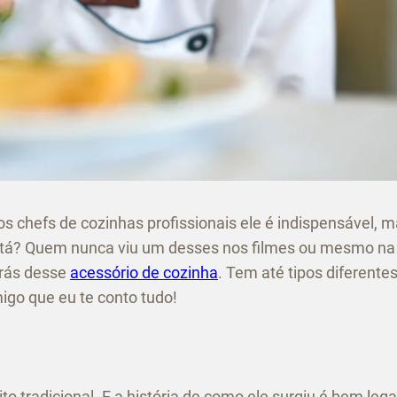
os chefs de cozinhas profissionais ele é indispensável, 
 tá? Quem nunca viu um desses nos filmes ou mesmo na
trás desse
acessório de cozinha
. Tem até tipos diferentes
igo que eu te conto tudo!
 tradicional. E a história de como ele surgiu é bem lega