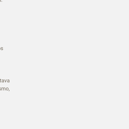
os
 tava
esmo,