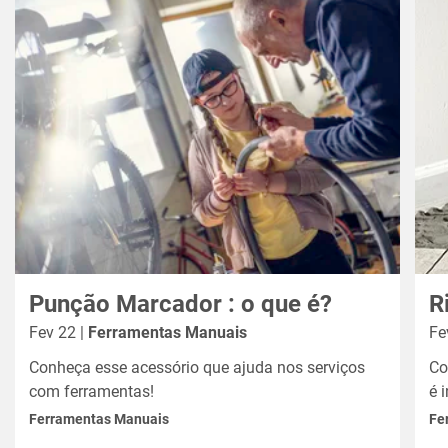
Punção Marcador : o que é?
R
Fev 22 |
Ferramentas Manuais
Fe
Conheça esse acessório que ajuda nos serviços
Co
com ferramentas!
é 
Ferramentas Manuais
Fe