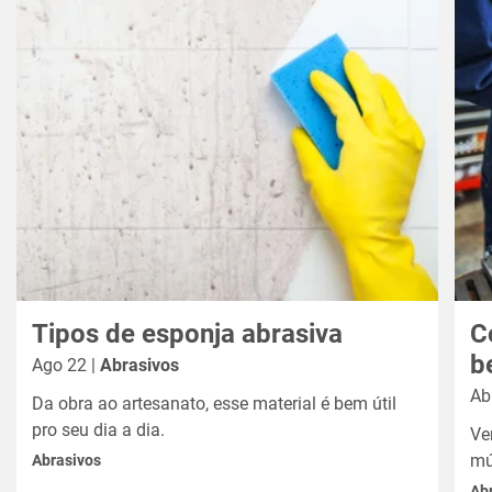
Tipos de esponja abrasiva
C
b
Ago 22 |
Abrasivos
Ab
Da obra ao artesanato, esse material é bem útil
pro seu dia a dia.
Ve
mú
Abrasivos
Ab