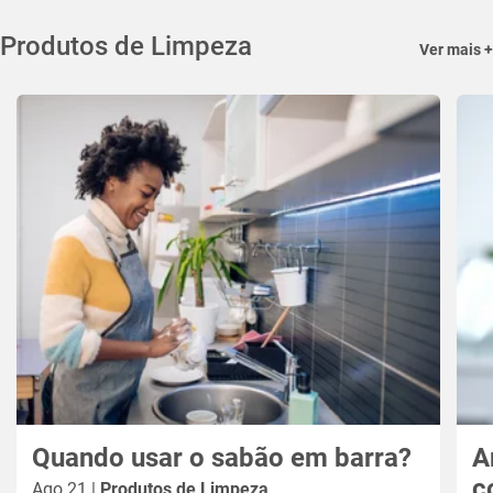
Produtos de Limpeza
Ver mais +
Quando usar o sabão em barra?
A
c
Ago 21 |
Produtos de Limpeza