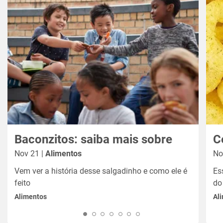
Baconzitos: saiba mais sobre
C
Nov 21 |
Alimentos
No
Vem ver a história desse salgadinho e como ele é
Es
feito
do
Alimentos
Al