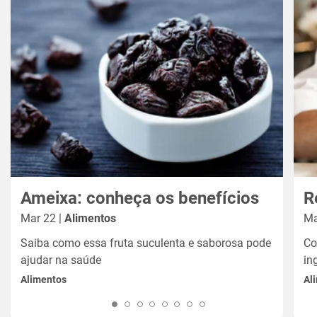
Ameixa: conheça os benefícios
R
Mar 22 |
Alimentos
Ma
Saiba como essa fruta suculenta e saborosa pode
Co
ajudar na saúde
in
Alimentos
Al