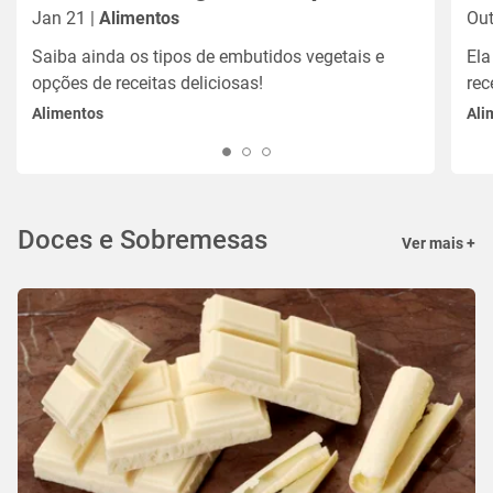
Jan 21 |
Alimentos
Out
Saiba ainda os tipos de embutidos vegetais e
Ela
opções de receitas deliciosas!
rec
Alimentos
Ali
Doces e Sobremesas
Ver mais +