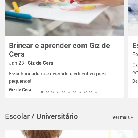
Brincar e aprender com Giz de
E
Cera
Fe
Jan 23 |
Giz de Cera
Es
es
Essa brincadeira é divertida e educativa pros
pequenos!
De
Giz de Cera
Escolar / Universitário
Ver mais +