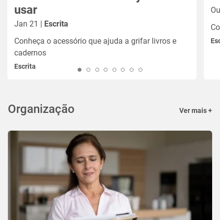
usar
Ou
Jan 21 |
Escrita
Co
Conheça o acessório que ajuda a grifar livros e
Esc
cadernos
Escrita
Organização
Ver mais +