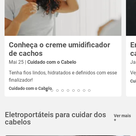
Conheça o creme umidificador
E
de cachos
c
Mai 25 |
Cuidado com o Cabelo
Ja
Tenha fios lindos, hidratados e definidos com esse
Ve
finalizador!
Cu
Cuidado com o Cabelo
Eletroportáteis para cuidar dos
Ver mais
+
cabelos