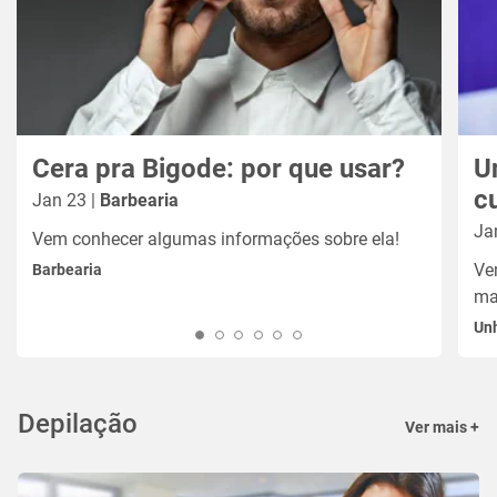
Cera pra Bigode: por que usar?
U
c
Jan 23 |
Barbearia
Ja
Vem conhecer algumas informações sobre ela!
Ve
Barbearia
ma
Un
Depilação
Ver mais +