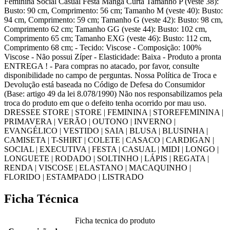
Feminina Social Casual Festa Manga Curta Tamanho P (veste 38):
Busto: 90 cm, Comprimento: 56 cm; Tamanho M (veste 40): Busto:
94 cm, Comprimento: 59 cm; Tamanho G (veste 42): Busto: 98 cm,
Comprimento 62 cm; Tamanho GG (veste 44): Busto: 102 cm,
Comprimento 65 cm; Tamanho EXG (veste 46): Busto: 112 cm,
Comprimento 68 cm; - Tecido: Viscose - Composição: 100%
Viscose - Não possui Zíper - Elasticidade: Baixa - Produto a pronta
ENTREGA ! - Para compras no atacado, por favor, consulte
disponibilidade no campo de perguntas. Nossa Política de Troca e
Devolução está baseada no Código de Defesa do Consumidor
(Base: artigo 49 da lei 8.078/1990) Não nos responsabilizamos pela
troca do produto em que o defeito tenha ocorrido por mau uso.
DRESSEE STORE | STORE | FEMININA | STOREFEMININA |
PRIMAVERA | VERÃO | OUTONO | INVERNO |
EVANGÉLICO | VESTIDO | SAIA | BLUSA | BLUSINHA |
CAMISETA | T-SHIRT | COLETE | CASACO | CARDIGAN |
SOCIAL | EXECUTIVA | FESTA | CASUAL | MIDI | LONGO |
LONGUETE | RODADO | SOLTINHO | LÁPIS | REGATA |
RENDA | VISCOSE | ELASTANO | MACAQUINHO |
FLORIDO | ESTAMPADO | LISTRADO
Ficha Técnica
Ficha tecnica do produto