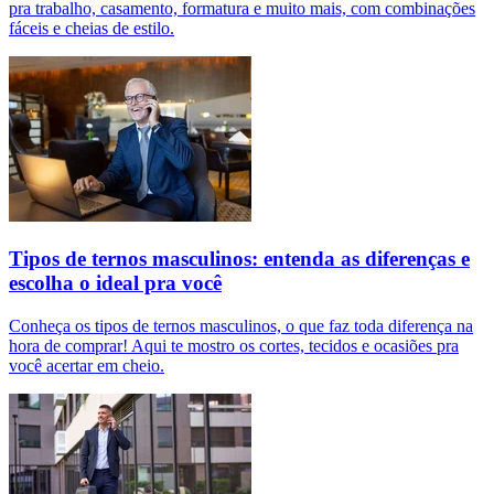
pra trabalho, casamento, formatura e muito mais, com combinações
fáceis e cheias de estilo.
Tipos de ternos masculinos: entenda as diferenças e
escolha o ideal pra você
Conheça os tipos de ternos masculinos, o que faz toda diferença na
hora de comprar! Aqui te mostro os cortes, tecidos e ocasiões pra
você acertar em cheio.