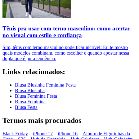
Tênis pra usar com terno masculino: como acertar
no visual com estilo e confiança
Sim, tênis com terno masculino pode ficar incrível! Eu te mostro
quais modelos combinam, como escolher e quando apostar nessa
dupla que é pura tendência.
Links relacionados:
Blusa Blusinha Feminina Festa
Blusa Blusinha
Blusa Feminina Festa
Blusa Feminina
Blusa Festa
Termos mais procurados
Black Friday
–
iPhone 17
–
iPhone 16
–
Álbum de Figurinhas da