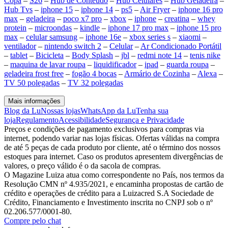
Copa
–
S26
–
Hub de Conteúdo
–
Hub Celulares
–
Hub Geladeira
–
Hub Tvs
–
iphone 15
–
iphone 14
–
ps5
–
Air Fryer
–
iphone 16 pro
max
–
geladeira
–
poco x7 pro
–
xbox
–
iphone
–
creatina
–
whey
protein
–
microondas
–
kindle
–
iphone 17 pro max
–
iphone 15 pro
max
–
celular samsung
–
iphone 16e
–
xbox series s
–
xiaomi
–
ventilador
–
nintendo switch 2
–
Celular
–
Ar Condicionado Portátil
–
tablet
–
Bicicleta
–
Body Splash
–
jbl
–
redmi note 14
–
tenis nike
–
maquina de lavar roupa
–
liquidificador
–
ipad
–
guarda roupa
–
geladeira frost free
–
fogão 4 bocas
–
Armário de Cozinha
–
Alexa
–
TV 50 polegadas
–
TV 32 polegadas
Mais informações
Blog da Lu
Nossas lojas
WhatsApp da Lu
Tenha sua
loja
Regulamento
Acessibilidade
Segurança e Privacidade
Preços e condições de pagamento exclusivos para compras via
internet, podendo variar nas lojas físicas. Ofertas válidas na compra
de até 5 peças de cada produto por cliente, até o término dos nossos
estoques para internet. Caso os produtos apresentem divergências de
valores, o preço válido é o da sacola de compras.
O Magazine Luiza atua como correspondente no País, nos termos da
Resolução CMN nº 4.935/2021, e encaminha propostas de cartão de
crédito e operações de crédito para a Luizacred S.A Sociedade de
Crédito, Financiamento e Investimento inscrita no CNPJ sob o nº
02.206.577/0001-80.
Compre pelo chat