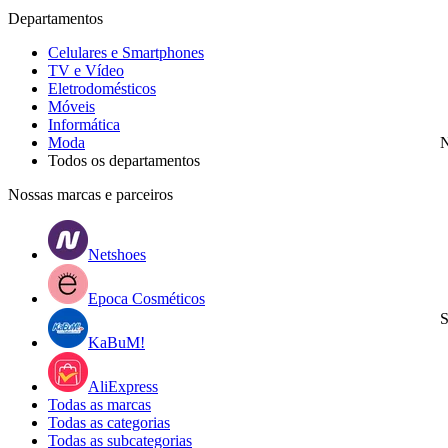
Departamentos
Celulares e Smartphones
TV e Vídeo
Eletrodomésticos
Móveis
Informática
Moda
N
Todos os departamentos
Nossas marcas e parceiros
Netshoes
Epoca Cosméticos
S
KaBuM!
AliExpress
Todas as marcas
Todas as categorias
Todas as subcategorias