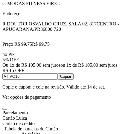
G MODAS FITNESS EIRELI
Endereço
R DOUTOR OSVALDO CRUZ, SALA 02, 817
CENTRO -
APUCARANA/PR
86800-720
Preço R$ 99,75
R$
99
,
75
no Pix
5% OFF
Ou 1x de R$ 105,00 sem juros
ou
1
x de
R$ 105,00
sem juros
R$ 15 OFF
Copiar
Copie o cupom e cole na revisão. Válido até
14 de set
.
Ver opções de pagamento
Parcelamento
Cartão Luiza
Cartão de crédito
Tabela de parcelas de Cartão