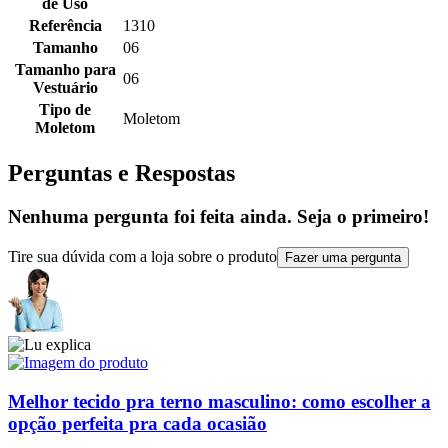
de Uso
Referência
1310
Tamanho
06
Tamanho para
06
Vestuário
Tipo de
Moletom
Moletom
Perguntas e Respostas
Nenhuma pergunta foi feita ainda. Seja o primeiro!
Tire sua dúvida com a loja sobre o produto
Fazer uma pergunta
Melhor tecido pra terno masculino: como escolher a
opção perfeita pra cada ocasião