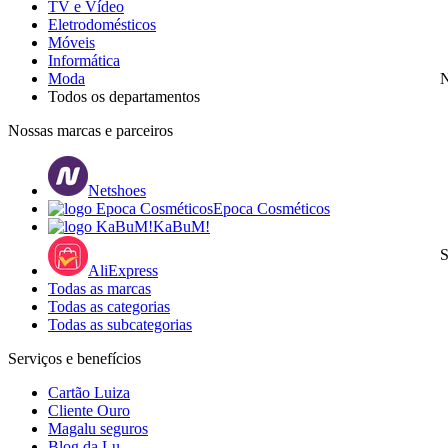
TV e Vídeo
Eletrodomésticos
Móveis
Informática
Moda
N
Todos os departamentos
Nossas marcas e parceiros
Netshoes
Epoca Cosméticos
KaBuM!
S
AliExpress
Todas as marcas
Todas as categorias
Todas as subcategorias
Serviços e benefícios
Cartão Luiza
Cliente Ouro
Magalu seguros
Blog da Lu