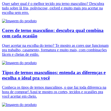
Quer saber qual é o melhor tecido pra terno masculino? Descubra
tudo sobre lã fria, poliviscose, oxford e muito mais pra acertar na
escolha sem erro.
Cores de terno masculino: descubra qual combina
com cada ocasião
Quer acertar na escolha do terno? Te mostro as cores que funcionam
pra trabalho, casamento, formatura e muito mais, com combinações
fáceis e cheias de estilo.
Tipos de ternos masculinos: entenda as diferenças e
escolha o ideal pra você
Conheça os tipos de ternos masculinos, o que faz toda diferença na
hora de comprar! Aqui te mostro os cortes, tecidos e ocasiões pra
você acertar em cheio.