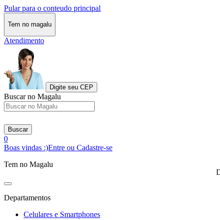
Pular para o conteudo principal
Tem no magalu
Atendimento
Digite seu CEP
Buscar no Magalu
Buscar
0
Boas vindas :)
Entre ou Cadastre-se
Tem no Magalu
D
Departamentos
Celulares e Smartphones