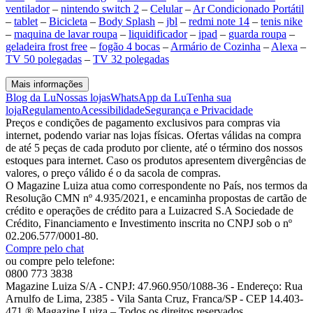
ventilador
–
nintendo switch 2
–
Celular
–
Ar Condicionado Portátil
–
tablet
–
Bicicleta
–
Body Splash
–
jbl
–
redmi note 14
–
tenis nike
–
maquina de lavar roupa
–
liquidificador
–
ipad
–
guarda roupa
–
geladeira frost free
–
fogão 4 bocas
–
Armário de Cozinha
–
Alexa
–
TV 50 polegadas
–
TV 32 polegadas
Mais informações
Blog da Lu
Nossas lojas
WhatsApp da Lu
Tenha sua
loja
Regulamento
Acessibilidade
Segurança e Privacidade
Preços e condições de pagamento exclusivos para compras via
internet, podendo variar nas lojas físicas. Ofertas válidas na compra
de até 5 peças de cada produto por cliente, até o término dos nossos
estoques para internet. Caso os produtos apresentem divergências de
valores, o preço válido é o da sacola de compras.
O Magazine Luiza atua como correspondente no País, nos termos da
Resolução CMN nº 4.935/2021, e encaminha propostas de cartão de
crédito e operações de crédito para a Luizacred S.A Sociedade de
Crédito, Financiamento e Investimento inscrita no CNPJ sob o nº
02.206.577/0001-80.
Compre pelo chat
ou compre pelo telefone:
0800 773 3838
Magazine Luiza S/A - CNPJ: 47.960.950/1088-36 - Endereço: Rua
Arnulfo de Lima, 2385 - Vila Santa Cruz, Franca/SP - CEP 14.403-
471 ® Magazine Luiza – Todos os direitos reservados.