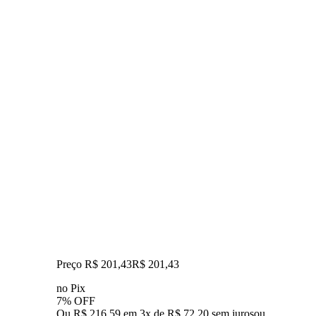
Preço R$ 201,43
R$
201
,
43
no Pix
7% OFF
Ou R$ 216,59 em 3x de R$ 72,20 sem juros
ou