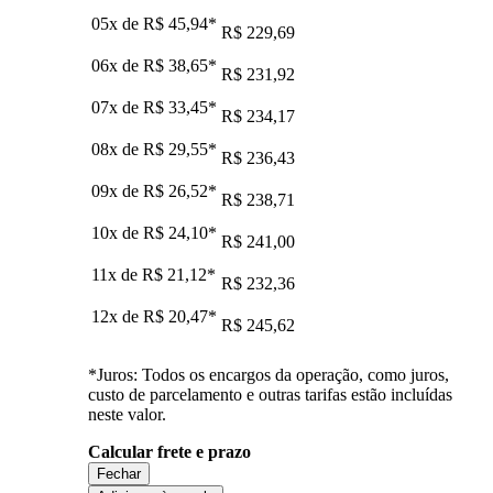
05x de
R$ 45,94
*
R$ 229,69
06x de
R$ 38,65
*
R$ 231,92
07x de
R$ 33,45
*
R$ 234,17
08x de
R$ 29,55
*
R$ 236,43
09x de
R$ 26,52
*
R$ 238,71
10x de
R$ 24,10
*
R$ 241,00
11x de
R$ 21,12
*
R$ 232,36
12x de
R$ 20,47
*
R$ 245,62
*Juros: Todos os encargos da operação, como juros,
custo de parcelamento e outras tarifas estão incluídas
neste valor.
Calcular frete e prazo
Fechar