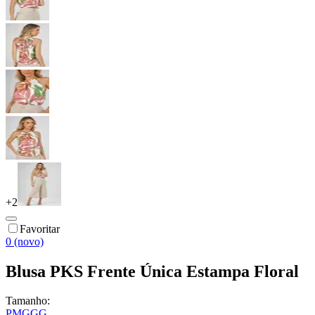
+
2
Favoritar
0 (novo)
Blusa PKS Frente Única Estampa Floral
Tamanho:
P
M
G
GG