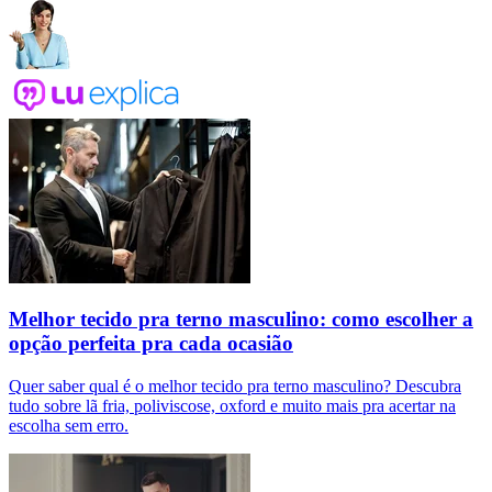
Melhor tecido pra terno masculino: como escolher a
opção perfeita pra cada ocasião
Quer saber qual é o melhor tecido pra terno masculino? Descubra
tudo sobre lã fria, poliviscose, oxford e muito mais pra acertar na
escolha sem erro.