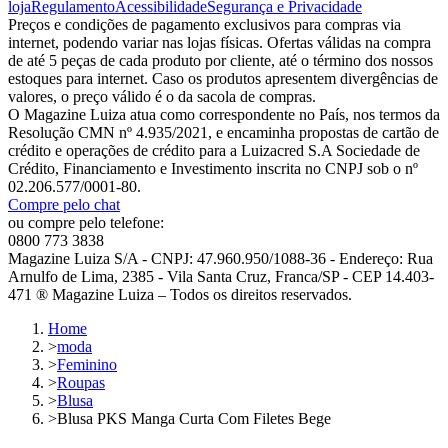
loja
Regulamento
Acessibilidade
Segurança e Privacidade
Preços e condições de pagamento exclusivos para compras via
internet, podendo variar nas lojas físicas. Ofertas válidas na compra
de até 5 peças de cada produto por cliente, até o término dos nossos
estoques para internet. Caso os produtos apresentem divergências de
valores, o preço válido é o da sacola de compras.
O Magazine Luiza atua como correspondente no País, nos termos da
Resolução CMN nº 4.935/2021, e encaminha propostas de cartão de
crédito e operações de crédito para a Luizacred S.A Sociedade de
Crédito, Financiamento e Investimento inscrita no CNPJ sob o nº
02.206.577/0001-80.
Compre pelo chat
ou compre pelo telefone:
0800 773 3838
Magazine Luiza S/A - CNPJ: 47.960.950/1088-36 - Endereço: Rua
Arnulfo de Lima, 2385 - Vila Santa Cruz, Franca/SP - CEP 14.403-
471 ® Magazine Luiza – Todos os direitos reservados.
Home
>
moda
>
Feminino
>
Roupas
>
Blusa
>
Blusa PKS Manga Curta Com Filetes Bege