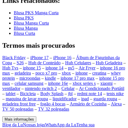
Links relacionados:
Blusa PKS Manga Curta
Blusa PKS
Blusa Manga Curta
Blusa Manga
Blusa Curta
Termos mais procurados
Black Friday
–
iPhone 17
–
iPhone 16
–
Álbum de Figurinhas da
Copa
–
S26
–
Hub de Conteúdo
–
Hub Celulares
–
Hub Geladeira
–
Hub Tvs
–
iphone 15
–
iphone 14
–
ps5
–
Air Fryer
–
iphone 16 pro
max
–
geladeira
–
poco x7 pro
–
xbox
–
iphone
–
creatina
–
whey
protein
–
microondas
–
kindle
–
iphone 17 pro max
–
iphone 15 pro
max
–
celular samsung
–
iphone 16e
–
xbox series s
–
xiaomi
–
ventilador
–
nintendo switch 2
–
Celular
–
Ar Condicionado Portátil
–
tablet
–
Bicicleta
–
Body Splash
–
jbl
–
redmi note 14
–
tenis nike
–
maquina de lavar roupa
–
liquidificador
–
ipad
–
guarda roupa
–
geladeira frost free
–
fogão 4 bocas
–
Armário de Cozinha
–
Alexa
–
TV 50 polegadas
–
TV 32 polegadas
Mais informações
Blog da Lu
Nossas lojas
WhatsApp da Lu
Tenha sua