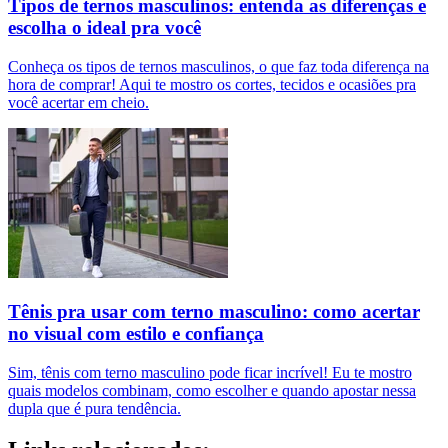
Tipos de ternos masculinos: entenda as diferenças e
escolha o ideal pra você
Conheça os tipos de ternos masculinos, o que faz toda diferença na
hora de comprar! Aqui te mostro os cortes, tecidos e ocasiões pra
você acertar em cheio.
Tênis pra usar com terno masculino: como acertar
no visual com estilo e confiança
Sim, tênis com terno masculino pode ficar incrível! Eu te mostro
quais modelos combinam, como escolher e quando apostar nessa
dupla que é pura tendência.