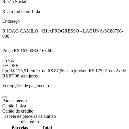
Razão Social
Ricco Ind Conf Ltda
Endereço
R JOAO CAMILO, 431 A
PROGRESSO - LAGUNA/SC
88790-
000
Preço R$ 163,60
R$
163
,
60
no Pix
7% OFF
Ou R$ 175,91 em 2x de R$ 87,96 sem juros
ou
R$ 175,91
em
2
x de
R$ 87,96
sem juros
Ver opções de pagamento
Parcelamento
Cartão Luiza
Cartão de crédito
Tabela de parcelas de Cartão
de crédito
Parcelas
Total