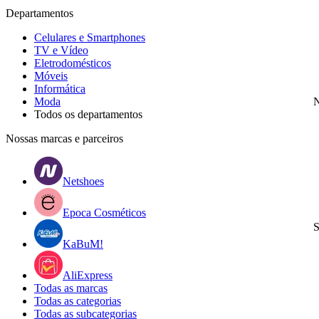
Departamentos
Celulares e Smartphones
TV e Vídeo
Eletrodomésticos
Móveis
Informática
Moda
N
Todos os departamentos
Nossas marcas e parceiros
Netshoes
Epoca Cosméticos
S
KaBuM!
AliExpress
Todas as marcas
Todas as categorias
Todas as subcategorias