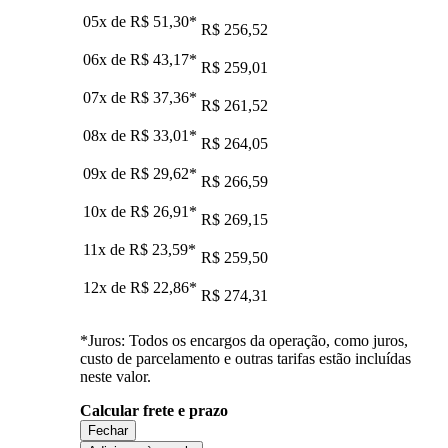
05x de
R$ 51,30
*
R$ 256,52
06x de
R$ 43,17
*
R$ 259,01
07x de
R$ 37,36
*
R$ 261,52
08x de
R$ 33,01
*
R$ 264,05
09x de
R$ 29,62
*
R$ 266,59
10x de
R$ 26,91
*
R$ 269,15
11x de
R$ 23,59
*
R$ 259,50
12x de
R$ 22,86
*
R$ 274,31
*Juros: Todos os encargos da operação, como juros,
custo de parcelamento e outras tarifas estão incluídas
neste valor.
Calcular frete e prazo
Fechar