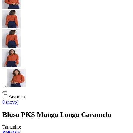
+
3
Favoritar
0 (novo)
Blusa PKS Manga Longa Caramelo
Tamanho:
P
M
G
GG