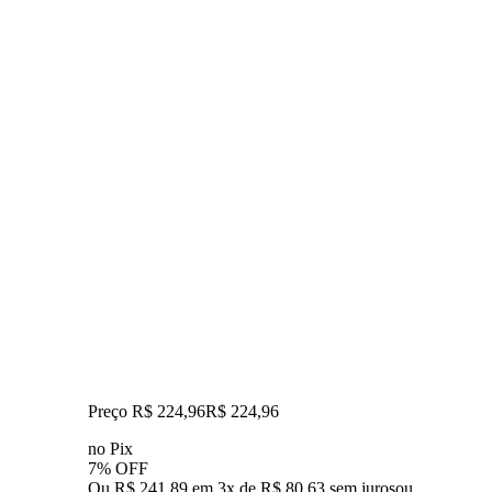
Preço R$ 224,96
R$
224
,
96
no Pix
7% OFF
Ou R$ 241,89 em 3x de R$ 80,63 sem juros
ou