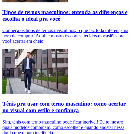
Tipos de ternos masculinos: entenda as diferenças e
escolha o ideal pra você
Conheça os tipos de ternos masculinos, o que faz toda diferença na
hora de comprar! Aqui te mostro os cortes, tecidos e ocasiões pra
você acertar em cheio.
Tênis pra usar com terno masculino: como acertar
no visual com estilo e confiança
Sim, tênis com terno masculino pode ficar incrível! Eu te mostro
quais modelos combinam, como escolher e quando apostar nessa
dupla que é pura tendência.