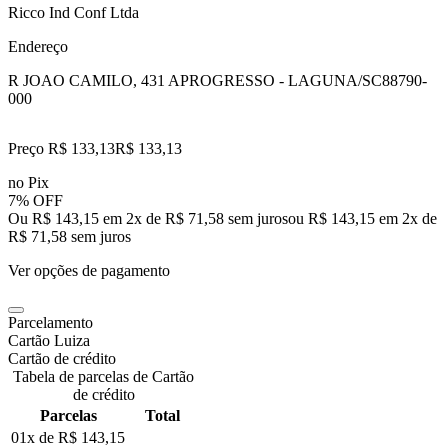
Ricco Ind Conf Ltda
Endereço
R JOAO CAMILO, 431 A
PROGRESSO - LAGUNA/SC
88790-
000
Preço R$ 133,13
R$
133
,
13
no Pix
7% OFF
Ou R$ 143,15 em 2x de R$ 71,58 sem juros
ou
R$ 143,15
em
2
x de
R$ 71,58
sem juros
Ver opções de pagamento
Parcelamento
Cartão Luiza
Cartão de crédito
Tabela de parcelas de Cartão
de crédito
Parcelas
Total
01x de
R$ 143,15