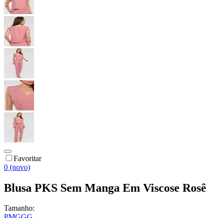
Favoritar
0 (novo)
Blusa PKS Sem Manga Em Viscose Rosê
Tamanho:
P
M
G
GG