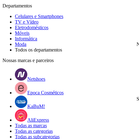
Departamentos
Celulares e Smartphones
TV e Vídeo
Eletrodomésticos
Móveis
Informática
Moda
N
Todos os departamentos
Nossas marcas e parceiros
Netshoes
Epoca Cosméticos
S
KaBuM!
AliExpress
Todas as marcas
Todas as categorias
Todas as subcategorias