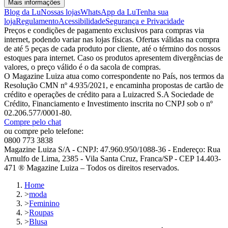
Mais informações
Blog da Lu
Nossas lojas
WhatsApp da Lu
Tenha sua
loja
Regulamento
Acessibilidade
Segurança e Privacidade
Preços e condições de pagamento exclusivos para compras via
internet, podendo variar nas lojas físicas. Ofertas válidas na compra
de até 5 peças de cada produto por cliente, até o término dos nossos
estoques para internet. Caso os produtos apresentem divergências de
valores, o preço válido é o da sacola de compras.
O Magazine Luiza atua como correspondente no País, nos termos da
Resolução CMN nº 4.935/2021, e encaminha propostas de cartão de
crédito e operações de crédito para a Luizacred S.A Sociedade de
Crédito, Financiamento e Investimento inscrita no CNPJ sob o nº
02.206.577/0001-80.
Compre pelo chat
ou compre pelo telefone:
0800 773 3838
Magazine Luiza S/A - CNPJ: 47.960.950/1088-36 - Endereço: Rua
Arnulfo de Lima, 2385 - Vila Santa Cruz, Franca/SP - CEP 14.403-
471 ® Magazine Luiza – Todos os direitos reservados.
Home
>
moda
>
Feminino
>
Roupas
>
Blusa