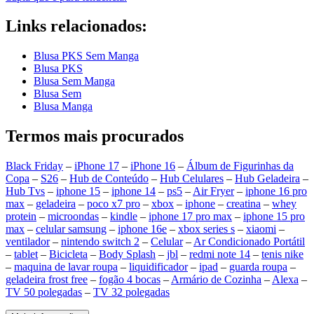
Links relacionados:
Blusa PKS Sem Manga
Blusa PKS
Blusa Sem Manga
Blusa Sem
Blusa Manga
Termos mais procurados
Black Friday
–
iPhone 17
–
iPhone 16
–
Álbum de Figurinhas da
Copa
–
S26
–
Hub de Conteúdo
–
Hub Celulares
–
Hub Geladeira
–
Hub Tvs
–
iphone 15
–
iphone 14
–
ps5
–
Air Fryer
–
iphone 16 pro
max
–
geladeira
–
poco x7 pro
–
xbox
–
iphone
–
creatina
–
whey
protein
–
microondas
–
kindle
–
iphone 17 pro max
–
iphone 15 pro
max
–
celular samsung
–
iphone 16e
–
xbox series s
–
xiaomi
–
ventilador
–
nintendo switch 2
–
Celular
–
Ar Condicionado Portátil
–
tablet
–
Bicicleta
–
Body Splash
–
jbl
–
redmi note 14
–
tenis nike
–
maquina de lavar roupa
–
liquidificador
–
ipad
–
guarda roupa
–
geladeira frost free
–
fogão 4 bocas
–
Armário de Cozinha
–
Alexa
–
TV 50 polegadas
–
TV 32 polegadas