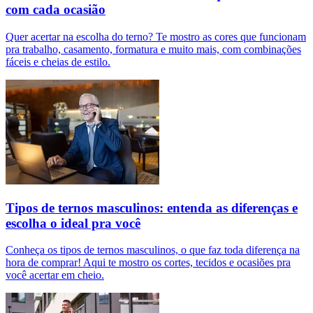
com cada ocasião
Quer acertar na escolha do terno? Te mostro as cores que funcionam
pra trabalho, casamento, formatura e muito mais, com combinações
fáceis e cheias de estilo.
Tipos de ternos masculinos: entenda as diferenças e
escolha o ideal pra você
Conheça os tipos de ternos masculinos, o que faz toda diferença na
hora de comprar! Aqui te mostro os cortes, tecidos e ocasiões pra
você acertar em cheio.