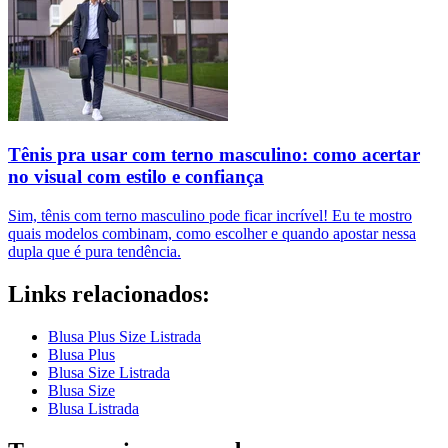
Tênis pra usar com terno masculino: como acertar
no visual com estilo e confiança
Sim, tênis com terno masculino pode ficar incrível! Eu te mostro
quais modelos combinam, como escolher e quando apostar nessa
dupla que é pura tendência.
Links relacionados:
Blusa Plus Size Listrada
Blusa Plus
Blusa Size Listrada
Blusa Size
Blusa Listrada