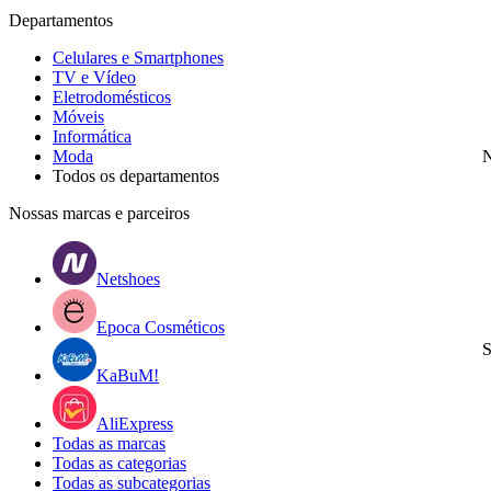
Departamentos
Celulares e Smartphones
TV e Vídeo
Eletrodomésticos
Móveis
Informática
Moda
N
Todos os departamentos
Nossas marcas e parceiros
Netshoes
Epoca Cosméticos
S
KaBuM!
AliExpress
Todas as marcas
Todas as categorias
Todas as subcategorias