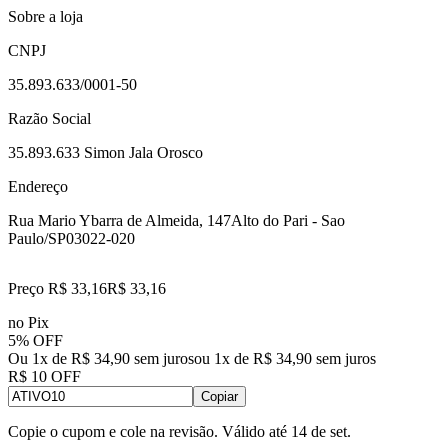
Sobre a loja
CNPJ
35.893.633/0001-50
Razão Social
35.893.633 Simon Jala Orosco
Endereço
Rua Mario Ybarra de Almeida, 147
Alto do Pari - Sao
Paulo/SP
03022-020
Preço R$ 33,16
R$
33
,
16
no Pix
5% OFF
Ou 1x de R$ 34,90 sem juros
ou
1
x de
R$ 34,90
sem juros
R$ 10 OFF
Copiar
Copie o cupom e cole na revisão. Válido até
14 de set
.