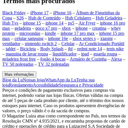
Termos mais procurados
Black Friday
–
iPhone 17
–
iPhone 16
–
Álbum de Figurinhas da
Copa
–
S26
–
Hub de Conteúdo
–
Hub Celulares
–
Hub Geladeira
–
Hub Tvs
–
iphone 15
–
iphone 14
–
ps5
–
Air Fryer
–
iphone 16 pro
max
–
geladeira
–
poco x7 pro
–
xbox
–
iphone
–
creatina
–
whey
protein
–
microondas
–
kindle
–
iphone 17 pro max
–
iphone 15 pro
max
–
celular samsung
–
iphone 16e
–
xbox series s
–
xiaomi
–
ventilador
–
nintendo switch 2
–
Celular
–
Ar Condicionado Portátil
–
tablet
–
Bicicleta
–
Body Splash
–
jbl
–
redmi note 14
–
tenis nike
–
maquina de lavar roupa
–
liquidificador
–
ipad
–
guarda roupa
–
geladeira frost free
–
fogão 4 bocas
–
Armário de Cozinha
–
Alexa
–
TV 50 polegadas
–
TV 32 polegadas
Mais informações
Blog da Lu
Nossas lojas
WhatsApp da Lu
Tenha sua
loja
Regulamento
Acessibilidade
Segurança e Privacidade
Preços e condições de pagamento exclusivos para compras via
internet, podendo variar nas lojas físicas. Ofertas válidas na compra
de até 5 peças de cada produto por cliente, até o término dos nossos
estoques para internet. Caso os produtos apresentem divergências de
valores, o preço válido é o da sacola de compras.
O Magazine Luiza atua como correspondente no País, nos termos da
Resolução CMN nº 4.935/2021, e encaminha propostas de cartão de
crédito e operações de crédito para a Luizacred S.A Sociedade de