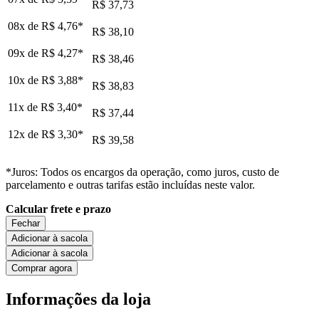
R$ 37,73
08x de
R$ 4,76
*
R$ 38,10
09x de
R$ 4,27
*
R$ 38,46
10x de
R$ 3,88
*
R$ 38,83
11x de
R$ 3,40
*
R$ 37,44
12x de
R$ 3,30
*
R$ 39,58
*Juros: Todos os encargos da operação, como juros, custo de
parcelamento e outras tarifas estão incluídas neste valor.
Calcular frete e prazo
Fechar
Adicionar à sacola
Adicionar à sacola
Comprar agora
Informações da loja