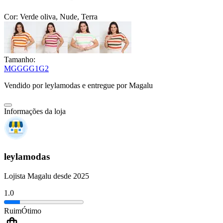
Cor:
Verde oliva, Nude, Terra
Tamanho:
M
G
GG
G1
G2
Vendido por
leylamodas
e entregue por
Magalu
Informações da loja
leylamodas
Lojista Magalu desde 2025
1.0
Ruim
Ótimo