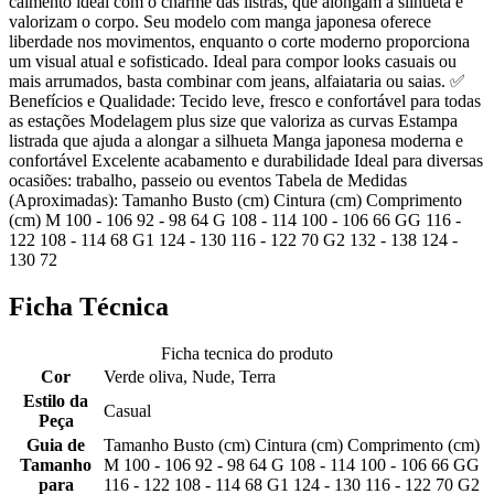
caimento ideal com o charme das listras, que alongam a silhueta e
valorizam o corpo. Seu modelo com manga japonesa oferece
liberdade nos movimentos, enquanto o corte moderno proporciona
um visual atual e sofisticado. Ideal para compor looks casuais ou
mais arrumados, basta combinar com jeans, alfaiataria ou saias. ✅
Benefícios e Qualidade: Tecido leve, fresco e confortável para todas
as estações Modelagem plus size que valoriza as curvas Estampa
listrada que ajuda a alongar a silhueta Manga japonesa moderna e
confortável Excelente acabamento e durabilidade Ideal para diversas
ocasiões: trabalho, passeio ou eventos Tabela de Medidas
(Aproximadas): Tamanho Busto (cm) Cintura (cm) Comprimento
(cm) M 100 - 106 92 - 98 64 G 108 - 114 100 - 106 66 GG 116 -
122 108 - 114 68 G1 124 - 130 116 - 122 70 G2 132 - 138 124 -
130 72
Ficha Técnica
Ficha tecnica do produto
Cor
Verde oliva, Nude, Terra
Estilo da
Casual
Peça
Guia de
Tamanho Busto (cm) Cintura (cm) Comprimento (cm)
Tamanho
M 100 - 106 92 - 98 64 G 108 - 114 100 - 106 66 GG
para
116 - 122 108 - 114 68 G1 124 - 130 116 - 122 70 G2