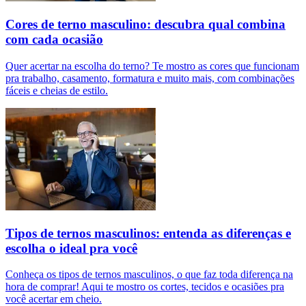
Cores de terno masculino: descubra qual combina
com cada ocasião
Quer acertar na escolha do terno? Te mostro as cores que funcionam
pra trabalho, casamento, formatura e muito mais, com combinações
fáceis e cheias de estilo.
Tipos de ternos masculinos: entenda as diferenças e
escolha o ideal pra você
Conheça os tipos de ternos masculinos, o que faz toda diferença na
hora de comprar! Aqui te mostro os cortes, tecidos e ocasiões pra
você acertar em cheio.