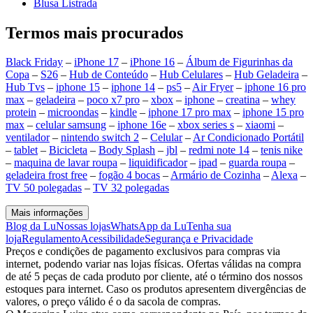
Blusa Listrada
Termos mais procurados
Black Friday
–
iPhone 17
–
iPhone 16
–
Álbum de Figurinhas da
Copa
–
S26
–
Hub de Conteúdo
–
Hub Celulares
–
Hub Geladeira
–
Hub Tvs
–
iphone 15
–
iphone 14
–
ps5
–
Air Fryer
–
iphone 16 pro
max
–
geladeira
–
poco x7 pro
–
xbox
–
iphone
–
creatina
–
whey
protein
–
microondas
–
kindle
–
iphone 17 pro max
–
iphone 15 pro
max
–
celular samsung
–
iphone 16e
–
xbox series s
–
xiaomi
–
ventilador
–
nintendo switch 2
–
Celular
–
Ar Condicionado Portátil
–
tablet
–
Bicicleta
–
Body Splash
–
jbl
–
redmi note 14
–
tenis nike
–
maquina de lavar roupa
–
liquidificador
–
ipad
–
guarda roupa
–
geladeira frost free
–
fogão 4 bocas
–
Armário de Cozinha
–
Alexa
–
TV 50 polegadas
–
TV 32 polegadas
Mais informações
Blog da Lu
Nossas lojas
WhatsApp da Lu
Tenha sua
loja
Regulamento
Acessibilidade
Segurança e Privacidade
Preços e condições de pagamento exclusivos para compras via
internet, podendo variar nas lojas físicas. Ofertas válidas na compra
de até 5 peças de cada produto por cliente, até o término dos nossos
estoques para internet. Caso os produtos apresentem divergências de
valores, o preço válido é o da sacola de compras.