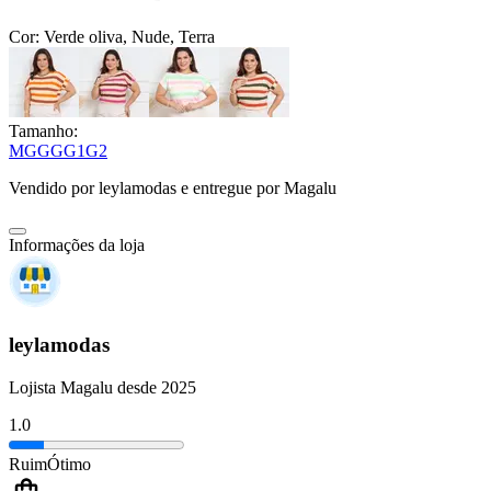
Cor:
Verde oliva, Nude, Terra
Tamanho:
M
G
GG
G1
G2
Vendido por
leylamodas
e entregue por
Magalu
Informações da loja
leylamodas
Lojista Magalu desde 2025
1.0
Ruim
Ótimo