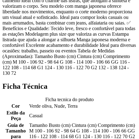
caimento ideal com o charme das listras, que alongam a silhueta e
valorizam o corpo. Seu modelo com manga japonesa oferece
liberdade nos movimentos, enquanto o corte moderno proporciona
um visual atual e sofisticado. Ideal para compor looks casuais ou
mais arrumados, basta combinar com jeans, alfaiataria ou saias. ✅
Benefícios e Qualidade: Tecido leve, fresco e confortável para todas
as estações Modelagem plus size que valoriza as curvas Estampa
listrada que ajuda a alongar a silhueta Manga japonesa moderna e
confortável Excelente acabamento e durabilidade Ideal para diversas
ocasiões: trabalho, passeio ou eventos Tabela de Medidas
(Aproximadas): Tamanho Busto (cm) Cintura (cm) Comprimento
(cm) M 100 - 106 92 - 98 64 G 108 - 114 100 - 106 66 GG 116 -
122 108 - 114 68 G1 124 - 130 116 - 122 70 G2 132 - 138 124 -
130 72
Ficha Técnica
Ficha tecnica do produto
Cor
Verde oliva, Nude, Terra
Estilo da
Casual
Peça
Guia de
Tamanho Busto (cm) Cintura (cm) Comprimento (cm)
Tamanho
M 100 - 106 92 - 98 64 G 108 - 114 100 - 106 66 GG
para
116 - 122 108 - 114 68 G1 124 - 130 116 - 122 70 G2