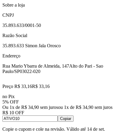
Sobre a loja
CNPJ
35.893.633/0001-50
Razão Social
35.893.633 Simon Jala Orosco
Endereço
Rua Mario Ybarra de Almeida, 147
Alto do Pari - Sao
Paulo/SP
03022-020
Preço R$ 33,16
R$
33
,
16
no Pix
5% OFF
Ou 1x de R$ 34,90 sem juros
ou
1
x de
R$ 34,90
sem juros
R$ 10 OFF
Copiar
Copie o cupom e cole na revisão. Válido até
14 de set
.