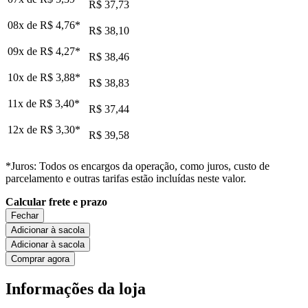
R$ 37,73
08x de
R$ 4,76
*
R$ 38,10
09x de
R$ 4,27
*
R$ 38,46
10x de
R$ 3,88
*
R$ 38,83
11x de
R$ 3,40
*
R$ 37,44
12x de
R$ 3,30
*
R$ 39,58
*Juros: Todos os encargos da operação, como juros, custo de
parcelamento e outras tarifas estão incluídas neste valor.
Calcular frete e prazo
Fechar
Adicionar à sacola
Adicionar à sacola
Comprar agora
Informações da loja