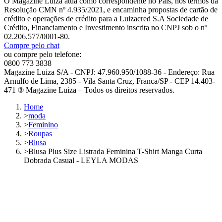
O Magazine Luiza atua como correspondente no País, nos termos da
Resolução CMN nº 4.935/2021, e encaminha propostas de cartão de
crédito e operações de crédito para a Luizacred S.A Sociedade de
Crédito, Financiamento e Investimento inscrita no CNPJ sob o nº
02.206.577/0001-80.
Compre pelo chat
ou compre pelo telefone:
0800 773 3838
Magazine Luiza S/A - CNPJ: 47.960.950/1088-36 - Endereço: Rua
Arnulfo de Lima, 2385 - Vila Santa Cruz, Franca/SP - CEP 14.403-
471 ® Magazine Luiza – Todos os direitos reservados.
Home
>
moda
>
Feminino
>
Roupas
>
Blusa
>
Blusa Plus Size Listrada Feminina T-Shirt Manga Curta
Dobrada Casual - LEYLA MODAS