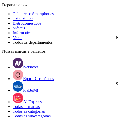
Departamentos
Celulares e Smartphones
TV e Vídeo
Eletrodomésticos
Móveis
Informática
Moda
N
Todos os departamentos
Nossas marcas e parceiros
Netshoes
Epoca Cosméticos
S
KaBuM!
AliExpress
Todas as marcas
Todas as categorias
Todas as subcategorias