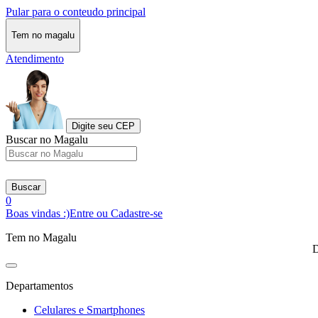
Pular para o conteudo principal
Tem no magalu
Atendimento
Digite seu CEP
Buscar no Magalu
Buscar
0
Boas vindas :)
Entre ou Cadastre-se
Tem no Magalu
D
Departamentos
Celulares e Smartphones