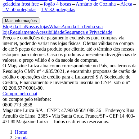
geladeira frost free
–
fogão 4 bocas
–
Armário de Cozinha
–
Alexa
–
TV 50 polegadas
–
TV 32 polegadas
Mais informações
Blog da Lu
Nossas lojas
WhatsApp da Lu
Tenha sua
loja
Regulamento
Acessibilidade
Segurança e Privacidade
Preços e condições de pagamento exclusivos para compras via
internet, podendo variar nas lojas físicas. Ofertas válidas na compra
de até 5 peças de cada produto por cliente, até o término dos nossos
estoques para internet. Caso os produtos apresentem divergências de
valores, o preço válido é o da sacola de compras.
O Magazine Luiza atua como correspondente no País, nos termos da
Resolução CMN nº 4.935/2021, e encaminha propostas de cartão de
crédito e operações de crédito para a Luizacred S.A Sociedade de
Crédito, Financiamento e Investimento inscrita no CNPJ sob o nº
02.206.577/0001-80.
Compre pelo chat
ou compre pelo telefone:
0800 773 3838
Magazine Luiza S/A - CNPJ: 47.960.950/1088-36 - Endereço: Rua
Arnulfo de Lima, 2385 - Vila Santa Cruz, Franca/SP - CEP 14.403-
471 ® Magazine Luiza – Todos os direitos reservados.
Home
>
moda