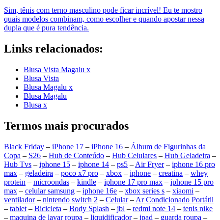
Sim, tênis com terno masculino pode ficar incrível! Eu te mostro
quais modelos combinam, como escolher e quando apostar nessa
dupla que é pura tendência.
Links relacionados:
Blusa Vista Magalu x
Blusa Vista
Blusa Magalu x
Blusa Magalu
Blusa x
Termos mais procurados
Black Friday
–
iPhone 17
–
iPhone 16
–
Álbum de Figurinhas da
Copa
–
S26
–
Hub de Conteúdo
–
Hub Celulares
–
Hub Geladeira
–
Hub Tvs
–
iphone 15
–
iphone 14
–
ps5
–
Air Fryer
–
iphone 16 pro
max
–
geladeira
–
poco x7 pro
–
xbox
–
iphone
–
creatina
–
whey
protein
–
microondas
–
kindle
–
iphone 17 pro max
–
iphone 15 pro
max
–
celular samsung
–
iphone 16e
–
xbox series s
–
xiaomi
–
ventilador
–
nintendo switch 2
–
Celular
–
Ar Condicionado Portátil
–
tablet
–
Bicicleta
–
Body Splash
–
jbl
–
redmi note 14
–
tenis nike
–
maquina de lavar roupa
–
liquidificador
–
ipad
–
guarda roupa
–