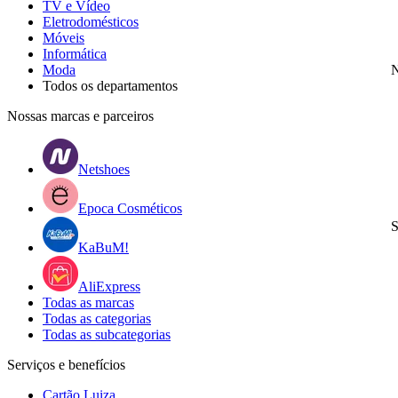
TV e Vídeo
Eletrodomésticos
Móveis
Informática
Moda
N
Todos os departamentos
Nossas marcas e parceiros
Netshoes
Epoca Cosméticos
S
KaBuM!
AliExpress
Todas as marcas
Todas as categorias
Todas as subcategorias
Serviços e benefícios
Cartão Luiza