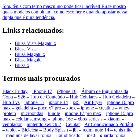
Sim, tênis com terno masculino pode ficar incrível! Eu te mostro
quais modelos combinam, como escolher e quando apostar nessa
dupla que é pura tendência.
Links relacionados:
Blusa Vista Magalu x
Blusa Vista
Blusa Magalu x
Blusa Magalu
Blusa x
Termos mais procurados
Black Friday
–
iPhone 17
–
iPhone 16
–
Álbum de Figurinhas da
Copa
–
S26
–
Hub de Conteúdo
–
Hub Celulares
–
Hub Geladeira
–
Hub Tvs
–
iphone 15
–
iphone 14
–
ps5
–
Air Fryer
–
iphone 16 pro
max
–
geladeira
–
poco x7 pro
–
xbox
–
iphone
–
creatina
–
whey
protein
–
microondas
–
kindle
–
iphone 17 pro max
–
iphone 15 pro
max
–
celular samsung
–
iphone 16e
–
xbox series s
–
xiaomi
–
ventilador
–
nintendo switch 2
–
Celular
–
Ar Condicionado Portátil
–
tablet
–
Bicicleta
–
Body Splash
–
jbl
–
redmi note 14
–
tenis nike
–
maquina de lavar roupa
–
liquidificador
–
ipad
–
guarda roupa
–