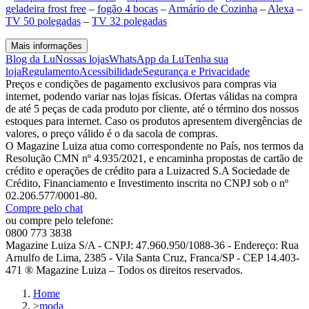
geladeira frost free
–
fogão 4 bocas
–
Armário de Cozinha
–
Alexa
–
TV 50 polegadas
–
TV 32 polegadas
Mais informações
Blog da Lu
Nossas lojas
WhatsApp da Lu
Tenha sua
loja
Regulamento
Acessibilidade
Segurança e Privacidade
Preços e condições de pagamento exclusivos para compras via
internet, podendo variar nas lojas físicas. Ofertas válidas na compra
de até 5 peças de cada produto por cliente, até o término dos nossos
estoques para internet. Caso os produtos apresentem divergências de
valores, o preço válido é o da sacola de compras.
O Magazine Luiza atua como correspondente no País, nos termos da
Resolução CMN nº 4.935/2021, e encaminha propostas de cartão de
crédito e operações de crédito para a Luizacred S.A Sociedade de
Crédito, Financiamento e Investimento inscrita no CNPJ sob o nº
02.206.577/0001-80.
Compre pelo chat
ou compre pelo telefone:
0800 773 3838
Magazine Luiza S/A - CNPJ: 47.960.950/1088-36 - Endereço: Rua
Arnulfo de Lima, 2385 - Vila Santa Cruz, Franca/SP - CEP 14.403-
471 ® Magazine Luiza – Todos os direitos reservados.
Home
>
moda