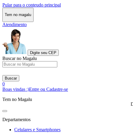
Pular para o conteudo principal
Tem no magalu
Atendimento
Digite seu CEP
Buscar no Magalu
Buscar
0
Boas vindas :)
Entre ou Cadastre-se
Tem no Magalu
D
Departamentos
Celulares e Smartphones