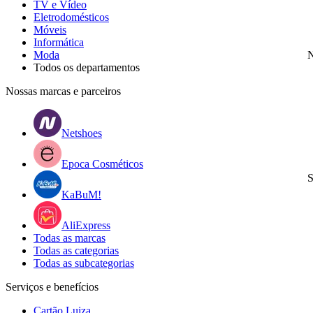
TV e Vídeo
Eletrodomésticos
Móveis
Informática
Moda
N
Todos os departamentos
Nossas marcas e parceiros
Netshoes
Epoca Cosméticos
S
KaBuM!
AliExpress
Todas as marcas
Todas as categorias
Todas as subcategorias
Serviços e benefícios
Cartão Luiza