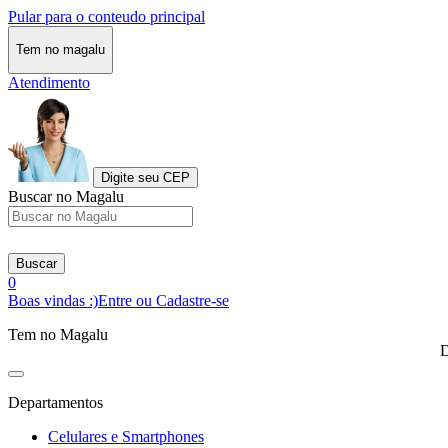
Pular para o conteudo principal
Tem no magalu
Atendimento
Digite seu CEP
Buscar no Magalu
Buscar
0
Boas vindas :)
Entre ou Cadastre-se
Tem no Magalu
D
Departamentos
Celulares e Smartphones