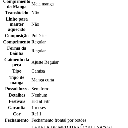
Comprimento
Meia manga
da Manga
Translúcido
Não
Linho para
manter
Não
aquecido
Composição
Poliéster
Comprimento
Regular
Forma da
Regular
bainha
Caimento da
Ajuste Regular
peça
Tipo
Camisa
Tipo de
Manga curta
manga
Possui forro
Sem forro
Detalhes
Nenhum
Festivais
Eid al-Fitr
Garantia
1 meses
Cor
Ref 1
Fechamento
Fechamento frontal por botões
TABELA DE MEDIDAS 👇 *BLUSA*(G1 -