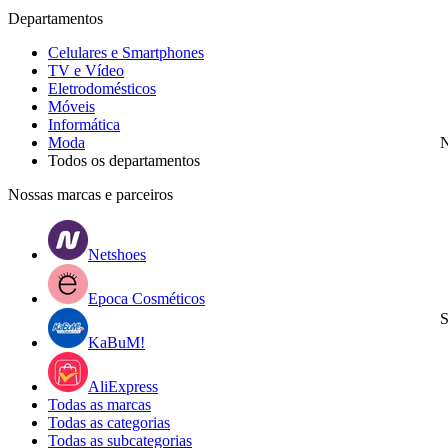
Departamentos
Celulares e Smartphones
TV e Vídeo
Eletrodomésticos
Móveis
Informática
Moda
N
Todos os departamentos
Nossas marcas e parceiros
Netshoes
Epoca Cosméticos
S
KaBuM!
AliExpress
Todas as marcas
Todas as categorias
Todas as subcategorias