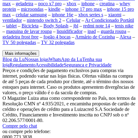
max
–
geladeira
–
poco x7 pro
–
xbox
–
iphone
–
creatina
–
whey
protein
–
microondas
–
kindle
–
iphone 17 pro max
–
iphone 15 pro
max
–
celular samsung
–
iphone 16e
–
xbox series s
–
xiaomi
–
ventilador
–
nintendo switch 2
–
Celular
–
Ar Condicionado Portátil
–
tablet
–
Bicicleta
–
Body Splash
–
jbl
–
redmi note 14
–
tenis nike
–
maquina de lavar roupa
–
liquidificador
–
ipad
–
guarda roupa
–
geladeira frost free
–
fogão 4 bocas
–
Armário de Cozinha
–
Alexa
–
TV 50 polegadas
–
TV 32 polegadas
Mais informações
Blog da Lu
Nossas lojas
WhatsApp da Lu
Tenha sua
loja
Regulamento
Acessibilidade
Segurança e Privacidade
Preços e condições de pagamento exclusivos para compras via
internet, podendo variar nas lojas físicas. Ofertas válidas na compra
de até 5 peças de cada produto por cliente, até o término dos nossos
estoques para internet. Caso os produtos apresentem divergências de
valores, o preço válido é o da sacola de compras.
O Magazine Luiza atua como correspondente no País, nos termos da
Resolução CMN nº 4.935/2021, e encaminha propostas de cartão de
crédito e operações de crédito para a Luizacred S.A Sociedade de
Crédito, Financiamento e Investimento inscrita no CNPJ sob o nº
02.206.577/0001-80.
Compre pelo chat
ou compre pelo telefone:
0800 773 3838