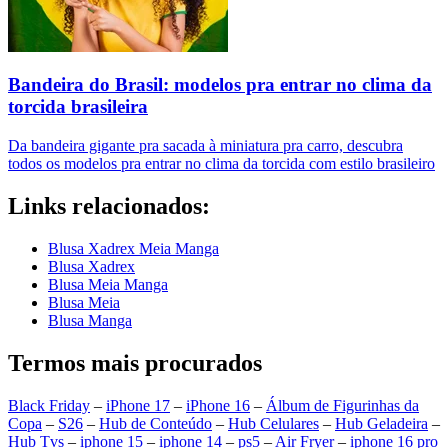
Bandeira do Brasil: modelos pra entrar no clima da
torcida brasileira
Da bandeira gigante pra sacada à miniatura pra carro, descubra
todos os modelos pra entrar no clima da torcida com estilo brasileiro
Links relacionados:
Blusa Xadrex Meia Manga
Blusa Xadrex
Blusa Meia Manga
Blusa Meia
Blusa Manga
Termos mais procurados
Black Friday
–
iPhone 17
–
iPhone 16
–
Álbum de Figurinhas da
Copa
–
S26
–
Hub de Conteúdo
–
Hub Celulares
–
Hub Geladeira
–
Hub Tvs
–
iphone 15
–
iphone 14
–
ps5
–
Air Fryer
–
iphone 16 pro