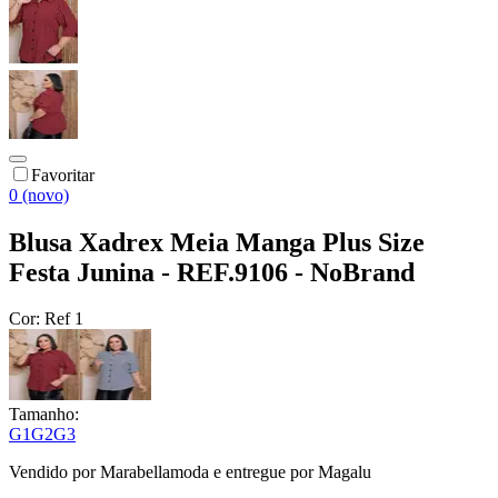
Favoritar
0 (novo)
Blusa Xadrex Meia Manga Plus Size
Festa Junina - REF.9106 - NoBrand
Cor:
Ref 1
Tamanho:
G1
G2
G3
Vendido por
Marabellamoda
e entregue por
Magalu