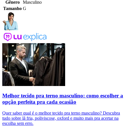
Gênero
Masculino
Tamanho
G
Melhor tecido pra terno masculino: como escolher a
opção perfeita pra cada ocasião
Quer saber qual é o melhor tecido pra terno masculino? Descubra
tudo sobre lã fria, poliviscose, oxford e muito mais pra acertar na
escolha sem erro.