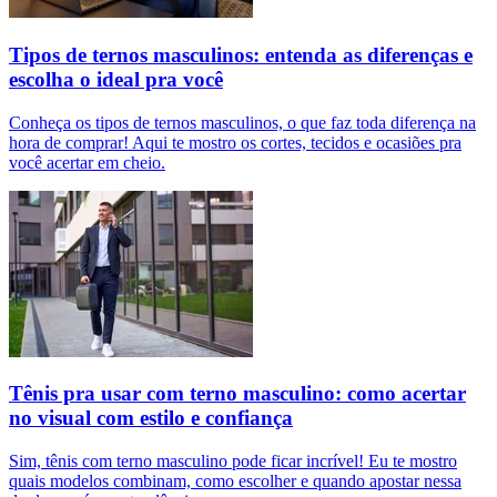
Tipos de ternos masculinos: entenda as diferenças e
escolha o ideal pra você
Conheça os tipos de ternos masculinos, o que faz toda diferença na
hora de comprar! Aqui te mostro os cortes, tecidos e ocasiões pra
você acertar em cheio.
Tênis pra usar com terno masculino: como acertar
no visual com estilo e confiança
Sim, tênis com terno masculino pode ficar incrível! Eu te mostro
quais modelos combinam, como escolher e quando apostar nessa