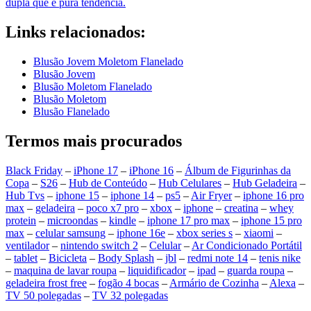
dupla que é pura tendência.
Links relacionados:
Blusão Jovem Moletom Flanelado
Blusão Jovem
Blusão Moletom Flanelado
Blusão Moletom
Blusão Flanelado
Termos mais procurados
Black Friday
–
iPhone 17
–
iPhone 16
–
Álbum de Figurinhas da
Copa
–
S26
–
Hub de Conteúdo
–
Hub Celulares
–
Hub Geladeira
–
Hub Tvs
–
iphone 15
–
iphone 14
–
ps5
–
Air Fryer
–
iphone 16 pro
max
–
geladeira
–
poco x7 pro
–
xbox
–
iphone
–
creatina
–
whey
protein
–
microondas
–
kindle
–
iphone 17 pro max
–
iphone 15 pro
max
–
celular samsung
–
iphone 16e
–
xbox series s
–
xiaomi
–
ventilador
–
nintendo switch 2
–
Celular
–
Ar Condicionado Portátil
–
tablet
–
Bicicleta
–
Body Splash
–
jbl
–
redmi note 14
–
tenis nike
–
maquina de lavar roupa
–
liquidificador
–
ipad
–
guarda roupa
–
geladeira frost free
–
fogão 4 bocas
–
Armário de Cozinha
–
Alexa
–
TV 50 polegadas
–
TV 32 polegadas