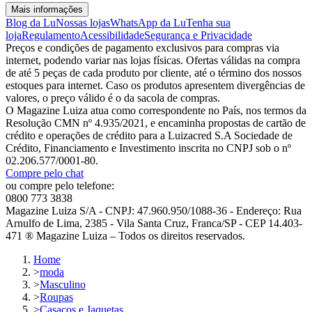
Mais informações
Blog da Lu
Nossas lojas
WhatsApp da Lu
Tenha sua
loja
Regulamento
Acessibilidade
Segurança e Privacidade
Preços e condições de pagamento exclusivos para compras via
internet, podendo variar nas lojas físicas. Ofertas válidas na compra
de até 5 peças de cada produto por cliente, até o término dos nossos
estoques para internet. Caso os produtos apresentem divergências de
valores, o preço válido é o da sacola de compras.
O Magazine Luiza atua como correspondente no País, nos termos da
Resolução CMN nº 4.935/2021, e encaminha propostas de cartão de
crédito e operações de crédito para a Luizacred S.A Sociedade de
Crédito, Financiamento e Investimento inscrita no CNPJ sob o nº
02.206.577/0001-80.
Compre pelo chat
ou compre pelo telefone:
0800 773 3838
Magazine Luiza S/A - CNPJ: 47.960.950/1088-36 - Endereço: Rua
Arnulfo de Lima, 2385 - Vila Santa Cruz, Franca/SP - CEP 14.403-
471 ® Magazine Luiza – Todos os direitos reservados.
Home
>
moda
>
Masculino
>
Roupas
>
Casacos e Jaquetas