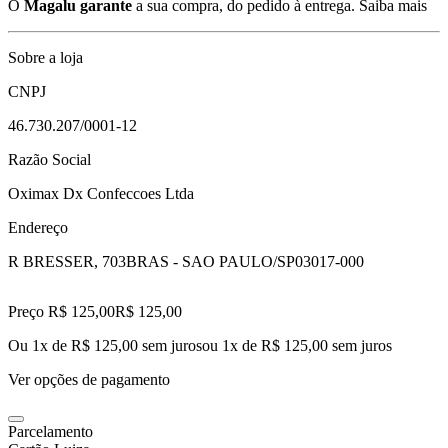
O
Magalu garante
a sua compra, do pedido à entrega.
Saiba mais
Sobre a loja
CNPJ
46.730.207/0001-12
Razão Social
Oximax Dx Confeccoes Ltda
Endereço
R BRESSER, 703
BRAS - SAO PAULO/SP
03017-000
Preço R$ 125,00
R$
125
,
00
Ou 1x de R$ 125,00 sem juros
ou
1
x de
R$ 125,00
sem juros
Ver opções de pagamento
Parcelamento