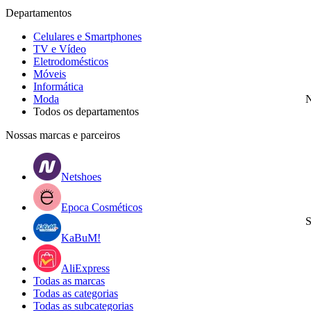
Departamentos
Celulares e Smartphones
TV e Vídeo
Eletrodomésticos
Móveis
Informática
Moda
N
Todos os departamentos
Nossas marcas e parceiros
Netshoes
Epoca Cosméticos
S
KaBuM!
AliExpress
Todas as marcas
Todas as categorias
Todas as subcategorias