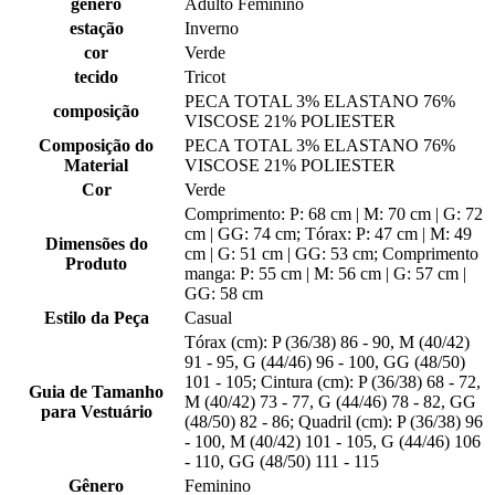
gênero
Adulto Feminino
estação
Inverno
cor
Verde
tecido
Tricot
PECA TOTAL 3% ELASTANO 76%
composição
VISCOSE 21% POLIESTER
Composição do
PECA TOTAL 3% ELASTANO 76%
Material
VISCOSE 21% POLIESTER
Cor
Verde
Comprimento: P: 68 cm | M: 70 cm | G: 72
cm | GG: 74 cm; Tórax: P: 47 cm | M: 49
Dimensões do
cm | G: 51 cm | GG: 53 cm; Comprimento
Produto
manga: P: 55 cm | M: 56 cm | G: 57 cm |
GG: 58 cm
Estilo da Peça
Casual
Tórax (cm): P (36/38) 86 - 90, M (40/42)
91 - 95, G (44/46) 96 - 100, GG (48/50)
101 - 105; Cintura (cm): P (36/38) 68 - 72,
Guia de Tamanho
M (40/42) 73 - 77, G (44/46) 78 - 82, GG
para Vestuário
(48/50) 82 - 86; Quadril (cm): P (36/38) 96
- 100, M (40/42) 101 - 105, G (44/46) 106
- 110, GG (48/50) 111 - 115
Gênero
Feminino