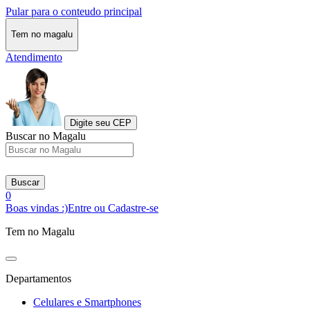
Pular para o conteudo principal
Tem no magalu
Atendimento
Digite seu CEP
Buscar no Magalu
Buscar
0
Boas vindas :)
Entre ou Cadastre-se
Tem no Magalu
Departamentos
Celulares e Smartphones