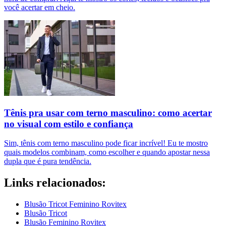
você acertar em cheio.
Tênis pra usar com terno masculino: como acertar
no visual com estilo e confiança
Sim, tênis com terno masculino pode ficar incrível! Eu te mostro
quais modelos combinam, como escolher e quando apostar nessa
dupla que é pura tendência.
Links relacionados:
Blusão Tricot Feminino Rovitex
Blusão Tricot
Blusão Feminino Rovitex