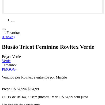
Favoritar
0 (novo)
Blusão Tricot Feminino Rovitex Verde
Peças:
Verde
Verde
Tamanho:
P
M
G
GG
Vendido por
Rovitex
e entregue por
Magalu
Preço R$ 64,99
R$
64
,
99
Ou 1x de R$ 64,99 sem juros
ou
1
x de
R$ 64,99
sem juros
Ver opções de pagamento