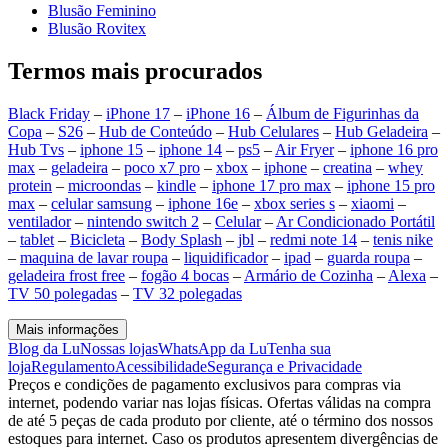
Blusão Feminino
Blusão Rovitex
Termos mais procurados
Black Friday
–
iPhone 17
–
iPhone 16
–
Álbum de Figurinhas da
Copa
–
S26
–
Hub de Conteúdo
–
Hub Celulares
–
Hub Geladeira
–
Hub Tvs
–
iphone 15
–
iphone 14
–
ps5
–
Air Fryer
–
iphone 16 pro
max
–
geladeira
–
poco x7 pro
–
xbox
–
iphone
–
creatina
–
whey
protein
–
microondas
–
kindle
–
iphone 17 pro max
–
iphone 15 pro
max
–
celular samsung
–
iphone 16e
–
xbox series s
–
xiaomi
–
ventilador
–
nintendo switch 2
–
Celular
–
Ar Condicionado Portátil
–
tablet
–
Bicicleta
–
Body Splash
–
jbl
–
redmi note 14
–
tenis nike
–
maquina de lavar roupa
–
liquidificador
–
ipad
–
guarda roupa
–
geladeira frost free
–
fogão 4 bocas
–
Armário de Cozinha
–
Alexa
–
TV 50 polegadas
–
TV 32 polegadas
Mais informações
Blog da Lu
Nossas lojas
WhatsApp da Lu
Tenha sua
loja
Regulamento
Acessibilidade
Segurança e Privacidade
Preços e condições de pagamento exclusivos para compras via
internet, podendo variar nas lojas físicas. Ofertas válidas na compra
de até 5 peças de cada produto por cliente, até o término dos nossos
estoques para internet. Caso os produtos apresentem divergências de