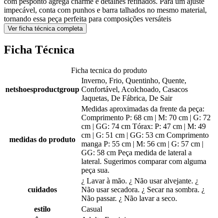
com pesponto agrega charme e detalhes refinados. Para um ajuste
impecável, conta com punhos e barra talhados no mesmo material,
tornando essa peça perfeita para composições versáteis
Ver ficha técnica completa
Ficha Técnica
Ficha tecnica do produto
Inverno, Frio, Quentinho, Quente,
netshoesproductgroup
Confortável, Acolchoado, Casacos
Jaquetas, De Fábrica, De Sair
Medidas aproximadas da frente da peça:
Comprimento P: 68 cm | M: 70 cm | G: 72
cm | GG: 74 cm Tórax: P: 47 cm | M: 49
cm | G: 51 cm | GG: 53 cm Comprimento
medidas do produto
manga P: 55 cm | M: 56 cm | G: 57 cm |
GG: 58 cm Peça medida de lateral a
lateral. Sugerimos comparar com alguma
peça sua.
¿ Lavar à mão. ¿ Não usar alvejante. ¿
cuidados
Não usar secadora. ¿ Secar na sombra. ¿
Não passar. ¿ Não lavar a seco.
estilo
Casual