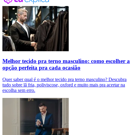
Melhor tecido pra terno masculino: como escolher a
opção perfeita pra cada ocasião
Quer saber qual é o melhor tecido pra terno masculino? Descubra
tudo sobre lã fria, poliviscose, oxford e muito mais pra acertar na
escolha sem erro.