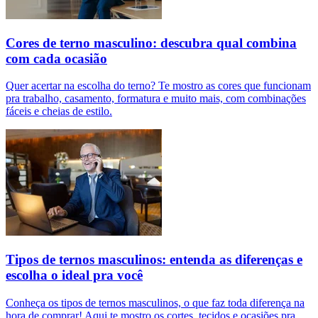
Cores de terno masculino: descubra qual combina
com cada ocasião
Quer acertar na escolha do terno? Te mostro as cores que funcionam
pra trabalho, casamento, formatura e muito mais, com combinações
fáceis e cheias de estilo.
Tipos de ternos masculinos: entenda as diferenças e
escolha o ideal pra você
Conheça os tipos de ternos masculinos, o que faz toda diferença na
hora de comprar! Aqui te mostro os cortes, tecidos e ocasiões pra