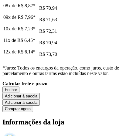
08x de
R$ 8,87
*
R$ 70,94
09x de
R$ 7,96
*
R$ 71,63
10x de
R$ 7,23
*
R$ 72,31
11x de
R$ 6,45
*
R$ 70,94
12x de
R$ 6,14
*
R$ 73,70
*Juros: Todos os encargos da operação, como juros, custo de
parcelamento e outras tarifas estão incluídas neste valor.
Calcular frete e prazo
Fechar
Adicionar à sacola
Adicionar à sacola
Comprar agora
Informações da loja