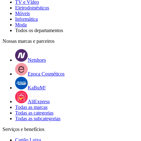
TV e Vídeo
Eletrodomésticos
Móveis
Informática
Moda
Todos os departamentos
Nossas marcas e parceiros
Netshoes
Epoca Cosméticos
KaBuM!
AliExpress
Todas as marcas
Todas as categorias
Todas as subcategorias
Serviços e benefícios
Cartão Luiza