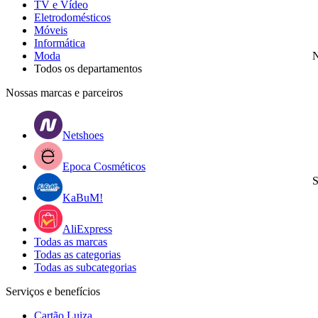
TV e Vídeo
Eletrodomésticos
Móveis
Informática
Moda
N
Todos os departamentos
Nossas marcas e parceiros
Netshoes
Epoca Cosméticos
S
KaBuM!
AliExpress
Todas as marcas
Todas as categorias
Todas as subcategorias
Serviços e benefícios
Cartão Luiza