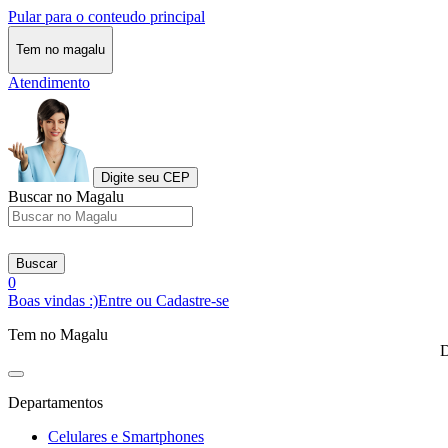
Pular para o conteudo principal
Tem no magalu
Atendimento
Digite seu CEP
Buscar no Magalu
Buscar
0
Boas vindas :)
Entre ou Cadastre-se
Tem no Magalu
D
Departamentos
Celulares e Smartphones