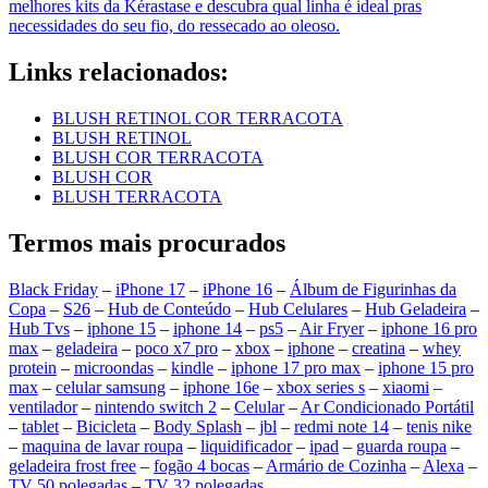
melhores kits da Kérastase e descubra qual linha é ideal pras
necessidades do seu fio, do ressecado ao oleoso.
Links relacionados:
BLUSH RETINOL COR TERRACOTA
BLUSH RETINOL
BLUSH COR TERRACOTA
BLUSH COR
BLUSH TERRACOTA
Termos mais procurados
Black Friday
–
iPhone 17
–
iPhone 16
–
Álbum de Figurinhas da
Copa
–
S26
–
Hub de Conteúdo
–
Hub Celulares
–
Hub Geladeira
–
Hub Tvs
–
iphone 15
–
iphone 14
–
ps5
–
Air Fryer
–
iphone 16 pro
max
–
geladeira
–
poco x7 pro
–
xbox
–
iphone
–
creatina
–
whey
protein
–
microondas
–
kindle
–
iphone 17 pro max
–
iphone 15 pro
max
–
celular samsung
–
iphone 16e
–
xbox series s
–
xiaomi
–
ventilador
–
nintendo switch 2
–
Celular
–
Ar Condicionado Portátil
–
tablet
–
Bicicleta
–
Body Splash
–
jbl
–
redmi note 14
–
tenis nike
–
maquina de lavar roupa
–
liquidificador
–
ipad
–
guarda roupa
–
geladeira frost free
–
fogão 4 bocas
–
Armário de Cozinha
–
Alexa
–
TV 50 polegadas
–
TV 32 polegadas