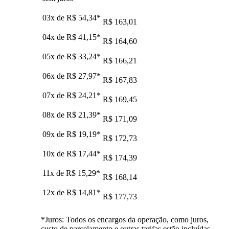
03x de
R$ 54,34
*
R$ 163,01
04x de
R$ 41,15
*
R$ 164,60
05x de
R$ 33,24
*
R$ 166,21
06x de
R$ 27,97
*
R$ 167,83
07x de
R$ 24,21
*
R$ 169,45
08x de
R$ 21,39
*
R$ 171,09
09x de
R$ 19,19
*
R$ 172,73
10x de
R$ 17,44
*
R$ 174,39
11x de
R$ 15,29
*
R$ 168,14
12x de
R$ 14,81
*
R$ 177,73
*Juros: Todos os encargos da operação, como juros,
custo de parcelamento e outras tarifas estão incluídas