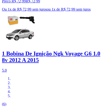
Preço R$ 72,99
R$
72
,
99
Ou 1x de R$ 72,99 sem juros
ou
1
x de
R$ 72,99
sem juros
1 Bobina De Ignição Ngk Voyage G6 1.0
8v 2012 A 2015
5.0
(6)