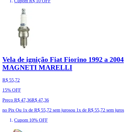
Cupom R$ 10 OFF
Vela de ignição Fiat Fiorino 1992 a 2004
MAGNETI MARELLI
R$ 55,72
15% OFF
Preço R$ 47,36
R$
47
,
36
no Pix
Ou 1x de R$ 55,72 sem juros
ou
1
x de
R$ 55,72
sem juros
Cupom 10% OFF