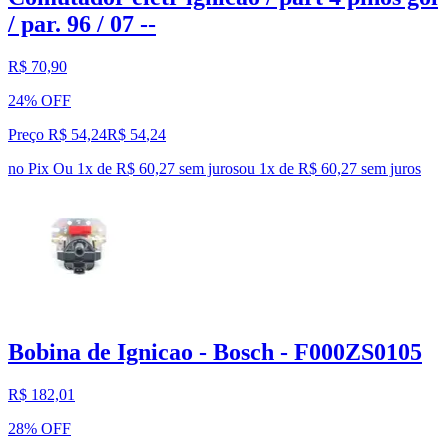
/ par. 96 / 07 --
R$ 70,90
24% OFF
Preço R$ 54,24
R$
54
,
24
no Pix
Ou 1x de R$ 60,27 sem juros
ou
1
x de
R$ 60,27
sem juros
Bobina de Ignicao - Bosch - F000ZS0105
R$ 182,01
28% OFF