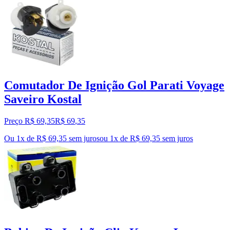
Comutador De Ignição Gol Parati Voyage
Saveiro Kostal
Preço R$ 69,35
R$
69
,
35
Ou 1x de R$ 69,35 sem juros
ou
1
x de
R$ 69,35
sem juros