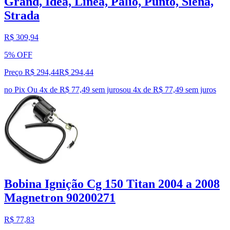
Grand, Idea, Linea, Palio, Punto, Siena,
Strada
R$ 309,94
5% OFF
Preço R$ 294,44
R$
294
,
44
no Pix
Ou 4x de R$ 77,49 sem juros
ou
4
x de
R$ 77,49
sem juros
Bobina Ignição Cg 150 Titan 2004 a 2008
Magnetron 90200271
R$ 77,83