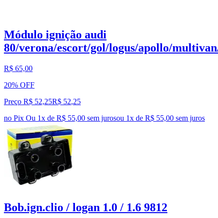
Módulo ignição audi
80/verona/escort/gol/logus/apollo/multivan
R$ 65,00
20% OFF
Preço R$ 52,25
R$
52
,
25
no Pix
Ou 1x de R$ 55,00 sem juros
ou
1
x de
R$ 55,00
sem juros
Bob.ign.clio / logan 1.0 / 1.6 9812