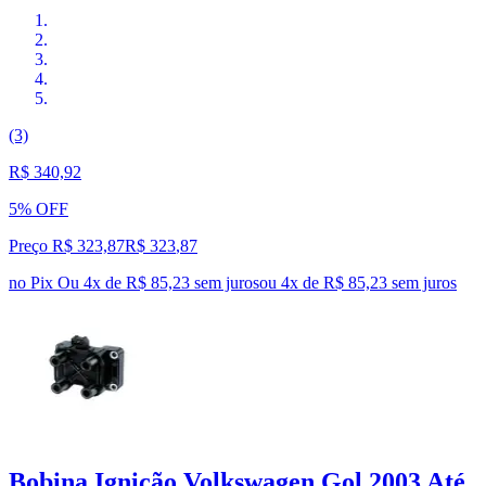
(3)
R$ 340,92
5% OFF
Preço R$ 323,87
R$
323
,
87
no Pix
Ou 4x de R$ 85,23 sem juros
ou
4
x de
R$ 85,23
sem juros
Bobina Ignição Volkswagen Gol 2003 Até