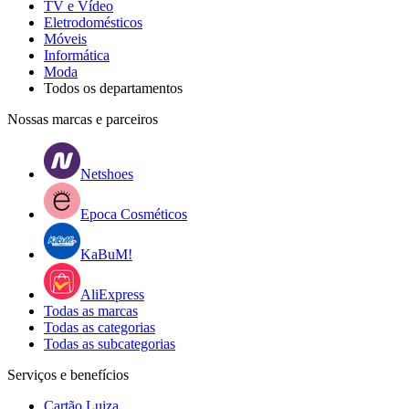
TV e Vídeo
Eletrodomésticos
Móveis
Informática
Moda
Todos os departamentos
Nossas marcas e parceiros
Netshoes
Epoca Cosméticos
KaBuM!
AliExpress
Todas as marcas
Todas as categorias
Todas as subcategorias
Serviços e benefícios
Cartão Luiza