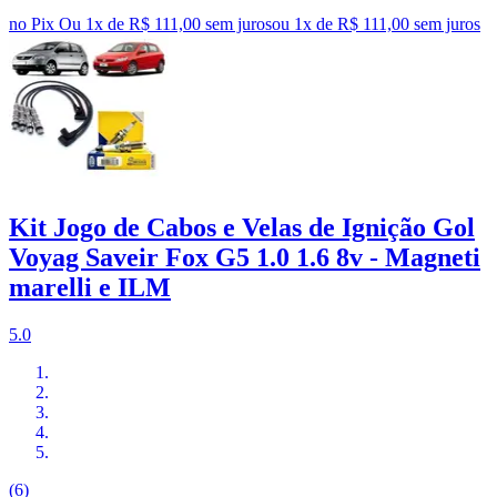
no Pix
Ou 1x de R$ 111,00 sem juros
ou
1
x de
R$ 111,00
sem juros
Kit Jogo de Cabos e Velas de Ignição Gol
Voyag Saveir Fox G5 1.0 1.6 8v - Magneti
marelli e ILM
5.0
(6)