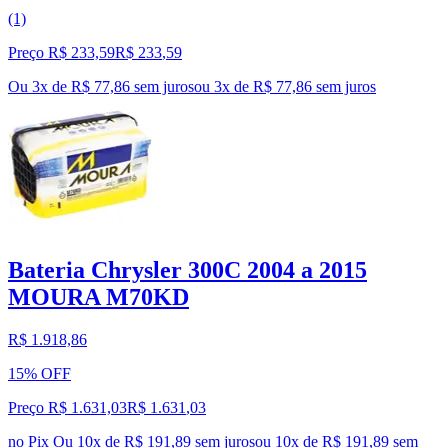
(1)
Preço R$ 233,59
R$
233
,
59
Ou 3x de R$ 77,86 sem juros
ou
3
x de
R$ 77,86
sem juros
Bateria Chrysler 300C 2004 a 2015
MOURA M70KD
R$ 1.918,86
15% OFF
Preço R$ 1.631,03
R$
1.631
,
03
no Pix
Ou 10x de R$ 191,89 sem juros
ou
10
x de
R$ 191,89
sem