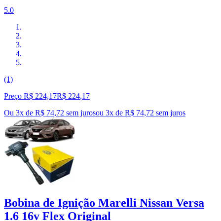
5.0
(1)
Preço R$ 224,17
R$
224
,
17
Ou 3x de R$ 74,72 sem juros
ou
3
x de
R$ 74,72
sem juros
Bobina de Ignição Marelli Nissan Versa
1.6 16v Flex Original