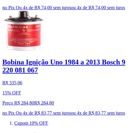
no Pix
Ou 4x de R$ 74,00 sem juros
ou
4
x de
R$ 74,00
sem juros
Bobina Ignição Uno 1984 a 2013 Bosch 9
220 081 067
R$ 335,06
15% OFF
Preço R$ 284,80
R$
284
,
80
no Pix
Ou 4x de R$ 83,77 sem juros
ou
4
x de
R$ 83,77
sem juros
Cupom 10% OFF