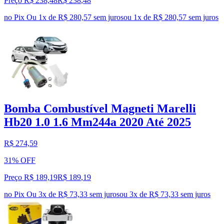
Preço R$ 238,48
R$
238
,
48
no Pix
Ou 1x de R$ 280,57 sem juros
ou
1
x de
R$ 280,57
sem juros
Bomba Combustível Magneti Marelli
Hb20 1.0 1.6 Mm244a 2020 Até 2025
R$ 274,59
31% OFF
Preço R$ 189,19
R$
189
,
19
no Pix
Ou 3x de R$ 73,33 sem juros
ou
3
x de
R$ 73,33
sem juros