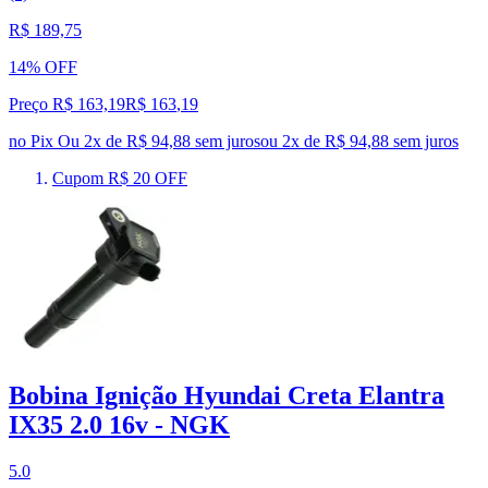
R$ 189,75
14% OFF
Preço R$ 163,19
R$
163
,
19
no Pix
Ou 2x de R$ 94,88 sem juros
ou
2
x de
R$ 94,88
sem juros
Cupom R$ 20 OFF
Bobina Ignição Hyundai Creta Elantra
IX35 2.0 16v - NGK
5.0