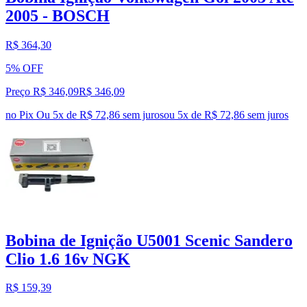
2005 - BOSCH
R$ 364,30
5% OFF
Preço R$ 346,09
R$
346
,
09
no Pix
Ou 5x de R$ 72,86 sem juros
ou
5
x de
R$ 72,86
sem juros
Bobina de Ignição U5001 Scenic Sandero
Clio 1.6 16v NGK
R$ 159,39