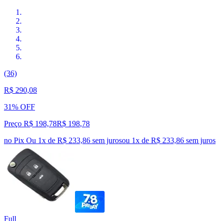
(36)
R$ 290,08
31% OFF
Preço R$ 198,78
R$
198
,
78
no Pix
Ou 1x de R$ 233,86 sem juros
ou
1
x de
R$ 233,86
sem juros
Full