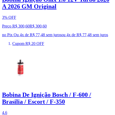
A 2026 GM Original
3% OFF
Preço R$ 300,60
R$
300
,
60
no Pix
Ou 4x de R$ 77,48 sem juros
ou
4
x de
R$ 77,48
sem juros
Cupom R$ 20 OFF
Bobina De Ignição Bosch / F-600 /
Brasilia / Escort / F-350
4.6