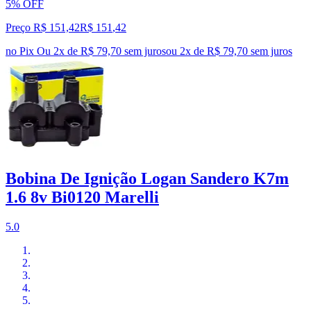
5% OFF
Preço R$ 151,42
R$
151
,
42
no Pix
Ou 2x de R$ 79,70 sem juros
ou
2
x de
R$ 79,70
sem juros
Bobina De Ignição Logan Sandero K7m
1.6 8v Bi0120 Marelli
5.0