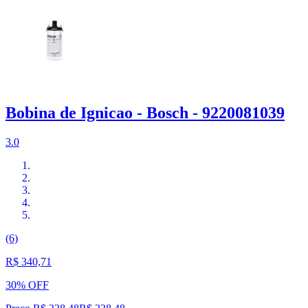
Bobina de Ignicao - Bosch - 9220081039
3.0
(6)
R$ 340,71
30% OFF