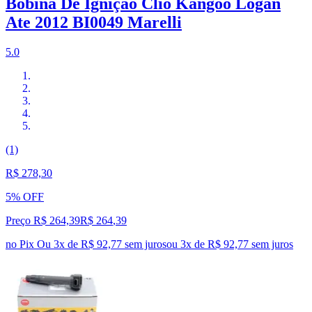
Bobina De Ignição Clio Kangoo Logan
Ate 2012 BI0049 Marelli
5.0
(1)
R$ 278,30
5% OFF
Preço R$ 264,39
R$
264
,
39
no Pix
Ou 3x de R$ 92,77 sem juros
ou
3
x de
R$ 92,77
sem juros