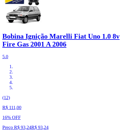
Bobina Ignição Marelli Fiat Uno 1.0 8v
Fire Gas 2001 A 2006
5.0
(12)
R$ 111,00
16% OFF
Preço R$ 93,24
R$
93
,
24