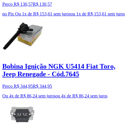
Preço R$ 130,57
R$
130
,
57
no Pix
Ou 1x de R$ 153,61 sem juros
ou
1
x de
R$ 153,61
sem juros
Bobina Ignição NGK U5414 Fiat Toro,
Jeep Renegade - Cód.7645
Preço R$ 344,95
R$
344
,
95
Ou 4x de R$ 86,24 sem juros
ou
4
x de
R$ 86,24
sem juros