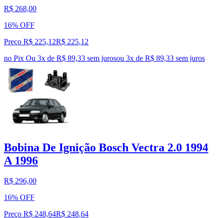
R$ 268,00
16% OFF
Preço R$ 225,12
R$
225
,
12
no Pix
Ou 3x de R$ 89,33 sem juros
ou
3
x de
R$ 89,33
sem juros
Bobina De Ignição Bosch Vectra 2.0 1994
A 1996
R$ 296,00
16% OFF
Preço R$ 248,64
R$
248
,
64