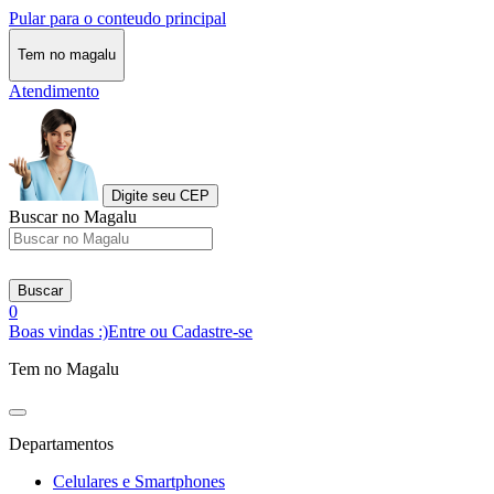
Pular para o conteudo principal
Tem no magalu
Atendimento
Digite seu CEP
Buscar no Magalu
Buscar
0
Boas vindas :)
Entre ou Cadastre-se
Tem no Magalu
Departamentos
Celulares e Smartphones