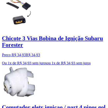
Chicote 3 Vias Bobina de Ignição Subaru
Forester
Preço R$ 34,93
R$
34
,
93
Ou 1x de R$ 34,93 sem juros
ou
1
x de
R$ 34,93
sem juros
Comutador eletr ignicao / part 4 pinos gol