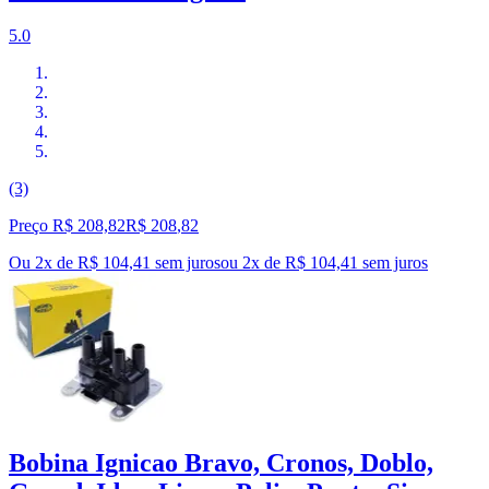
5.0
(3)
Preço R$ 208,82
R$
208
,
82
Ou 2x de R$ 104,41 sem juros
ou
2
x de
R$ 104,41
sem juros
Bobina Ignicao Bravo, Cronos, Doblo,