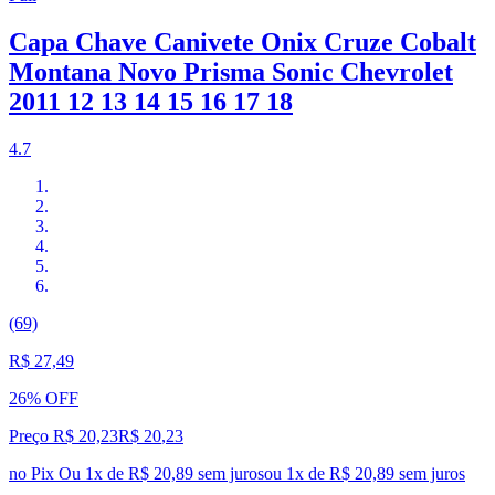
Capa Chave Canivete Onix Cruze Cobalt
Montana Novo Prisma Sonic Chevrolet
2011 12 13 14 15 16 17 18
4.7
(69)
R$ 27,49
26% OFF
Preço R$ 20,23
R$
20
,
23
no Pix
Ou 1x de R$ 20,89 sem juros
ou
1
x de
R$ 20,89
sem juros