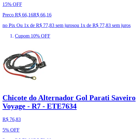
15% OFF
Preço R$ 66,16
R$
66
,
16
no Pix
Ou 1x de R$ 77,83 sem juros
ou
1
x de
R$ 77,83
sem juros
Cupom 10% OFF
Chicote do Alternador Gol Parati Saveiro
Voyage - R7 - ETE7634
R$ 76,83
5% OFF