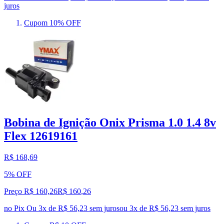
juros
Cupom 10% OFF
Bobina de Ignição Onix Prisma 1.0 1.4 8v
Flex 12619161
R$ 168,69
5% OFF
Preço R$ 160,26
R$
160
,
26
no Pix
Ou 3x de R$ 56,23 sem juros
ou
3
x de
R$ 56,23
sem juros