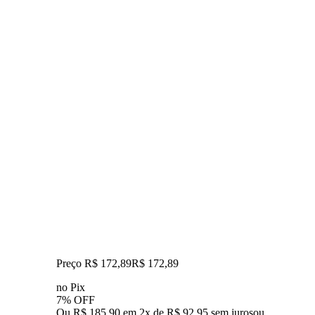
Preço R$ 172,89
R$
172
,
89
no Pix
7% OFF
Ou R$ 185,90 em 2x de R$ 92,95 sem juros
ou