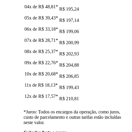
04x de
R$ 48,81
*
R$ 195,24
05x de
R$ 39,43
*
R$ 197,14
06x de
R$ 33,18
*
R$ 199,06
07x de
R$ 28,71
*
R$ 200,99
08x de
R$ 25,37
*
R$ 202,93
09x de
R$ 22,76
*
R$ 204,88
10x de
R$ 20,68
*
R$ 206,85
11x de
R$ 18,13
*
R$ 199,43
12x de
R$ 17,57
*
R$ 210,81
*Juros: Todos os encargos da operação, como juros,
custo de parcelamento e outras tarifas estão incluídas
neste valor.