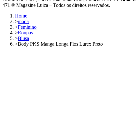
471 ® Magazine Luiza – Todos os direitos reservados.
Home
>
moda
>
Feminino
>
Roupas
>
Blusa
>
Body PKS Manga Longa Fios Lurex Preto