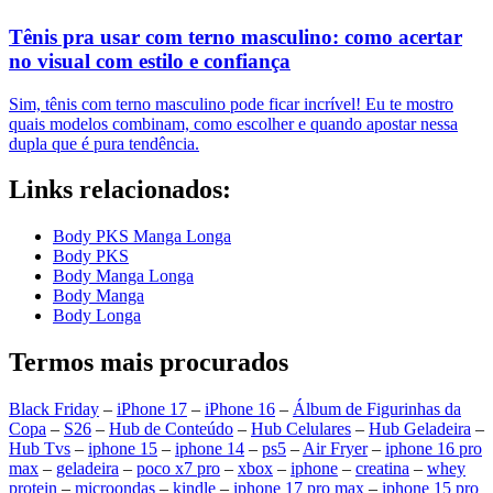
Tênis pra usar com terno masculino: como acertar
no visual com estilo e confiança
Sim, tênis com terno masculino pode ficar incrível! Eu te mostro
quais modelos combinam, como escolher e quando apostar nessa
dupla que é pura tendência.
Links relacionados:
Body PKS Manga Longa
Body PKS
Body Manga Longa
Body Manga
Body Longa
Termos mais procurados
Black Friday
–
iPhone 17
–
iPhone 16
–
Álbum de Figurinhas da
Copa
–
S26
–
Hub de Conteúdo
–
Hub Celulares
–
Hub Geladeira
–
Hub Tvs
–
iphone 15
–
iphone 14
–
ps5
–
Air Fryer
–
iphone 16 pro
max
–
geladeira
–
poco x7 pro
–
xbox
–
iphone
–
creatina
–
whey
protein
–
microondas
–
kindle
–
iphone 17 pro max
–
iphone 15 pro