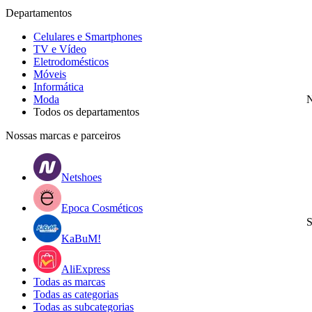
Departamentos
Celulares e Smartphones
TV e Vídeo
Eletrodomésticos
Móveis
Informática
Moda
N
Todos os departamentos
Nossas marcas e parceiros
Netshoes
Epoca Cosméticos
S
KaBuM!
AliExpress
Todas as marcas
Todas as categorias
Todas as subcategorias