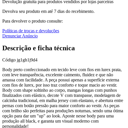
Devolução gratuita para produtos vendidos por lojas parceiras
Devolva seu produto em até 7 dias do recebimento.
Para devolver o produto consulte:
Políticas de trocas e devoluções
Denunciar Anúncio
Descrição e ficha técnica
Código
jg1gh1j9d4
Body preto confeccionado em tecido leve com fios em lurex prata,
com leve transparência, excelente caimento, fluidez e que não
amassa com facilidade. A peça possui apenas a superfície externa
com fios de lurex, por isso traz conforto e toque macio ao vestir.
Body com shape soltinho ao corpo, mangas longas com punhos
finalizados com elástico, decote V com transpasse, modelagem de
calcinha tradicional, em malha jersey com elastano, e abertura entre
pernas com botão pressão para maior conforto ao vestir. As peças
com brilho são perfeitas para produções noturnas, sendo uma ótima
opção para dar um "up" ao look. Aposte nesse body para uma
produção all black, e garanta um visual moderno com
personalidade!