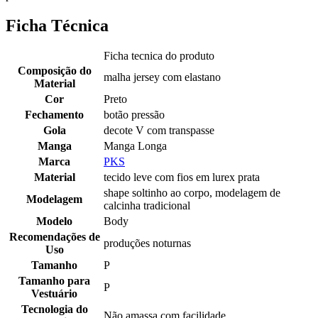
Ficha Técnica
Ficha tecnica do produto
Composição do
malha jersey com elastano
Material
Cor
Preto
Fechamento
botão pressão
Gola
decote V com transpasse
Manga
Manga Longa
Marca
PKS
Material
tecido leve com fios em lurex prata
shape soltinho ao corpo, modelagem de
Modelagem
calcinha tradicional
Modelo
Body
Recomendações de
produções noturnas
Uso
Tamanho
P
Tamanho para
P
Vestuário
Tecnologia do
Não amassa com facilidade