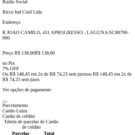
Razão Social
Ricco Ind Conf Ltda
Endereço
R JOAO CAMILO, 431 A
PROGRESSO - LAGUNA/SC
88790-
000
Preço R$ 138,06
R$
138
,
06
no Pix
7% OFF
Ou R$ 148,45 em 2x de R$ 74,23 sem juros
ou
R$ 148,45
em
2
x de
R$ 74,23
sem juros
Ver opções de pagamento
Parcelamento
Cartão Luiza
Cartão de crédito
Tabela de parcelas de Cartão
de crédito
Parcelas
Total