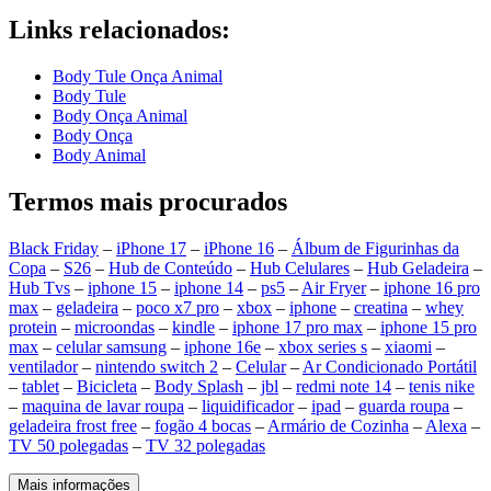
Links relacionados:
Body Tule Onça Animal
Body Tule
Body Onça Animal
Body Onça
Body Animal
Termos mais procurados
Black Friday
–
iPhone 17
–
iPhone 16
–
Álbum de Figurinhas da
Copa
–
S26
–
Hub de Conteúdo
–
Hub Celulares
–
Hub Geladeira
–
Hub Tvs
–
iphone 15
–
iphone 14
–
ps5
–
Air Fryer
–
iphone 16 pro
max
–
geladeira
–
poco x7 pro
–
xbox
–
iphone
–
creatina
–
whey
protein
–
microondas
–
kindle
–
iphone 17 pro max
–
iphone 15 pro
max
–
celular samsung
–
iphone 16e
–
xbox series s
–
xiaomi
–
ventilador
–
nintendo switch 2
–
Celular
–
Ar Condicionado Portátil
–
tablet
–
Bicicleta
–
Body Splash
–
jbl
–
redmi note 14
–
tenis nike
–
maquina de lavar roupa
–
liquidificador
–
ipad
–
guarda roupa
–
geladeira frost free
–
fogão 4 bocas
–
Armário de Cozinha
–
Alexa
–
TV 50 polegadas
–
TV 32 polegadas
Mais informações