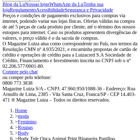
Blog da Lu
Nossas lojas
WhatsApp da Lu
Tenha sua
loja
Regulamento
Acessibilidade
Segurança e Privacidade
Preços e condições de pagamento exclusivos para compras via
internet, podendo variar nas lojas físicas. Ofertas válidas na compra
de até 5 peças de cada produto por cliente, até o término dos nossos
estoques para internet. Caso os produtos apresentem divergências de
valores, o preço válido é o da sacola de compras.
O Magazine Luiza atua como correspondente no País, nos termos da
Resolução CMN nº 4.935/2021, e encaminha propostas de cartão de
crédito e operações de crédito para a Luizacred S.A Sociedade de
Crédito, Financiamento e Investimento inscrita no CNPJ sob o nº
02.206.577/0001-80.
Compre pelo chat
ou compre pelo telefone:
0800 773 3838
Magazine Luiza S/A - CNPJ: 47.960.950/1088-36 - Endereço: Rua
Arnulfo de Lima, 2385 - Vila Santa Cruz, Franca/SP - CEP 14.403-
471 ® Magazine Luiza – Todos os direitos reservados.
Home
>
moda
>
Feminino
>
Roupas
>
Body
>
Body Tule Onça Animal Print Blogueira Papilloo