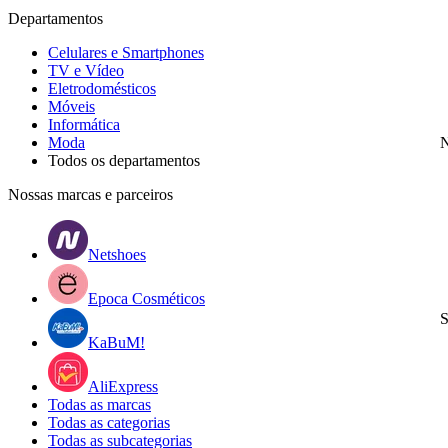
Departamentos
Celulares e Smartphones
TV e Vídeo
Eletrodomésticos
Móveis
Informática
Moda
N
Todos os departamentos
Nossas marcas e parceiros
Netshoes
Epoca Cosméticos
S
KaBuM!
AliExpress
Todas as marcas
Todas as categorias
Todas as subcategorias