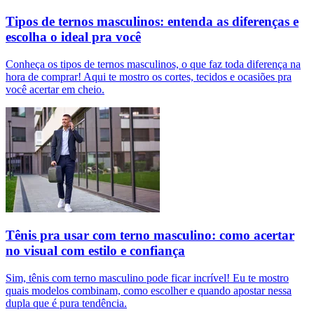
Tipos de ternos masculinos: entenda as diferenças e
escolha o ideal pra você
Conheça os tipos de ternos masculinos, o que faz toda diferença na
hora de comprar! Aqui te mostro os cortes, tecidos e ocasiões pra
você acertar em cheio.
Tênis pra usar com terno masculino: como acertar
no visual com estilo e confiança
Sim, tênis com terno masculino pode ficar incrível! Eu te mostro
quais modelos combinam, como escolher e quando apostar nessa
dupla que é pura tendência.