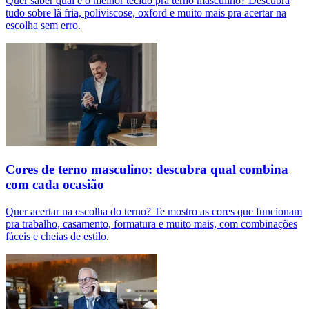
Quer saber qual é o melhor tecido pra terno masculino? Descubra
tudo sobre lã fria, poliviscose, oxford e muito mais pra acertar na
escolha sem erro.
Cores de terno masculino: descubra qual combina
com cada ocasião
Quer acertar na escolha do terno? Te mostro as cores que funcionam
pra trabalho, casamento, formatura e muito mais, com combinações
fáceis e cheias de estilo.