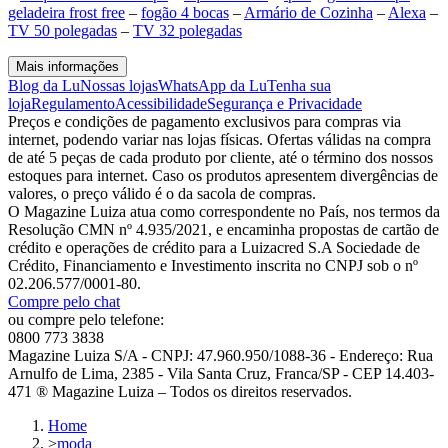
geladeira frost free
–
fogão 4 bocas
–
Armário de Cozinha
–
Alexa
–
TV 50 polegadas
–
TV 32 polegadas
Mais informações
Blog da Lu
Nossas lojas
WhatsApp da Lu
Tenha sua
loja
Regulamento
Acessibilidade
Segurança e Privacidade
Preços e condições de pagamento exclusivos para compras via
internet, podendo variar nas lojas físicas. Ofertas válidas na compra
de até 5 peças de cada produto por cliente, até o término dos nossos
estoques para internet. Caso os produtos apresentem divergências de
valores, o preço válido é o da sacola de compras.
O Magazine Luiza atua como correspondente no País, nos termos da
Resolução CMN nº 4.935/2021, e encaminha propostas de cartão de
crédito e operações de crédito para a Luizacred S.A Sociedade de
Crédito, Financiamento e Investimento inscrita no CNPJ sob o nº
02.206.577/0001-80.
Compre pelo chat
ou compre pelo telefone:
0800 773 3838
Magazine Luiza S/A - CNPJ: 47.960.950/1088-36 - Endereço: Rua
Arnulfo de Lima, 2385 - Vila Santa Cruz, Franca/SP - CEP 14.403-
471 ® Magazine Luiza – Todos os direitos reservados.
Home
>
moda