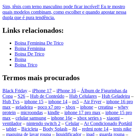
Sim, tênis com terno masculino pode ficar incrível! Eu te mostro
quais modelos combinam, como escolher e quando apostar nessa
dupla que é pura tendência.
Links relacionados:
Boina Feminina De Trico
Boina Feminina
Boina De Trico
Boina
Boina Trico
Termos mais procurados
Black Friday
–
iPhone 17
–
iPhone 16
–
Álbum de Figurinhas da
Copa
–
S26
–
Hub de Conteúdo
–
Hub Celulares
–
Hub Geladeira
–
Hub Tvs
–
iphone 15
–
iphone 14
–
ps5
–
Air Fryer
–
iphone 16 pro
max
–
geladeira
–
poco x7 pro
–
xbox
–
iphone
–
creatina
–
whey
protein
–
microondas
–
kindle
–
iphone 17 pro max
–
iphone 15 pro
max
–
celular samsung
–
iphone 16e
–
xbox series s
–
xiaomi
–
ventilador
–
nintendo switch 2
–
Celular
–
Ar Condicionado Portátil
–
tablet
–
Bicicleta
–
Body Splash
–
jbl
–
redmi note 14
–
tenis nike
–
maquina de lavar roupa
–
liquidificador
–
ipad
–
guarda roupa
–