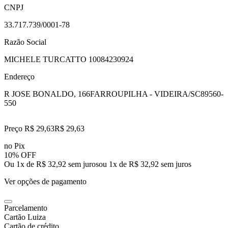
CNPJ
33.717.739/0001-78
Razão Social
MICHELE TURCATTO 10084230924
Endereço
R JOSE BONALDO, 166
FARROUPILHA - VIDEIRA/SC
89560-
550
Preço R$ 29,63
R$
29
,
63
no Pix
10% OFF
Ou 1x de R$ 32,92 sem juros
ou
1
x de
R$ 32,92
sem juros
Ver opções de pagamento
Parcelamento
Cartão Luiza
Cartão de crédito