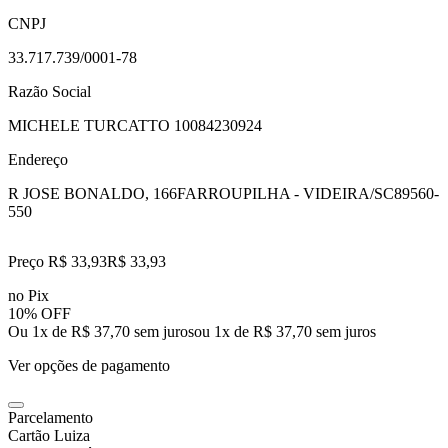
CNPJ
33.717.739/0001-78
Razão Social
MICHELE TURCATTO 10084230924
Endereço
R JOSE BONALDO, 166
FARROUPILHA - VIDEIRA/SC
89560-
550
Preço R$ 33,93
R$
33
,
93
no Pix
10% OFF
Ou 1x de R$ 37,70 sem juros
ou
1
x de
R$ 37,70
sem juros
Ver opções de pagamento
Parcelamento
Cartão Luiza