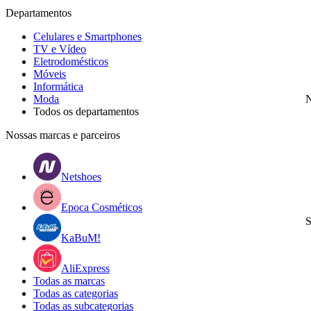
Departamentos
Celulares e Smartphones
TV e Vídeo
Eletrodomésticos
Móveis
Informática
Moda
N
Todos os departamentos
Nossas marcas e parceiros
Netshoes
Epoca Cosméticos
S
KaBuM!
AliExpress
Todas as marcas
Todas as categorias
Todas as subcategorias