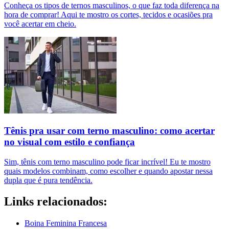
Conheça os tipos de ternos masculinos, o que faz toda diferença na
hora de comprar! Aqui te mostro os cortes, tecidos e ocasiões pra
você acertar em cheio.
Tênis pra usar com terno masculino: como acertar
no visual com estilo e confiança
Sim, tênis com terno masculino pode ficar incrível! Eu te mostro
quais modelos combinam, como escolher e quando apostar nessa
dupla que é pura tendência.
Links relacionados:
Boina Feminina Francesa