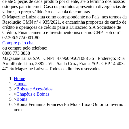
de até 5 peças de cada produto por cliente, até o término dos nossos
estoques para internet. Caso os produtos apresentem divergências de
valores, o preço válido é o da sacola de compras.
O Magazine Luiza atua como correspondente no País, nos termos da
Resolução CMN nº 4.935/2021, e encaminha propostas de cartão de
crédito e operações de crédito para a Luizacred S.A Sociedade de
Crédito, Financiamento e Investimento inscrita no CNPJ sob o nº
02.206.577/0001-80.
Compre pelo chat
ou compre pelo telefone:
0800 773 3838
Magazine Luiza S/A - CNPJ: 47.960.950/1088-36 - Endereço: Rua
Arnulfo de Lima, 2385 - Vila Santa Cruz, Franca/SP - CEP 14.403-
471 ® Magazine Luiza – Todos os direitos reservados.
Home
>
moda
>
Bolsas e Acessórios
>
Chapéus e Boinas
>
Boina
>
Boina Feminina Francesa Pu Moda Luxo Outorno-inverno -
oem