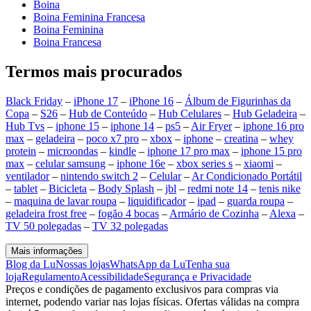
Boina
Boina Feminina Francesa
Boina Feminina
Boina Francesa
Termos mais procurados
Black Friday
–
iPhone 17
–
iPhone 16
–
Álbum de Figurinhas da
Copa
–
S26
–
Hub de Conteúdo
–
Hub Celulares
–
Hub Geladeira
–
Hub Tvs
–
iphone 15
–
iphone 14
–
ps5
–
Air Fryer
–
iphone 16 pro
max
–
geladeira
–
poco x7 pro
–
xbox
–
iphone
–
creatina
–
whey
protein
–
microondas
–
kindle
–
iphone 17 pro max
–
iphone 15 pro
max
–
celular samsung
–
iphone 16e
–
xbox series s
–
xiaomi
–
ventilador
–
nintendo switch 2
–
Celular
–
Ar Condicionado Portátil
–
tablet
–
Bicicleta
–
Body Splash
–
jbl
–
redmi note 14
–
tenis nike
–
maquina de lavar roupa
–
liquidificador
–
ipad
–
guarda roupa
–
geladeira frost free
–
fogão 4 bocas
–
Armário de Cozinha
–
Alexa
–
TV 50 polegadas
–
TV 32 polegadas
Mais informações
Blog da Lu
Nossas lojas
WhatsApp da Lu
Tenha sua
loja
Regulamento
Acessibilidade
Segurança e Privacidade
Preços e condições de pagamento exclusivos para compras via
internet, podendo variar nas lojas físicas. Ofertas válidas na compra