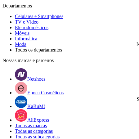
Departamentos
Celulares e Smartphones
TV e Vídeo
Eletrodomésticos
Móveis
Informática
Moda
N
Todos os departamentos
Nossas marcas e parceiros
Netshoes
Epoca Cosméticos
S
KaBuM!
AliExpress
Todas as marcas
Todas as categorias
Todas as subcategorias