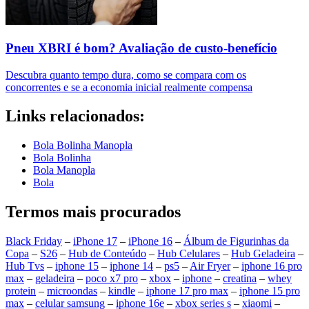
Pneu XBRI é bom? Avaliação de custo-benefício
Descubra quanto tempo dura, como se compara com os
concorrentes e se a economia inicial realmente compensa
Links relacionados:
Bola Bolinha Manopla
Bola Bolinha
Bola Manopla
Bola
Termos mais procurados
Black Friday
–
iPhone 17
–
iPhone 16
–
Álbum de Figurinhas da
Copa
–
S26
–
Hub de Conteúdo
–
Hub Celulares
–
Hub Geladeira
–
Hub Tvs
–
iphone 15
–
iphone 14
–
ps5
–
Air Fryer
–
iphone 16 pro
max
–
geladeira
–
poco x7 pro
–
xbox
–
iphone
–
creatina
–
whey
protein
–
microondas
–
kindle
–
iphone 17 pro max
–
iphone 15 pro
max
–
celular samsung
–
iphone 16e
–
xbox series s
–
xiaomi
–