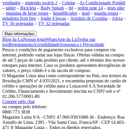
ventilador
–
nintendo switch 2
–
Celular
–
Ar Condicionado Portátil
–
tablet
–
Bicicleta
–
Body Splash
–
jbl
–
redmi note 14
–
tenis nike
–
maquina de lavar roupa
–
liquidificador
–
ipad
–
guarda roupa
–
geladeira frost free
–
fogão 4 bocas
–
Armário de Cozinha
–
Alexa
–
TV 50 polegadas
–
TV 32 polegadas
Mais informações
Blog da Lu
Nossas lojas
WhatsApp da Lu
Tenha sua
loja
Regulamento
Acessibilidade
Segurança e Privacidade
Preços e condições de pagamento exclusivos para compras via
internet, podendo variar nas lojas físicas. Ofertas válidas na compra
de até 5 peças de cada produto por cliente, até o término dos nossos
estoques para internet. Caso os produtos apresentem divergências de
valores, o preço válido é o da sacola de compras.
O Magazine Luiza atua como correspondente no País, nos termos da
Resolução CMN nº 4.935/2021, e encaminha propostas de cartão de
crédito e operações de crédito para a Luizacred S.A Sociedade de
Crédito, Financiamento e Investimento inscrita no CNPJ sob o nº
02.206.577/0001-80.
Compre pelo chat
ou compre pelo telefone:
0800 773 3838
Magazine Luiza S/A - CNPJ: 47.960.950/1088-36 - Endereço: Rua
Arnulfo de Lima, 2385 - Vila Santa Cruz, Franca/SP - CEP 14.403-
471 ® Magazine Luiza – Todos os direitos reservados.