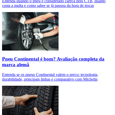
Entenda quando o pneu é considerado careca pelo CTB, quanto
custa a multa e como saber se já passou da hora de trocar
Pneu Continental é bom? Avaliação completa da
marca alemã
Entenda se os pneus Continental valem o preço: tecnologia,
durabilidade, principais linhas e comparativo com Michelin