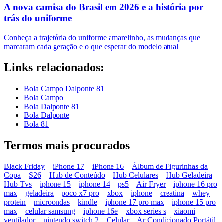
A nova camisa do Brasil em 2026 e a história por
trás do uniforme
Conheça a trajetória do uniforme amarelinho, as mudanças que
marcaram cada geração e o que esperar do modelo atual
Links relacionados:
Bola Campo Dalponte 81
Bola Campo
Bola Dalponte 81
Bola Dalponte
Bola 81
Termos mais procurados
Black Friday
–
iPhone 17
–
iPhone 16
–
Álbum de Figurinhas da
Copa
–
S26
–
Hub de Conteúdo
–
Hub Celulares
–
Hub Geladeira
–
Hub Tvs
–
iphone 15
–
iphone 14
–
ps5
–
Air Fryer
–
iphone 16 pro
max
–
geladeira
–
poco x7 pro
–
xbox
–
iphone
–
creatina
–
whey
protein
–
microondas
–
kindle
–
iphone 17 pro max
–
iphone 15 pro
max
–
celular samsung
–
iphone 16e
–
xbox series s
–
xiaomi
–
ventilador
–
nintendo switch 2
–
Celular
–
Ar Condicionado Portátil