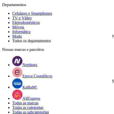
Departamentos
Celulares e Smartphones
TV e Vídeo
Eletrodomésticos
Móveis
Informática
Moda
N
Todos os departamentos
Nossas marcas e parceiros
Netshoes
Epoca Cosméticos
S
KaBuM!
AliExpress
Todas as marcas
Todas as categorias
Todas as subcategorias