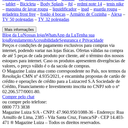
–
tablet
–
Bicicleta
–
Body Splash
–
jbl
–
redmi note 14
–
tenis nike
–
maquina de lavar roupa
–
liquidificador
–
ipad
–
guarda roupa
–
geladeira frost free
–
fogão 4 bocas
–
Armário de Cozinha
–
Alexa
–
TV 50 polegadas
–
TV 32 polegadas
Mais informações
Blog da Lu
Nossas lojas
WhatsApp da Lu
Tenha sua
loja
Regulamento
Acessibilidade
Segurança e Privacidade
Preços e condições de pagamento exclusivos para compras via
internet, podendo variar nas lojas físicas. Ofertas válidas na compra
de até 5 peças de cada produto por cliente, até o término dos nossos
estoques para internet. Caso os produtos apresentem divergências de
valores, o preço válido é o da sacola de compras.
O Magazine Luiza atua como correspondente no País, nos termos da
Resolução CMN nº 4.935/2021, e encaminha propostas de cartão de
crédito e operações de crédito para a Luizacred S.A Sociedade de
Crédito, Financiamento e Investimento inscrita no CNPJ sob o nº
02.206.577/0001-80.
Compre pelo chat
ou compre pelo telefone:
0800 773 3838
Magazine Luiza S/A - CNPJ: 47.960.950/1088-36 - Endereço: Rua
Arnulfo de Lima, 2385 - Vila Santa Cruz, Franca/SP - CEP 14.403-
471 ® Magazine Luiza – Todos os direitos reservados.