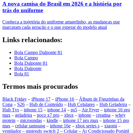
A nova camisa do Brasil em 2026 e a história por
trás do uniforme
Conheça a trajetória do uniforme amarelinho, as mudanças que
marcaram cada geração e o que esperar do modelo atual
Links relacionados:
Bola Campo Dalponte 81
Bola Campo
Bola Dalponte 81
Bola Dalponte
Bola 81
Termos mais procurados
Black Friday
–
iPhone 17
–
iPhone 16
–
Álbum de Figurinhas da
Copa
–
S26
–
Hub de Conteúdo
–
Hub Celulares
–
Hub Geladeira
–
Hub Tvs
–
iphone 15
–
iphone 14
–
ps5
–
Air Fryer
–
iphone 16 pro
max
–
geladeira
–
poco x7 pro
–
xbox
–
iphone
–
creatina
–
whey
protein
–
microondas
–
kindle
–
iphone 17 pro max
–
iphone 15 pro
max
–
celular samsung
–
iphone 16e
–
xbox series s
–
xiaomi
–
ventilador
–
nintendo switch 2
–
Celular
–
Ar Condicionado Portátil