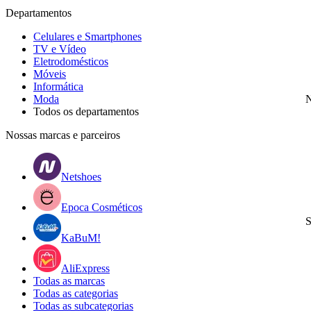
Departamentos
Celulares e Smartphones
TV e Vídeo
Eletrodomésticos
Móveis
Informática
Moda
N
Todos os departamentos
Nossas marcas e parceiros
Netshoes
Epoca Cosméticos
S
KaBuM!
AliExpress
Todas as marcas
Todas as categorias
Todas as subcategorias