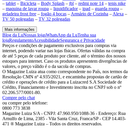
–
tablet
–
Bicicleta
–
Body Splash
–
jbl
–
redmi note 14
–
tenis nike
–
maquina de lavar roupa
–
liquidificador
–
ipad
–
guarda roupa
–
geladeira frost free
–
fogão 4 bocas
–
Armário de Cozinha
–
Alexa
–
TV 50 polegadas
–
TV 32 polegadas
Mais informações
Blog da Lu
Nossas lojas
WhatsApp da Lu
Tenha sua
loja
Regulamento
Acessibilidade
Segurança e Privacidade
Preços e condições de pagamento exclusivos para compras via
internet, podendo variar nas lojas físicas. Ofertas válidas na compra
de até 5 peças de cada produto por cliente, até o término dos nossos
estoques para internet. Caso os produtos apresentem divergências de
valores, o preço válido é o da sacola de compras.
O Magazine Luiza atua como correspondente no País, nos termos da
Resolução CMN nº 4.935/2021, e encaminha propostas de cartão de
crédito e operações de crédito para a Luizacred S.A Sociedade de
Crédito, Financiamento e Investimento inscrita no CNPJ sob o nº
02.206.577/0001-80.
Compre pelo chat
ou compre pelo telefone:
0800 773 3838
Magazine Luiza S/A - CNPJ: 47.960.950/1088-36 - Endereço: Rua
Arnulfo de Lima, 2385 - Vila Santa Cruz, Franca/SP - CEP 14.403-
471 ® Magazine Luiza – Todos os direitos reservados.