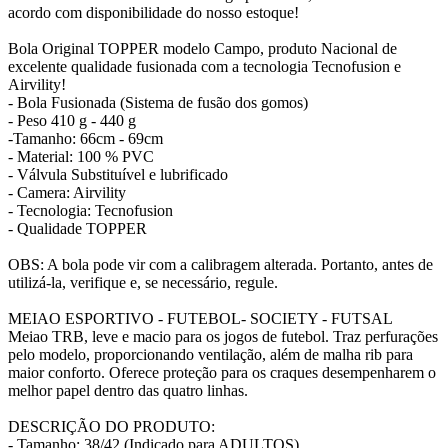
acordo com disponibilidade do nosso estoque!
Bola Original TOPPER modelo Campo, produto Nacional de
excelente qualidade fusionada com a tecnologia Tecnofusion e
Airvility!
- Bola Fusionada (Sistema de fusão dos gomos)
- Peso 410 g - 440 g
-Tamanho: 66cm - 69cm
- Material: 100 % PVC
- Válvula Substituível e lubrificado
- Camera: Airvility
- Tecnologia: Tecnofusion
- Qualidade TOPPER
OBS: A bola pode vir com a calibragem alterada. Portanto, antes de
utilizá-la, verifique e, se necessário, regule.
MEIAO ESPORTIVO - FUTEBOL- SOCIETY - FUTSAL
Meiao TRB, leve e macio para os jogos de futebol. Traz perfurações
pelo modelo, proporcionando ventilação, além de malha rib para
maior conforto. Oferece proteção para os craques desempenharem o
melhor papel dentro das quatro linhas.
DESCRIÇÃO DO PRODUTO:
- Tamanho: 38/42 (Indicado para ADULTOS)