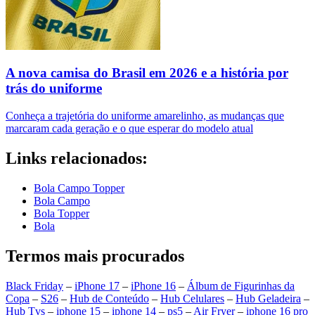
A nova camisa do Brasil em 2026 e a história por
trás do uniforme
Conheça a trajetória do uniforme amarelinho, as mudanças que
marcaram cada geração e o que esperar do modelo atual
Links relacionados:
Bola Campo Topper
Bola Campo
Bola Topper
Bola
Termos mais procurados
Black Friday
–
iPhone 17
–
iPhone 16
–
Álbum de Figurinhas da
Copa
–
S26
–
Hub de Conteúdo
–
Hub Celulares
–
Hub Geladeira
–
Hub Tvs
–
iphone 15
–
iphone 14
–
ps5
–
Air Fryer
–
iphone 16 pro