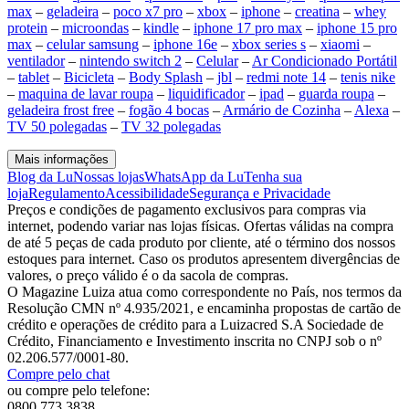
max
–
geladeira
–
poco x7 pro
–
xbox
–
iphone
–
creatina
–
whey
protein
–
microondas
–
kindle
–
iphone 17 pro max
–
iphone 15 pro
max
–
celular samsung
–
iphone 16e
–
xbox series s
–
xiaomi
–
ventilador
–
nintendo switch 2
–
Celular
–
Ar Condicionado Portátil
–
tablet
–
Bicicleta
–
Body Splash
–
jbl
–
redmi note 14
–
tenis nike
–
maquina de lavar roupa
–
liquidificador
–
ipad
–
guarda roupa
–
geladeira frost free
–
fogão 4 bocas
–
Armário de Cozinha
–
Alexa
–
TV 50 polegadas
–
TV 32 polegadas
Mais informações
Blog da Lu
Nossas lojas
WhatsApp da Lu
Tenha sua
loja
Regulamento
Acessibilidade
Segurança e Privacidade
Preços e condições de pagamento exclusivos para compras via
internet, podendo variar nas lojas físicas. Ofertas válidas na compra
de até 5 peças de cada produto por cliente, até o término dos nossos
estoques para internet. Caso os produtos apresentem divergências de
valores, o preço válido é o da sacola de compras.
O Magazine Luiza atua como correspondente no País, nos termos da
Resolução CMN nº 4.935/2021, e encaminha propostas de cartão de
crédito e operações de crédito para a Luizacred S.A Sociedade de
Crédito, Financiamento e Investimento inscrita no CNPJ sob o nº
02.206.577/0001-80.
Compre pelo chat
ou compre pelo telefone:
0800 773 3838