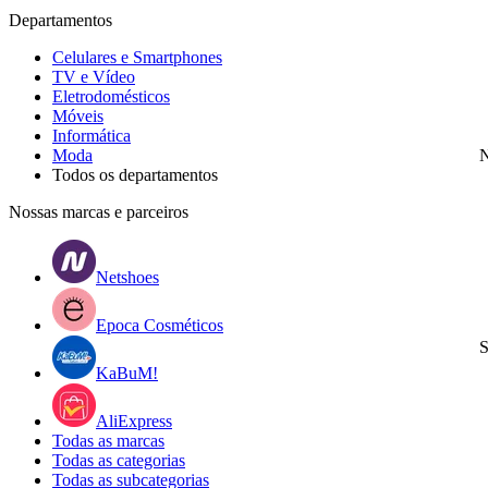
Departamentos
Celulares e Smartphones
TV e Vídeo
Eletrodomésticos
Móveis
Informática
Moda
N
Todos os departamentos
Nossas marcas e parceiros
Netshoes
Epoca Cosméticos
S
KaBuM!
AliExpress
Todas as marcas
Todas as categorias
Todas as subcategorias