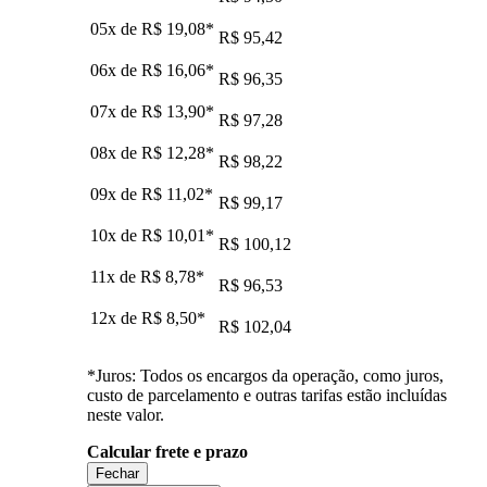
05x de
R$ 19,08
*
R$ 95,42
06x de
R$ 16,06
*
R$ 96,35
07x de
R$ 13,90
*
R$ 97,28
08x de
R$ 12,28
*
R$ 98,22
09x de
R$ 11,02
*
R$ 99,17
10x de
R$ 10,01
*
R$ 100,12
11x de
R$ 8,78
*
R$ 96,53
12x de
R$ 8,50
*
R$ 102,04
*Juros: Todos os encargos da operação, como juros,
custo de parcelamento e outras tarifas estão incluídas
neste valor.
Calcular frete e prazo
Fechar