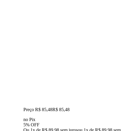
Preço R$ 85,48
R$
85
,
48
no Pix
5% OFF
Ou 1x de R$ 89,98 sem juros
ou
1
x de
R$ 89,98
sem