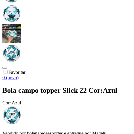
Favoritar
0 (novo)
Bola campo topper Slick 22 Cor:Azul
Cor:
Azul
Vendido por
bolanaredeesportes
e entregue por
Magalu