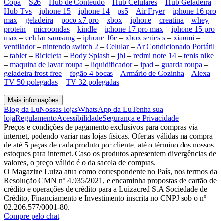
Copa
–
S26
–
Hub de Conteúdo
–
Hub Celulares
–
Hub Geladeira
–
Hub Tvs
–
iphone 15
–
iphone 14
–
ps5
–
Air Fryer
–
iphone 16 pro
max
–
geladeira
–
poco x7 pro
–
xbox
–
iphone
–
creatina
–
whey
protein
–
microondas
–
kindle
–
iphone 17 pro max
–
iphone 15 pro
max
–
celular samsung
–
iphone 16e
–
xbox series s
–
xiaomi
–
ventilador
–
nintendo switch 2
–
Celular
–
Ar Condicionado Portátil
–
tablet
–
Bicicleta
–
Body Splash
–
jbl
–
redmi note 14
–
tenis nike
–
maquina de lavar roupa
–
liquidificador
–
ipad
–
guarda roupa
–
geladeira frost free
–
fogão 4 bocas
–
Armário de Cozinha
–
Alexa
–
TV 50 polegadas
–
TV 32 polegadas
Mais informações
Blog da Lu
Nossas lojas
WhatsApp da Lu
Tenha sua
loja
Regulamento
Acessibilidade
Segurança e Privacidade
Preços e condições de pagamento exclusivos para compras via
internet, podendo variar nas lojas físicas. Ofertas válidas na compra
de até 5 peças de cada produto por cliente, até o término dos nossos
estoques para internet. Caso os produtos apresentem divergências de
valores, o preço válido é o da sacola de compras.
O Magazine Luiza atua como correspondente no País, nos termos da
Resolução CMN nº 4.935/2021, e encaminha propostas de cartão de
crédito e operações de crédito para a Luizacred S.A Sociedade de
Crédito, Financiamento e Investimento inscrita no CNPJ sob o nº
02.206.577/0001-80.
Compre pelo chat