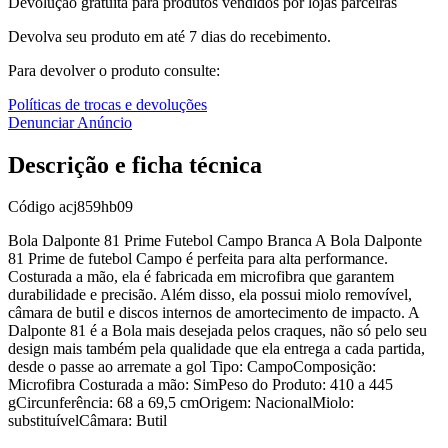
Devolução gratuita para produtos vendidos por lojas parceiras
Devolva seu produto em até 7 dias do recebimento.
Para devolver o produto consulte:
Políticas de trocas e devoluções
Denunciar Anúncio
Descrição e ficha técnica
Código
acj859hb09
Bola Dalponte 81 Prime Futebol Campo Branca A Bola Dalponte
81 Prime de futebol Campo é perfeita para alta performance.
Costurada a mão, ela é fabricada em microfibra que garantem
durabilidade e precisão. Além disso, ela possui miolo removível,
câmara de butil e discos internos de amortecimento de impacto. A
Dalponte 81 é a Bola mais desejada pelos craques, não só pelo seu
design mais também pela qualidade que ela entrega a cada partida,
desde o passe ao arremate a gol Tipo: CampoComposição:
Microfibra Costurada a mão: SimPeso do Produto: 410 a 445
gCircunferência: 68 a 69,5 cmOrigem: NacionalMiolo:
substituívelCâmara: Butil