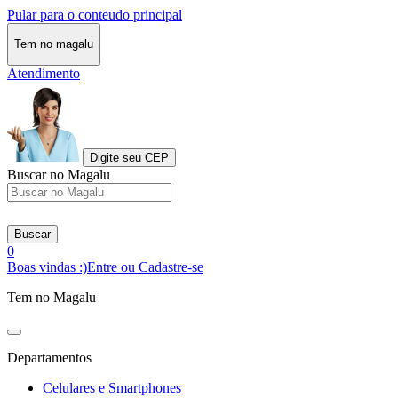
Pular para o conteudo principal
Tem no magalu
Atendimento
Digite seu CEP
Buscar no Magalu
Buscar
0
Boas vindas :)
Entre ou Cadastre-se
Tem no Magalu
Departamentos
Celulares e Smartphones