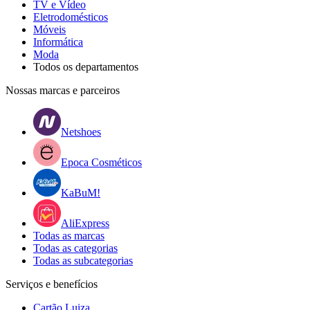
TV e Vídeo
Eletrodomésticos
Móveis
Informática
Moda
Todos os departamentos
Nossas marcas e parceiros
Netshoes
Epoca Cosméticos
KaBuM!
AliExpress
Todas as marcas
Todas as categorias
Todas as subcategorias
Serviços e benefícios
Cartão Luiza