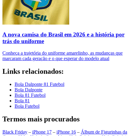
A nova camisa do Brasil em 2026 e a história por
trás do uniforme
Conheça a trajetória do uniforme amarelinho, as mudanças que
marcaram cada geração e o que esperar do modelo atual
Links relacionados:
Bola Dalponte 81 Futebol
Bola Dalponte
Bola 81 Futebol
Bola 81
Bola Futebol
Termos mais procurados
Black Friday
–
iPhone 17
–
iPhone 16
–
Álbum de Figurinhas da