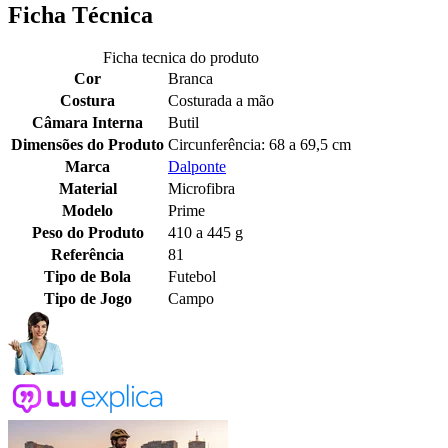
Ficha Técnica
Ficha tecnica do produto
Cor
Branca
Costura
Costurada a mão
Câmara Interna
Butil
Dimensões do Produto
Circunferência: 68 a 69,5 cm
Marca
Dalponte
Material
Microfibra
Modelo
Prime
Peso do Produto
410 a 445 g
Referência
81
Tipo de Bola
Futebol
Tipo de Jogo
Campo